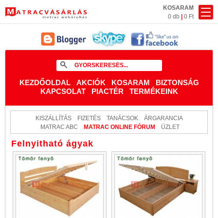
KOSARAM
0 db
|
0 Ft
KEZDŐOLDAL
AKCIÓK
KOSARAM
BIZTONSÁG
KAPCSOLAT
PIACTÉR
TERMÉKEINK
KISZÁLLÍTÁS
FIZETÉS
TANÁCSOK
ÁRGARANCIA
MATRAC ABC
MATRAC ONLINE FÓRUM
ÜZLET
Felnyitható ágyak