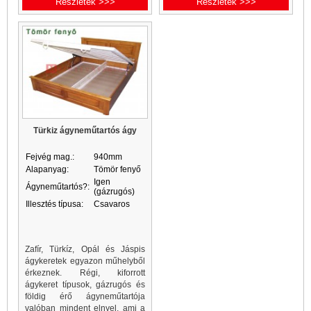
Részletek >>>
Részletek >>>
Türkiz ágyneműtartós ágy
Fejvég mag.:
940mm
Alapanyag:
Tömör fenyő
Igen
Ágyneműtartós?:
(gázrugós)
Illesztés típusa:
Csavaros
Zafír, Türkíz, Opál és Jáspis
ágykeretek egyazon műhelyből
érkeznek. Régi, kiforrott
ágykeret típusok, gázrugós és
földig érő ágyneműtartója
valóban mindent elnyel, ami a