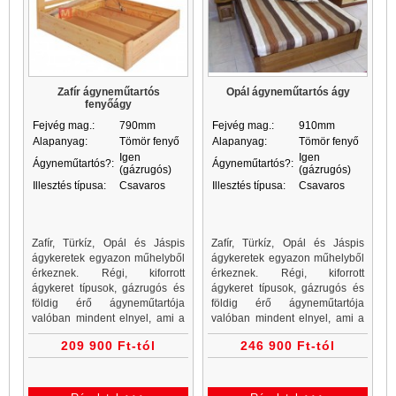
Zafír ágyneműtartós
Opál ágyneműtartós ágy
fenyőágy
Fejvég mag.:
790mm
Fejvég mag.:
910mm
Alapanyag:
Tömör fenyő
Alapanyag:
Tömör fenyő
Igen
Igen
Ágyneműtartós?:
Ágyneműtartós?:
(gázrugós)
(gázrugós)
Illesztés típusa:
Csavaros
Illesztés típusa:
Csavaros
Zafír, Türkíz, Opál és Jáspis
Zafír, Türkíz, Opál és Jáspis
ágykeretek egyazon műhelyből
ágykeretek egyazon műhelyből
érkeznek. Régi, kiforrott
érkeznek. Régi, kiforrott
ágykeret típusok, gázrugós és
ágykeret típusok, gázrugós és
földig érő ágyneműtartója
földig érő ágyneműtartója
valóban mindent elnyel, ami a
valóban mindent elnyel, ami a
hálószobában fölöslegesen
hálószobában fölöslegesen
209 900 Ft-tól
246 900 Ft-tól
foglalja a helyet.
foglalja a helyet.