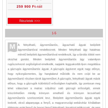
hálószobában fölöslegesen
259 900 Ft-tól
foglalja a helyet.
Részletek >>>
1-5
A felnyitható, ágyneműtartós, ágyazható ágyak beépített
ágyneműtartóval rendelkeznek. Minden felnyitható ágy hatalmas
méretű beépített ágyneműtartóval rendelkezik, így a tárolás többé nem
okozhat gondot. Minden beépített ágyneműtartós ágy valamilyen
rugószerkezet segítségével emelkedik, napjaink leggyakoribb ilyen megoldása
a gázrugós ágyneműtartós ágyak. A gázrugós ágykeret egyik nagy előnye,
hogy nyikorgásmentes, így hangtalanul működik és nem csípi be az
ágyneműtartó részben tárolt ágyneműket. A gázrugós, felnyitható ágyak másik
előnye, hogy a gázrugók különböző erősségben kaphatók, így pontosan meg
lehet választani a matrac súlyához való gázrugó erősségét, ennek
köszönhetően mindig könnyen emelhető és könnyen lecsukható
ágyneműtartós szerkezetünk lesz. Beépített ágyneműtartós ágyak egyik
kedvelt, olcsó alapanyaga a fenyő, a magyarországi webáruház kínálatban
többnyire erdei fenyő és borovi fenyő felnyitható ágyakkal találkozunk, de nem