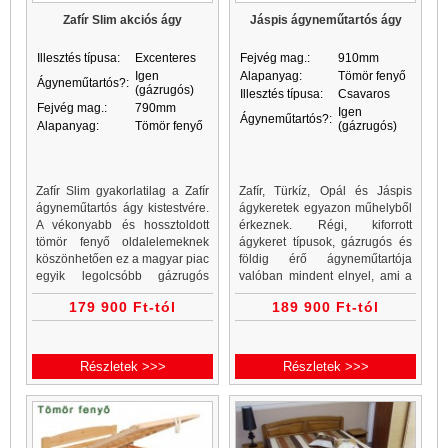
Zafír Slim akciós ágy
Jáspis ágyneműtartós ágy
Illesztés típusa:
Excenteres
Fejvég mag.:
910mm
Igen
Alapanyag:
Tömör fenyő
Ágyneműtartós?:
(gázrugós)
Illesztés típusa:
Csavaros
Fejvég mag.:
790mm
Igen
Ágyneműtartós?:
Alapanyag:
Tömör fenyő
(gázrugós)
Zafír Slim gyakorlatilag a Zafír
Zafír, Türkíz, Opál és Jáspis
ágyneműtartós ágy kistestvére.
ágykeretek egyazon műhelyből
A vékonyabb és hossztoldott
érkeznek. Régi, kiforrott
tömör fenyő oldalelemeknek
ágykeret típusok, gázrugós és
köszönhetően ez a magyar piac
földig érő ágyneműtartója
egyik legolcsóbb gázrugós
valóban mindent elnyel, ami a
ágyneműtartós ágykerete.
hálószobában fölöslegesen
179 900 Ft-tól
189 900 Ft-tól
foglalja a helyet.
Részletek >>>
Részletek >>>