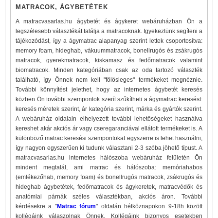
MATRACOK, ÁGYBETÉTEK
A matracvasarlas.hu ágybetét és ágykeret webáruházban Ön a
legszélesebb választékát találja a matracoknak. Igyekeztünk segíteni a
tájékozódást, így a ágymatrac alapanyag szerint lettek csoportosítva:
memory foam, hideghab, vákuummatracok, bonellrugós és zsákrugós
matracok, gyerekmatracok, kiskamasz és fedőmatracok valamint
biomatracok. Minden kategóriában csak az oda tartozó választék
található, így Önnek nem kell "fölösleges" termékeket megnéznie.
További könnyítést jelethet, hogy az internetes ágybetét keresés
közben Ön további szempontok szerít szűkítheti a ágymatrac keresést:
keresés méretek szerint, ár kategória szerint, márka és gyártók szerint.
A webáruház oldalain elhelyezett további lehetőségeket használva
kereshet akár akciós ár vagy cseregaranciával ellátott termékeket is. A
különböző matrac keresési szempontokat egyszerre is lehet használni,
így nagyon egyszerűen ki tudunk választani 2-3 szóba jöhető típust. A
matracvasarlas.hu internetes hálószoba webáruház felületén Ön
mindent megtalál, ami matrac és hálószoba: memóriahabos
(emlékezőhab, memory foam) és bonellrugós matracok, zsákrugós és
hideghab ágybetétek, fedőmatracok és ágykeretek, matracvédők és
anatómiai párnák széles választékban, akciós áron. További
kérdésekre a "
Matrac fórum
" oldalán hétköznapokon 9-18h között
kollégáink válaszolnak Önnek. Kollégáink bizonyos esetekben