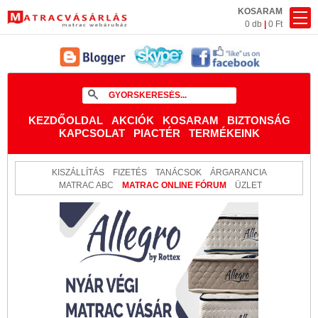
KOSARAM
0 db
|
0 Ft
KEZDŐOLDAL
AKCIÓK
KOSARAM
BIZTONSÁG
KAPCSOLAT
PIACTÉR
TERMÉKEINK
KISZÁLLÍTÁS
FIZETÉS
TANÁCSOK
ÁRGARANCIA
MATRAC ABC
MATRAC ONLINE FÓRUM
ÜZLET