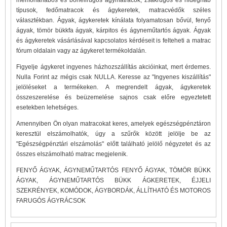
típusok, fedőmatracok és ágykeretek, matracvédők széles
választékban. Ágyak, ágykeretek kínálata folyamatosan bővül, fenyő
ágyak, tömör bükkfa ágyak, kárpitos és ágyneműtartós ágyak. Ágyak
és ágykeretek vásárlásával kapcsolatos kérdéseit is felteheti a matrac
fórum oldalain vagy az ágykeret termékoldalán.
Figyelje ágykeret ingyenes házhozszállítás akcióinkat, mert érdemes.
Nulla Forint az mégis csak NULLA. Keresse az "Ingyenes kiszállítás"
jelöléseket a termékeken. A megrendelt ágyak, ágykeretek
összeszerelése és beüzemelése sajnos csak előre egyeztetett
esetekben lehetséges.
Amennyiben Ön olyan matracokat keres, amelyek egészségpénztáron
keresztül elszámolhatók, úgy a szűrők között jelölje be az
"Egészségpénztári elszámolás" előtt található jelölő négyzetet és az
összes elszámolható matrac megjelenik.
FENYŐ ÁGYAK, ÁGYNEMŰTARTÓS FENYŐ ÁGYAK, TÖMÖR BÜKK
ÁGYAK, ÁGYNEMŰTARTÓS BÜKK ÁGKERETEK, ÉJJELI
SZEKRÉNYEK, KOMÓDOK, ÁGYBORDÁK, ÁLLÍTHATÓ ÉS MOTOROS
FARUGÓS ÁGYRÁCSOK