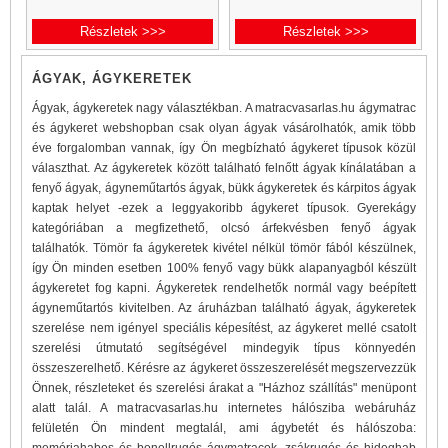
..
Részletek >>>
Részletek >>>
ÁGYAK, ÁGYKERETEK
Ágyak, ágykeretek nagy választékban. A matracvasarlas.hu ágymatrac
és ágykeret webshopban csak olyan ágyak vásárolhatók, amik több
éve forgalomban vannak, így Ön megbízható ágykeret típusok közül
választhat. Az ágykeretek között található felnőtt ágyak kínálatában a
fenyő ágyak, ágyneműtartós ágyak, bükk ágykeretek és kárpitos ágyak
kaptak helyet -ezek a leggyakoribb ágykeret típusok. Gyerekágy
kategóriában a megfizethető, olcsó árfekvésben fenyő ágyak
találhatók. Tömör fa ágykeretek kivétel nélkül tömör fából készülnek,
így Ön minden esetben 100% fenyő vagy bükk alapanyagból készült
ágykeretet fog kapni. Ágykeretek rendelhetők normál vagy beépített
ágyneműtartós kivitelben. Az áruházban található ágyak, ágykeretek
szerelése nem igényel speciális képesítést, az ágykeret mellé csatolt
szerelési útmutató segítségével mindegyik típus könnyedén
összeszerelhető. Kérésre az ágykeret összeszerelését megszervezzük
Önnek, részleteket és szerelési árakat a "Házhoz szállítás" menüpont
alatt talál. A matracvasarlas.hu internetes hálósziba webáruház
felületén Ön mindent megtalál, ami ágybetét és hálószoba:
memóriahabos és bonellrugós ágymatracok, zsákrugós és hideghab