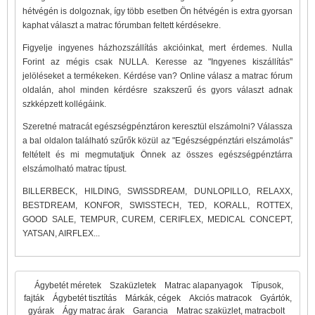
hétvégén is dolgoznak, így több esetben Ön hétvégén is extra gyorsan
kaphat választ a matrac fórumban feltett kérdésekre.
Figyelje ingyenes házhozszállítás akcióinkat, mert érdemes. Nulla
Forint az mégis csak NULLA. Keresse az "Ingyenes kiszállítás"
jelöléseket a termékeken. Kérdése van? Online válasz a matrac fórum
oldalán, ahol minden kérdésre szakszerű és gyors választ adnak
szkképzett kollégáink.
Szeretné matracát egészségpénztáron keresztül elszámolni? Válassza
a bal oldalon található szűrők közül az "Egészségpénztári elszámolás"
feltételt és mi megmutatjuk Önnek az összes egészségpénztárra
elszámolható matrac típust.
BILLERBECK, HILDING, SWISSDREAM, DUNLOPILLO, RELAXX,
BESTDREAM, KONFOR, SWISSTECH, TED, KORALL, ROTTEX,
GOOD SALE, TEMPUR, CUREM, CERIFLEX, MEDICAL CONCEPT,
YATSAN, AIRFLEX...
Ágybetét méretek
Szaküzletek
Matrac alapanyagok
Típusok,
fajták
Ágybetét tisztítás
Márkák, cégek
Akciós matracok
Gyártók,
gyárak
Ágy matrac árak
Garancia
Matrac szaküzlet, matracbolt