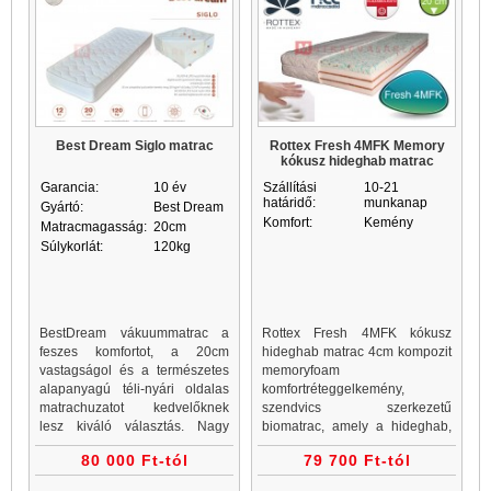
Best Dream Siglo matrac
Rottex Fresh 4MFK Memory
kókusz hideghab matrac
Garancia:
10 év
Szállítási
10-21
határidő:
munkanap
Gyártó:
Best Dream
Komfort:
Kemény
Matracmagasság:
20cm
Súlykorlát:
120kg
BestDream vákuummatrac a
Rottex Fresh 4MFK kókusz
feszes komfortot, a 20cm
hideghab matrac 4cm kompozit
vastagságol és a természetes
memoryfoam
alapanyagú téli-nyári oldalas
komfortréteggelkemény,
matrachuzatot kedvelőknek
szendvics szerkezetű
lesz kiváló választás. Nagy
biomatrac, amely a hideghab,
terhelhetőség és 15 év
kókusz és emlékezőhab
80 000 Ft-tól
79 700 Ft-tól
garancia jellemzi a matracot
rétegek segítségével egy
kemény memory matracot alkot