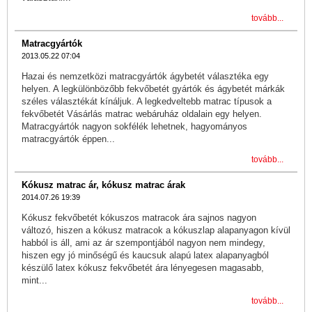
tovább...
Matracgyártók
2013.05.22 07:04
Hazai és nemzetközi matracgyártók ágybetét választéka egy
helyen. A legkülönbözőbb fekvőbetét gyártók és ágybetét márkák
széles választékát kínáljuk. A legkedveltebb matrac típusok a
fekvőbetét Vásárlás matrac webáruház oldalain egy helyen.
Matracgyártók nagyon sokfélék lehetnek, hagyományos
matracgyártók éppen...
tovább...
Kókusz matrac ár, kókusz matrac árak
2014.07.26 19:39
Kókusz fekvőbetét kókuszos matracok ára sajnos nagyon
változó, hiszen a kókusz matracok a kókuszlap alapanyagon kívül
habból is áll, ami az ár szempontjából nagyon nem mindegy,
hiszen egy jó minőségű és kaucsuk alapú latex alapanyagból
készülő latex kókusz fekvőbetét ára lényegesen magasabb,
mint...
tovább...