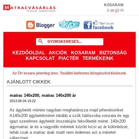
KOSARAM
0 db
|
0 Ft
KEZDŐOLDAL
AKCIÓK
KOSARAM
BIZTONSÁG
KAPCSOLAT
PIACTÉR
TERMÉKEINK
Az Ön kosara jelenleg üres. További kellemes böngészést kívánunk.
AJÁNLOTT CIKKEK
matrac 140x200, matrac 140x200 ár
2013.06.04 19:22
Az ágybetét mérete nagyban meghatározza majd pihenésünket.
A140x200 ágybetétméret inkább a szűk hálószoba vonzata és egy
igazi szerelmes ágybetét összebújós fekvőbetét méret. 140x200
ágymatrac ár és a nagyobb méretek között kicsi az ár különbözet,
tehát csak a matrac árak miatt nem érdemes ezt a méretet
választani...