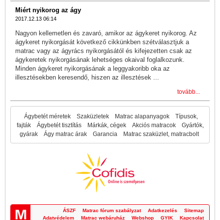
Miért nyikorog az ágy
2017.12.13 06:14
Nagyon kellemetlen és zavaró, amikor az ágykeret nyikorog. Az
ágykeret nyikorgását következő cikkünkben szétválasztjuk a
matrac vagy az ágyrács nyikorgásától és kifejezetten csak az
ágykeretek nyikorgásának lehetséges okaival foglalkozunk.
Minden ágykeret nyikorgásának a leggyakoribb oka az
illesztésekben keresendő, hiszen az illesztések ...
tovább...
Ágybetét méretek
Szaküzletek
Matrac alapanyagok
Típusok,
fajták
Ágybetét tisztítás
Márkák, cégek
Akciós matracok
Gyártók,
gyárak
Ágy matrac árak
Garancia
Matrac szaküzlet, matracbolt
ÁSZF
Matrac fórum szabályzat
Adatkezelés
Sitemap
Adatvédelem
Matrac webáruház
Webshop
GYIK
Kapcsolat