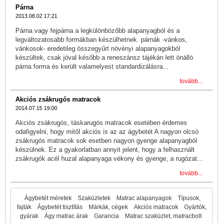
Párna
2013.08.02 17:21
Párna vagy fejpárna a legkülönbözőbb alapanyagból és a
legváltozatosabb formákban készülhetnek. párnák -vánkos,
vánkosok- eredetileg összegyűrt növényi alapanyagokból
készültek, csak jóval később a reneszánsz tájékán lett önálló
párna forma és került valamelyest standardizálásra...
tovább...
Akciós zsákrugós matracok
2014.07.15 19:00
Akciós zsákrugós, táskarugós matracok esetében érdemes
odafigyelni, hogy mitől akciós is az az ágybetét A nagyon olcsó
zsákrugós matracok sok esetben nagyon gyenge alapanyagból
készülnek. Ez a gyakorlatban annyit jelent, hogy a felhasznált
zsákrugók acél huzal alapanyaga vékony és gyenge, a rugózat...
tovább...
Ágybetét méretek
Szaküzletek
Matrac alapanyagok
Típusok,
fajták
Ágybetét tisztítás
Márkák, cégek
Akciós matracok
Gyártók,
gyárak
Ágy matrac árak
Garancia
Matrac szaküzlet, matracbolt