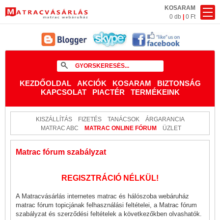
KOSARAM
0 db
|
0 Ft
KEZDŐOLDAL
AKCIÓK
KOSARAM
BIZTONSÁG
KAPCSOLAT
PIACTÉR
TERMÉKEINK
KISZÁLLÍTÁS
FIZETÉS
TANÁCSOK
ÁRGARANCIA
MATRAC ABC
MATRAC ONLINE FÓRUM
ÜZLET
Matrac fórum szabályzat
REGISZTRÁCIÓ NÉLKÜL!
A Matracvásárlás internetes matrac és hálószoba webáruház
matrac fórum topicjának felhasználási feltételei, a Matrac fórum
szabályzat és szerződési feltételek a következőkben olvashatók.