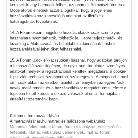
kerülnek ki egy harmadik félhez, azonban az Adminisztrátor és a
Moderátorok élhetnek azzal a jogukkal, hogy a jogellenes
hozzászólásokhoz kapcsolódó adatokat az illetékes
hatóságoknak továbbítsák.
14. A Fórumokban megjelenő hozzászólások csak személyes
használatra nyomtathatók, tölthetők le, illetve terjeszthetők, és
kizárólag a Matracvásárlás.hu oldal tulajdonosának írásbeli
hozzájárulásával lehet őket felhasználni.
15. A Fórum „cookie"-kat (sütiket) használ, hogy adatokat tároljon
a felhasználó számítógépén, de egyik sem tartalmaz személyes
adatokat, melyek a regisztrációnál kerültek megadásra: a cookie-
k pusztán technikai szempontból szükségesek. A megadott e-mail
cím csak abban az esetben ajánlott, amennyiben az egyes Nick
nevek mellé rendelt és a hozzászóláskor megadott email címre a
topicban feltett kérdésre érkező válaszokról email formájában
értesítést szeretnénk kapni.
Kellemes fórumozást kíván:
A matracvásárlás.hu matrac és hálószoba webáruház
Matracvásárlás matrac fórum, fórum szabályzat és szerződési
feltételek. Matrac webáruház vélemények, matrac fórum
szabályzat, matrac fórum feltételek