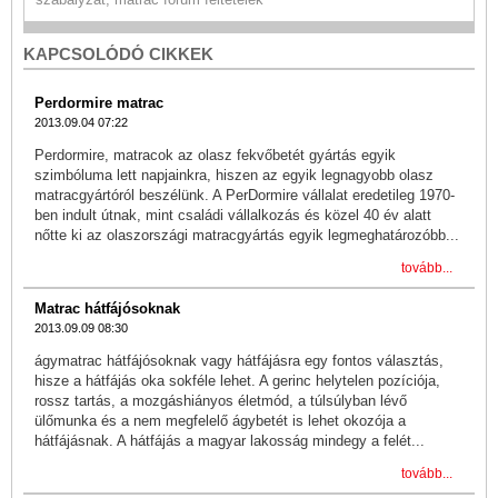
KAPCSOLÓDÓ CIKKEK
Perdormire matrac
2013.09.04 07:22
Perdormire, matracok az olasz fekvőbetét gyártás egyik
szimbóluma lett napjainkra, hiszen az egyik legnagyobb olasz
matracgyártóról beszélünk. A PerDormire vállalat eredetileg 1970-
ben indult útnak, mint családi vállalkozás és közel 40 év alatt
nőtte ki az olaszországi matracgyártás egyik legmeghatározóbb...
tovább...
Matrac hátfájósoknak
2013.09.09 08:30
ágymatrac hátfájósoknak vagy hátfájásra egy fontos választás,
hisze a hátfájás oka sokféle lehet. A gerinc helytelen pozíciója,
rossz tartás, a mozgáshiányos életmód, a túlsúlyban lévő
ülőmunka és a nem megfelelő ágybetét is lehet okozója a
hátfájásnak. A hátfájás a magyar lakosság mindegy a felét...
tovább...