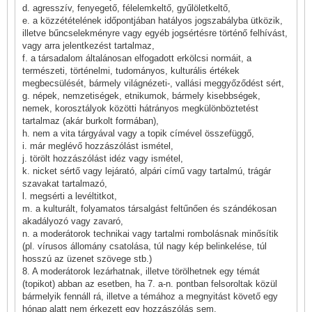
d. agresszív, fenyegető, félelemkeltő, gyűlöletkeltő,
e. a közzétételének időpontjában hatályos jogszabályba ütközik,
illetve bűncselekményre vagy egyéb jogsértésre történő felhívást,
vagy arra jelentkezést tartalmaz,
f. a társadalom általánosan elfogadott erkölcsi normáit, a
természeti, történelmi, tudományos, kulturális értékek
megbecsülését, bármely világnézeti-, vallási meggyőződést sért,
g. népek, nemzetiségek, etnikumok, bármely kisebbségek,
nemek, korosztályok közötti hátrányos megkülönböztetést
tartalmaz (akár burkolt formában),
h. nem a vita tárgyával vagy a topik címével összefüggő,
i. már meglévő hozzászólást ismétel,
j. törölt hozzászólást idéz vagy ismétel,
k. nicket sértő vagy lejárató, alpári című vagy tartalmú, trágár
szavakat tartalmazó,
l. megsérti a levéltitkot,
m. a kulturált, folyamatos társalgást feltűnően és szándékosan
akadályozó vagy zavaró,
n. a moderátorok technikai vagy tartalmi rombolásnak minősítik
(pl. vírusos állomány csatolása, túl nagy kép belinkelése, túl
hosszú az üzenet szövege stb.)
8. A moderátorok lezárhatnak, illetve törölhetnek egy témát
(topikot) abban az esetben, ha 7. a-n. pontban felsoroltak közül
bármelyik fennáll rá, illetve a témához a megnyitást követő egy
hónap alatt nem érkezett egy hozzászólás sem.