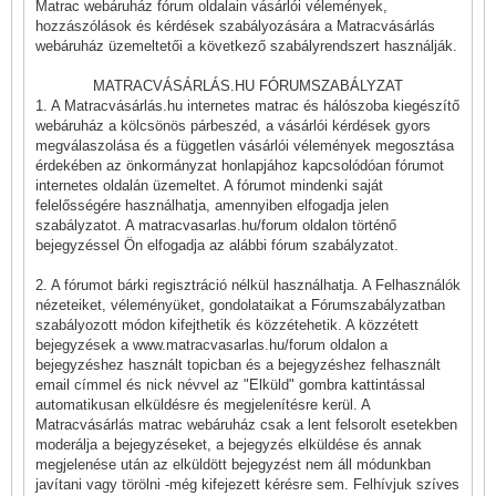
Matrac webáruház fórum oldalain vásárlói vélemények,
hozzászólások és kérdések szabályozására a Matracvásárlás
webáruház üzemeltetői a következő szabályrendszert használják.
MATRACVÁSÁRLÁS.HU FÓRUMSZABÁLYZAT
1. A Matracvásárlás.hu internetes matrac és hálószoba kiegészítő
webáruház a kölcsönös párbeszéd, a vásárlói kérdések gyors
megválaszolása és a független vásárlói vélemények megosztása
érdekében az önkormányzat honlapjához kapcsolódóan fórumot
internetes oldalán üzemeltet. A fórumot mindenki saját
felelősségére használhatja, amennyiben elfogadja jelen
szabályzatot. A matracvasarlas.hu/forum oldalon történő
bejegyzéssel Ön elfogadja az alábbi fórum szabályzatot.
2. A fórumot bárki regisztráció nélkül használhatja. A Felhasználók
nézeteiket, véleményüket, gondolataikat a Fórumszabályzatban
szabályozott módon kifejthetik és közzétehetik. A közzétett
bejegyzések a www.matracvasarlas.hu/forum oldalon a
bejegyzéshez használt topicban és a bejegyzéshez felhasznált
email címmel és nick névvel az "Elküld" gombra kattintással
automatikusan elküldésre és megjelenítésre kerül. A
Matracvásárlás matrac webáruház csak a lent felsorolt esetekben
moderálja a bejegyzéseket, a bejegyzés elküldése és annak
megjelenése után az elküldött bejegyzést nem áll módunkban
javítani vagy törölni -még kifejezett kérésre sem. Felhívjuk szíves