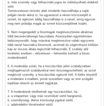
e. más személy vagy felhasználó jogos és méltányolható érdekeit
sérti.
Természetesen nicknév alatt mindenki használhatja a saját
polgári nevén akkor is, ha ugyanazon a néven közszereplő is
ismert, és egészen addig használhatja is a nevet, amíg egyszer
meg nem próbálja magát az ismert közszereplőnek kiadni.
5. Nem megengedett a fórumtagok megtévesztésére alkalmas
több becenév/alteregó használata. Amennyiben egyértelműen
bebizonyosodik, hogy másokat megtévesztve valaki egyszerre
több nevet használva fórumozik, azonnali és végérvényes kitiltást
kap az összes általa regisztrált felhasználó. E szabály alól
kivételes esetben – előzetesen – felmentés kérhető a fórum
moderátoraitól.
6. A moderálás során, ha a hozzászólás jelen szabályzatban
megfogalmazott szabályokkal nem összeegyeztethető, az ezzel
megbízott személy, a hozzászólás egészét törli. A törlés tényéről
a moderátor e-mailben, privát üzenetben vagy az erre szolgáló
topikban értesíti az érintett tag(ok)at.
7. A moderátorok törölhetnek egy hozzászólást, ha:
a. a vitapartner, vagy más személyét sértő hangnemű,
b. személyiségi, illetve közösségi jogokat sértő,
c. adatvédelmi törvényeket sértő,