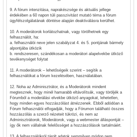
9. A fórum intenzitása, naprakészsége és aktuális jellege
érdekében a 60 napon túli passzivitást mutató téma a fórum
ügyfélszolgálatának döntése alapján deaktiválásra kerülhet.
10. A moderátorok korlátozhatnak, vagy törölhetnek egy
felhasználót, ha:
a. felhasználói neve jelen szabályzat 4. és 5. pontjának bármely
alpontjába ütközik
b. rendszeresen, szándékosan a moderátori alapelvekbe ütköző
tevékenységet folytat
11. A moderátorok – lehetőségeik szerint – segítik a
felhasználókat a fórum kezelésében, használatában.
12. Noha az Adminisztrátor, és a Moderátorok mindent
megtesznek, hogy minél hamarabb eltávolítsák, vagy töröljék a
Fórumból a moderálási elvekbe ütköző anyagokat, lehetetlen,
hogy minden egyes hozzászólást átnézzenek. Ebből adódóan a
Fórum felhasználói elfogadják, hogy a Fórumon található összes
hozzászólás a szerző nézeteit tükrözi, és nem az
Adminisztrátorok, Moderátorok, vagy a webmester álláspontját –
így ők nem vállalnak felelősséget a hozzászólások tartalmáért.
13. A felhasználókról tárolt adatok semmilyen módon nem