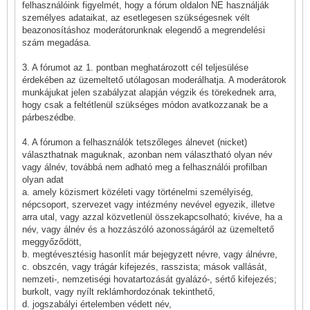
felhasználóink figyelmét, hogy a fórum oldalon NE használják
személyes adataikat, az esetlegesen szükségesnek vélt
beazonosításhoz moderátorunknak elegendő a megrendelési
szám megadása.
3. A fórumot az 1. pontban meghatározott cél teljesülése
érdekében az üzemeltető utólagosan moderálhatja. A moderátorok
munkájukat jelen szabályzat alapján végzik és törekednek arra,
hogy csak a feltétlenül szükséges módon avatkozzanak be a
párbeszédbe.
4. A fórumon a felhasználók tetszőleges álnevet (nicket)
választhatnak maguknak, azonban nem választható olyan név
vagy álnév, továbbá nem adható meg a felhasználói profilban
olyan adat
a. amely közismert közéleti vagy történelmi személyiség,
népcsoport, szervezet vagy intézmény nevével egyezik, illetve
arra utal, vagy azzal közvetlenül összekapcsolható; kivéve, ha a
név, vagy álnév és a hozzászóló azonosságáról az üzemeltető
meggyőződött,
b. megtévesztésig hasonlít már bejegyzett névre, vagy álnévre,
c. obszcén, vagy trágár kifejezés, rasszista; mások vallását,
nemzeti-, nemzetiségi hovatartozását gyalázó-, sértő kifejezés;
burkolt, vagy nyílt reklámhordozónak tekinthető,
d. jogszabályi értelemben védett név,