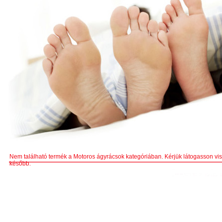
Nem található termék a Motoros ágyrácsok kategóriában. Kérjük látogasson vi
később.