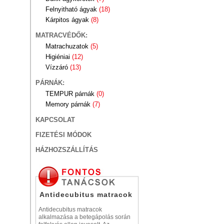
Felnyitható ágyak
(18)
Kárpitos ágyak
(8)
MATRACVÉDŐK:
Matrachuzatok
(5)
Higiéniai
(12)
Vízzáró
(13)
PÁRNÁK:
TEMPUR párnák
(0)
Memory párnák
(7)
KAPCSOLAT
FIZETÉSI MÓDOK
HÁZHOZSZÁLLÍTÁS
Antidecubitus matracok
Antidecubitus matracok
alkalmazása a betegápolás során