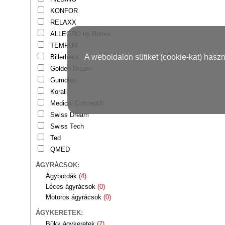
KONFOR
RELAXX
ALLEGRO by Rottex
TEMPUR
A weboldalon sütiket (cookie-kat) hasz
Billerbeck
Golden Dream
Gumotex
Korall
Medical Concept®
Swiss Dream
Swiss Tech
Ted
QMED
ÁGYRÁCSOK:
Ágybordák
(4)
Léces ágyrácsok
(0)
Motoros ágyrácsok
(0)
ÁGYKERETEK:
Bükk ágykeretek
(7)