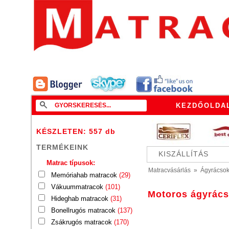
KEZDŐOLDA
KÉSZLETEN: 557
db
TERMÉKEINK
KISZÁLLÍTÁS
Matrac típusok:
Matracvásárlás
»
Ágyrácso
Memóriahab matracok
(29)
Vákuummatracok
(101)
Motoros ágyrác
Hideghab matracok
(31)
Bonellrugós matracok
(137)
Zsákrugós matracok
(170)