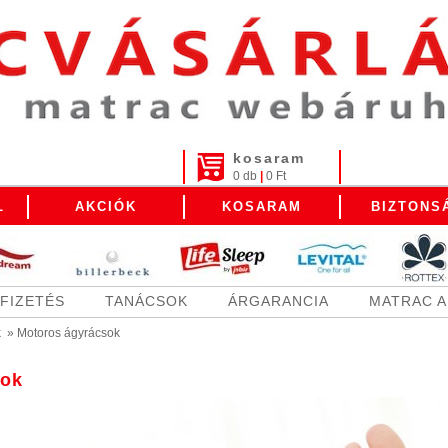
kosaram
0 db
|
0 Ft
L
AKCIÓK
KOSARAM
BIZTONS
FIZETÉS
TANÁCSOK
ÁRGARANCIA
MATRAC 
k
»
Motoros ágyrácsok
sok