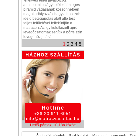
felfekvés ellen javasolt. Az
antidecubitus ágybetét különleges
piramid vágásának köszönhetően
megakadályozzák hogy a hosszab
ideig betegápolás alatt álló test
teljes felületével felfeküdjön a
matracon. Az így keletkezett apró
levegőcsatornák segítik a bőrfelszín
levegőhöz jutását...
1
2
3
4
5
HÁZHOZ SZÁLLÍTÁS
Hotline
+36 20 911 6051
info@matracvasarlas.hu
Hétfő-péntek: 10-18h között
Ágybetét méretek
Szaküzletek
Matrac alapanyagok
Típu