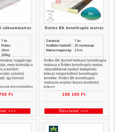
16 vákuummatrac
Rottex BK bonellrugós matrac
7 év
Garancia:
7 év
Rottex
Szállítási határidő :
20 munkanap
18cm
Matracmagasság:
17cm
100kg
mmatrac magját egy
Rottex BK (bonell+kókusz) bonellrugós
ja, mely biztosítja a
matraca a Rottex bonellrugós matrac
és a komfort
választékának belépő kategóriás
eciális szövésű,
kókusz megerősítésű bonellrugós
ató, így könnyű
terméke. Rottex BK bonellrugós
matracok enyhén feszes komfortot,
ásnak köszönhetően
kókusz...
zerű.
700 Ft
108 100 Ft
etek >>>
Részletek >>>