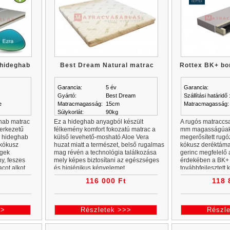
 hideghab
Best Dream Natural matrac
Rottex BK+ bo
Garancia:
5 év
Garancia:
Gyártó:
Best Dream
Szállítási határidő 
e
Matracmagasság:
15cm
Matracmagasság:
Súlykorlát:
90kg
hab matrac
Ez a hideghab anyagból készült
A rugós matraccs
erkezetű
félkemény komfort fokozatú matrac a
mm magasságúak
s hideghab
külső levehető-mosható Aloe Vera
megerősített rugóz
 kókusz
huzat miatt a természet, belső rugalmas
kókusz deréktáma
egek
mag révén a technológia találkozása
gerinc megfelelő
y, feszes
mely képes biztosítani az egészséges
érdekében a BK+ 
cot alkot,
és higiénikus kényelemet.
továbbfejlesztett
zónával
116 000 Ft
118 
>>
Részletek >>>
Részl