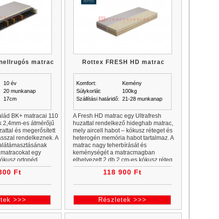
nellrugós matrac
Rottex FRESH HD matrac
10 év
Komfort:
Kemény
:
20 munkanap
Súlykorlát:
100kg
17cm
Szállítási határidő:
21-28 munkanap
alád BK+ matracai 110
A Fresh HD matrac egy Ultrafresh
 2,4mm-es átmérőjű
huzattal rendelkező hideghab matrac,
attal és megerősített
mely aircell habot – kókusz réteget és
sszal rendelkeznek. A
heterogén memória habot tartalmaz. A
 alátámasztásának
matrac nagy teherbírását és
matracokat egy
keménységét a matracmagban
 kókusz ortopéd
elhelyezett 2 db 2 cm-es kókusz réteg
adja. A 4cm-es h
800 Ft
118 900 Ft
etek >>>
Részletek >>>