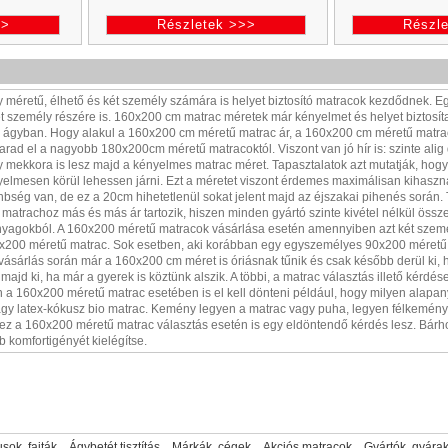
>>
Részletek >>>
Részl
y méretű, élhető és két személy számára is helyet biztosító matracok kezdődnek.
t személy részére is. 160x200 cm matrac méretek már kényelmet és helyet biztosítan
az ágyban. Hogy alakul a 160x200 cm méretű matrac ár, a 160x200 cm méretű matrac
arad el a nagyobb 180x200cm méretű matracoktól. Viszont van jó hír is: szinte ali
 mekkora is lesz majd a kényelmes matrac méret. Tapasztalatok azt mutatják, hogy
elmesen körül lehessen járni. Ezt a méretet viszont érdemes maximálisan kihasz
nbség van, de ez a 20cm hihetetlenül sokat jelent majd az éjszakai pihenés sorá
atrachoz más és más ár tartozik, hiszen minden gyártó szinte kivétel nélkül öss
yagokból. A 160x200 méretű matracok vásárlása esetén amennyiben azt két személ
00 méretű matrac. Sok esetben, aki korábban egy egyszemélyes 90x200 méretű, 
 vásárlás során már a 160x200 cm méret is óriásnak tűnik és csak később derül ki, 
majd ki, ha már a gyerek is köztünk alszik. A többi, a matrac választás illető kérdé
 a 160x200 méretű matrac esetében is el kell dönteni például, hogy milyen alapa
agy latex-kókusz bio matrac. Kemény legyen a matrac vagy puha, legyen félkemén
 ez a 160x200 méretű matrac választás esetén is egy eldöntendő kérdés lesz. Bárhog
komfortigényét kielégítse.
sok, fajták
Ágybetét tisztítás
Márkák, cégek
Akciós matracok
Gyártók, gyára