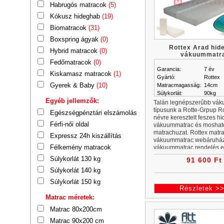
Habrugós matracok
(5)
Kókusz hideghab
(19)
Biomatracok
(31)
Boxspring ágyak
(0)
Rottex Arad hid
Hybrid matracok
(0)
vákuummatr
Fedőmatracok
(0)
Garancia:
7 év
Kiskamasz matracok
(1)
Gyártó:
Rottex
Gyerek & Baby
(10)
Matracmagasság:
14cm
Súlykorlát:
90kg
Egyéb jellemzők:
Talán legnépszerűbb vá
típusunk a Rotte-Grpup R
Egészségpénztári elszámolás
névre keresztelt feszes h
Férfi-női oldal
vákuummatrac és moshat
matrachuzat. Rottex matr
Expressz 24h kiszállítás
vákuummatrac webáruház
Félkemény matracok
vákuummatrac rendelés e
Minden vákuummatrac akci
Súlykorlát 130 kg
91 600 Ft
Súlykorlát 140 kg
Súlykorlát 150 kg
Részletek >
Matrac méretek:
Matrac 80x200cm
Matrac 90x200 cm