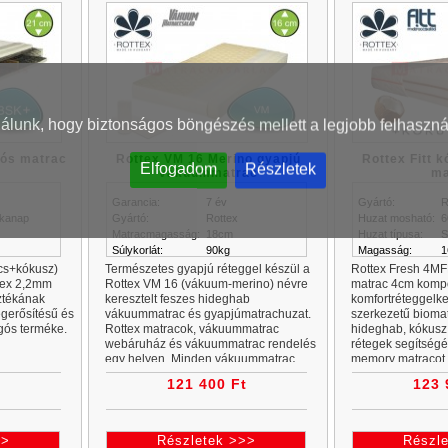
nálunk, hogy biztonságos böngészés mellett a legjobb felhaszná
gós matrac
Rottex VM 16 Merino gyapjú
Rottex Fitt 
Elfogadom
Részletek
vákuummatrac
ma
Garancia:
7 év
Gyártó:
R
kanap
Gyártó:
Rottex
Huzat mosható:
6
Matracmagasság:
18cm
Huzat típusa:
S
Súlykorlát:
90kg
Magasság:
1
cs+kókusz)
Természetes gyapjú réteggel készül a
Rottex Fresh 4MF
tex 2,2mm
Rottex VM 16 (vákuum-merino) névre
matrac 4cm komp
ztékának
keresztelt feszes hideghab
komfortréteggelk
gerősítésű és
vákuummatrac és gyapjúmatrachuzat.
szerkezetű biomat
ugós terméke.
Rottex matracok, vákuummatrac
hideghab, kókus
webáruház és vákuummatrac rendelés
rétegek segítség
egy helyen. Minden vákuummatrac
memory matracot a
akciós ár a...
t
121 400 Ft
123 
>>
Részletek >>>
Részl