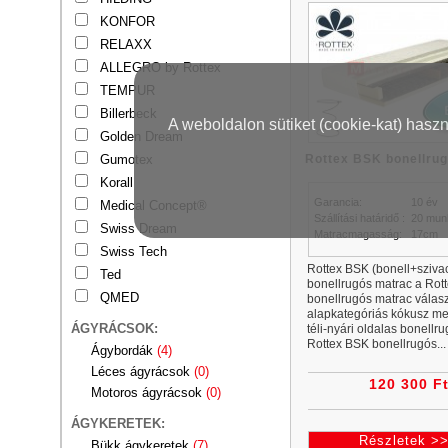
KONFOR
RELAXX
ALLEGRO by Rottex
TEMPUR
Billerbeck
A weboldalon sütiket (cookie-kat) hasz
Golden Dream
Gumotex
Rottex BSK bonellru
Korall
Garancia:
10 év
Medical Concept®
Szállítási határidő :
20 mun
Swiss Dream
Matracmagasság:
17cm
Swiss Tech
Rottex BSK (bonell+sziva
Ted
bonellrugós matrac a Rot
QMED
bonellrugós matrac válas
alapkategóriás kókusz me
ÁGYRÁCSOK:
téli-nyári oldalas bonellr
Rottex BSK bonellrugós...
Ágybordák
(4)
Léces ágyrácsok
(0)
120 300 F
Motoros ágyrácsok
(0)
ÁGYKERETEK:
Részletek >
Bükk ágykeretek
(7)