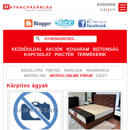
KOSARAM
0 db
|
0 Ft
KEZDŐOLDAL
AKCIÓK
KOSARAM
BIZTONSÁG
KAPCSOLAT
PIACTÉR
TERMÉKEINK
KISZÁLLÍTÁS
FIZETÉS
TANÁCSOK
ÁRGARANCIA
MATRAC ABC
MATRAC ONLINE FÓRUM
ÜZLET
Kárpitos ágyak