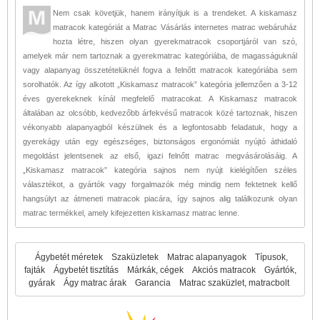
Nem csak követjük, hanem irányítjuk is a trendeket. A kiskamasz
matracok kategóriát a Matrac Vásárlás internetes matrac webáruház
hozta létre, hiszen olyan gyerekmatracok csoportjáról van szó,
amelyek már nem tartoznak a gyerekmatrac kategóriába, de magasságuknál
vagy alapanyag összetételüknél fogva a felnőtt matracok kategóriába sem
sorolhatók. Az így alkotott „Kiskamasz matracok” kategória jellemzően a 3-12
éves gyerekeknek kínál megfelelő matracokat. A Kiskamasz matracok
általában az olcsóbb, kedvezőbb árfekvésű matracok közé tartoznak, hiszen
vékonyabb alapanyagból készülnek és a legfontosabb feladatuk, hogy a
gyerekágy után egy egészséges, biztonságos ergonómiát nyújtó áthidaló
megoldást jelentsenek az első, igazi felnőtt matrac megvásárolásáig. A
„Kiskamasz matracok” kategória sajnos nem nyújt kielégítően széles
választékot, a gyártók vagy forgalmazók még mindig nem fektetnek kellő
hangsúlyt az átmeneti matracok piacára, így sajnos alig találkozunk olyan
matrac termékkel, amely kifejezetten kiskamasz matrac lenne.
Ágybetét méretek
Szaküzletek
Matrac alapanyagok
Típusok,
fajták
Ágybetét tisztítás
Márkák, cégek
Akciós matracok
Gyártók,
gyárak
Ágy matrac árak
Garancia
Matrac szaküzlet, matracbolt