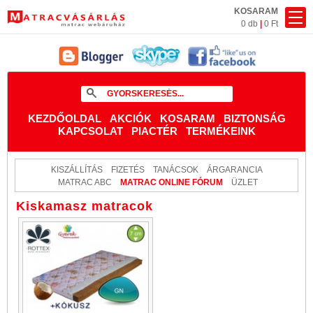
KOSARAM
0 db
|
0 Ft
KEZDŐOLDAL
AKCIÓK
KOSARAM
BIZTONSÁG
KAPCSOLAT
PIACTÉR
TERMÉKEINK
KISZÁLLÍTÁS
FIZETÉS
TANÁCSOK
ÁRGARANCIA
MATRAC ABC
MATRAC ONLINE FÓRUM
ÜZLET
Kiskamasz matracok