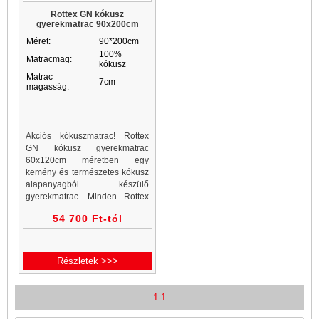
Rottex GN kókusz
gyerekmatrac 90x200cm
Méret:
90*200cm
100%
Matracmag:
kókusz
Matrac
7cm
magasság:
Akciós kókuszmatrac! Rottex
GN kókusz gyerekmatrac
60x120cm méretben egy
kemény és természetes kókusz
alapanyagból készülő
gyerekmatrac. Minden Rottex
kókuszmatrac, gyerekmatrac és
54 700 Ft-tól
gyerekmatracok a Matrac
Vásárlás matrac webáruházban
akciós áron...
Részletek >>>
1-1