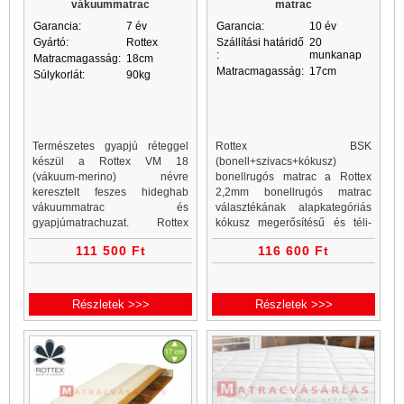
vákuummatrac
matrac
Garancia:
7 év
Garancia:
10 év
Gyártó:
Rottex
Szállítási határidő
20
:
munkanap
Matracmagasság:
18cm
Matracmagasság:
17cm
Súlykorlát:
90kg
Természetes gyapjú réteggel
Rottex BSK
készül a Rottex VM 18
(bonell+szivacs+kókusz)
(vákuum-merino) névre
bonellrugós matrac a Rottex
keresztelt feszes hideghab
2,2mm bonellrugós matrac
vákuummatrac és
választékának alapkategóriás
gyapjúmatrachuzat. Rottex
kókusz megerősítésű és téli-
matracok, vákuummatrac
nyári oldalas bonellrugós
111 500 Ft
116 600 Ft
webáruház és vákuummatrac
terméke. Rottex BSK
rendelés egy helyen. Minden
bonellrugós...
vákuummatrac akciós ár a...
Részletek >>>
Részletek >>>