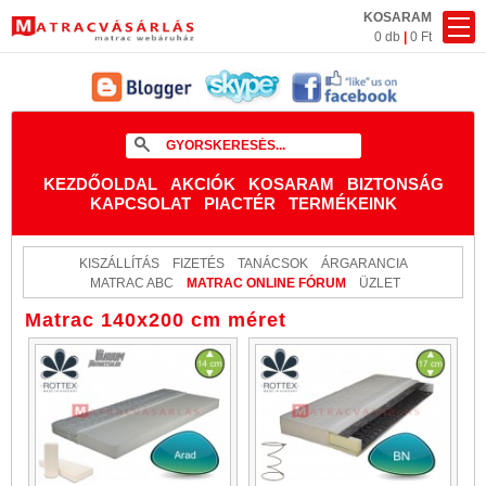
KOSARAM
0 db
|
0 Ft
KEZDŐOLDAL
AKCIÓK
KOSARAM
BIZTONSÁG
KAPCSOLAT
PIACTÉR
TERMÉKEINK
KISZÁLLÍTÁS
FIZETÉS
TANÁCSOK
ÁRGARANCIA
MATRAC ABC
MATRAC ONLINE FÓRUM
ÜZLET
Matrac 140x200 cm méret