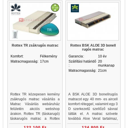
Rottex TR zsákrugós matrac
Rottex BSK ALOE 3D bonell
rugós matrac
Komfort:
Félkemény
Garancia:
10 év
Matracmagasság:
17cm
Szállítási határidő
20
:
munkanap
Matracmagasság:
21cm
Rottex TR közepesen kemény
A BSK ALOE 3D bonellrugós
zsákrugós matrac vásárlás a
matracot egy 40 mm- es aircell
Matrac Vásárlás webáruház
komfort réteggel, valamint egy 3
felületén akciós webshop
D szerkezetű szellőző sávval
árakon. Rottex TR (táskarugó)
látták el. A matrac szövete
táskarugós matrac a Rottex
továbbá Aloe Verat tartalmaz,
matrac választékának feszes, 5
mely közismerten regeneráló
122 100 Ft
124 800 Ft