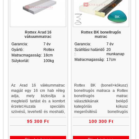
Rottex Arad 16
Rottex BK bonellrugós
vákuummatrac
matrac
Garancia:
7 év
Garancia:
7 év
Gyártó:
Rottex
Szállítási határidő
20
:
munkanap
Matracmagasság:
18cm
Matracmagasság:
17cm
Súlykorlát:
100kg
Az Arad 16 vákkummatrac
Rottex BK (bonell+kókusz)
magját egy 16 cm hab réteg
bonellrugós matraca a Rottex
adja, mely biztosítja a
bonellrugós matrac
megfelelő tartást és a komfort
választékának belépő
érzetet.Huzata speciális
kategóriás kókusz
szövésű, levehető és mosható,
megerősítésű bonellrugós
így könnyű akarbantartása.A
terméke. Rottex BK bonellrugós
95 300 Ft
100 300 Ft
vákuumcsomagolásnak
matracok enyhén feszes
köszönhetően szállítása is
komfortot, kókusz...
egyszerű.