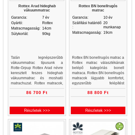
Rottex Arad hideghab
Rottex BN bonellrugós
vákuummatrac
matrac
Garancia:
7 év
Garancia:
10 év
Gyártó:
Rottex
Szállítási határidő
20
:
munkanap
Matracmagasság:
14cm
Matracmagasság:
19cm
Súlykorlát:
90kg
Talán legnépszerűbb
Rottex BN bonellrugós matrac a
vákuummatrac típusunk a
Rottex matrac választékának
Rotte-Grpup Rottex Arad névre
belépő kategóriás bonell
keresztelt feszes hideghab
matraca. Rottex BN bonellrugós
vákuummatrac és mosható
matracok lágyabb komfortot,
matrachuzat. Rottex matracok,
egyszerűbb felépítést
vákuummatrac webáruház és
jelentenek. Bonell matrac
86 700 Ft
88 800 Ft
vákuummatrac rendelés egy
vásárlás a Matrac Vásárlás
helyen. Minden vákuummatrac
webáruház, matrac és ágykeret
akciós ár a...
websho
Részletek >>>
Részletek >>>