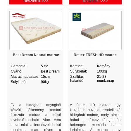
Részletek >>>
Részletek >>>
Best Dream Natural matrac
Rottex FRESH HD matrac
Garancia:
5 év
Komfort:
Kemény
Gyártó:
Best Dream
Súlykorlát:
100kg
Matracmagasság:
15cm
Szállítási
21-28
határidő:
munkanap
Súlykorlát:
90kg
Ez a hideghab anyagból
A Fresh HD matrac egy
készült félkemény komfort
Ultrafresh huzattal rendelkező
fokozatú matrac a külső
hideghab matrac, mely aircell
levehető-mosható Aloe Vera
habot – kókusz réteget és
huzat miatt a természet, belső
heterogén memória habot
rugalmas mag révén a
tartalmaz. A matrac nagy