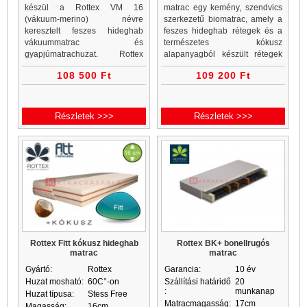
készül a Rottex VM 16
matrac egy kemény, szendvics
(vákuum-merino) névre
szerkezetű biomatrac, amely a
keresztelt feszes hideghab
feszes hideghab rétegek és a
vákuummatrac és
természetes kókusz
gyapjúmatrachuzat. Rottex
alapanyagból készült rétegek
matracok, vákuummatrac
váltakozásával egy kemény,
108 500 Ft
109 200 Ft
webáruház és vákuummatrac
feszes alátámasztást nyújtó
rendelés egy helyen. Minden
matracot alkot, mosható
vákuummatrac akciós ár a...
StressFree h
Részletek >>>
Részletek >>>
Rottex Fitt kókusz hideghab
Rottex BK+ bonellrugós
matrac
matrac
Gyártó:
Rottex
Garancia:
10 év
Huzat mosható:
60C°-on
Szállítási határidő
20
:
munkanap
Huzat típusa:
Stess Free
Matracmagasság:
17cm
Magasság:
16cm