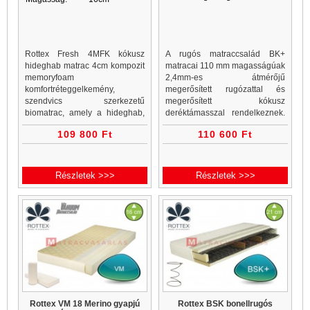
Rottex Fresh 4MFK kókusz
A rugós matraccsalád BK+
hideghab matrac 4cm kompozit
matracai 110 mm magasságúak
memoryfoam
2,4mm-es átmérőjű
komfortréteggelkemény,
megerősített rugózattal és
szendvics szerkezetű
megerősített kókusz
biomatrac, amely a hideghab,
deréktámasszal rendelkeznek.
kókusz és emlékezőhab
A gerinc megfelelő
109 800 Ft
110 600 Ft
rétegek segítségével egy
alátámasztásának érdekében a
kemény memory matracot alkot
BK+ matracokat egy
..
továbbfejlesztett kókusz
ortopéd zónával
Részletek >>>
Részletek >>>
Rottex VM 18 Merino gyapjú
Rottex BSK bonellrugós