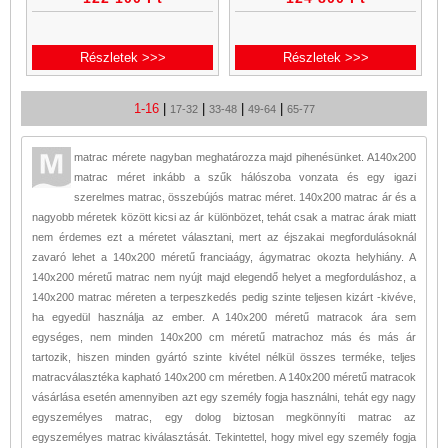
zónás, vastag komfort rétegű és
hatású. Mindezek együttesen
már téli-nyári oldalas...
lehetővé teszik, hogy
Részletek >>>
Részletek >>>
1-16
|
|
|
|
17-32
33-48
49-64
65-77
matrac mérete nagyban meghatározza majd pihenésünket. A140x200
matrac méret inkább a szűk hálószoba vonzata és egy igazi
szerelmes matrac, összebújós matrac méret. 140x200 matrac ár és a
nagyobb méretek között kicsi az ár különbözet, tehát csak a matrac árak miatt
nem érdemes ezt a méretet választani, mert az éjszakai megfordulásoknál
zavaró lehet a 140x200 méretű franciaágy, ágymatrac okozta helyhiány. A
140x200 méretű matrac nem nyújt majd elegendő helyet a megforduláshoz, a
140x200 matrac méreten a terpeszkedés pedig szinte teljesen kizárt -kivéve,
ha egyedül használja az ember. A 140x200 méretű matracok ára sem
egységes, nem minden 140x200 cm méretű matrachoz más és más ár
tartozik, hiszen minden gyártó szinte kivétel nélkül összes terméke, teljes
matracválasztéka kapható 140x200 cm méretben. A 140x200 méretű matracok
vásárlása esetén amennyiben azt egy személy fogja használni, tehát egy nagy
egyszemélyes matrac, egy dolog biztosan megkönnyíti matrac az
egyszemélyes matrac kiválasztását. Tekintettel, hogy mivel egy személy fogja