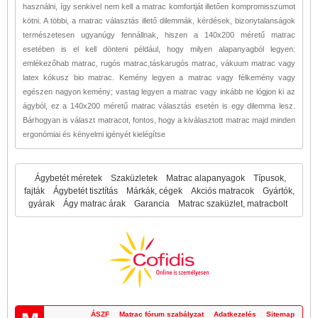
használni, így senkivel nem kell a matrac komfortját illetően kompromisszumot
kötni. A többi, a matrac választás illető dilemmák, kérdések, bizonytalanságok
természetesen ugyanúgy fennállnak, hiszen a 140x200 méretű matrac
esetében is el kell dönteni például, hogy milyen alapanyagból legyen:
emlékezőhab matrac, rugós matrac,táskarugós matrac, vákuum matrac vagy
latex kókusz bio matrac. Kemény legyen a matrac vagy félkemény vagy
egészen nagyon kemény; vastag legyen a matrac vagy inkább ne lógjon ki az
ágyból, ez a 140x200 méretű matrac választás esetén is egy dilemma lesz.
Bárhogyan is választ matracot, fontos, hogy a kiválasztott matrac majd minden
ergonómiai és kényelmi igényét kielégítse
Ágybetét méretek
Szaküzletek
Matrac alapanyagok
Típusok,
fajták
Ágybetét tisztítás
Márkák, cégek
Akciós matracok
Gyártók,
gyárak
Ágy matrac árak
Garancia
Matrac szaküzlet, matracbolt
ÁSZF
Matrac fórum szabályzat
Adatkezelés
Sitemap