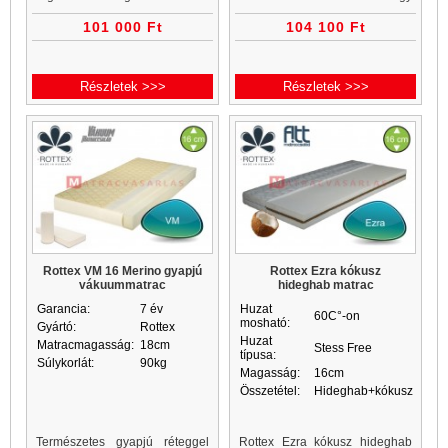
technológia találkozása mely
teherbírását és keménységét a
101 000 Ft
104 100 Ft
képes biztosítani az
matracmagban elhelyezett 2 db
egészséges és higiénikus
2 cm-es kókusz réteg adja. A
kényelemet.
4cm-es h
Részletek >>>
Részletek >>>
Rottex VM 16 Merino gyapjú
Rottex Ezra kókusz
vákuummatrac
hideghab matrac
Garancia:
7 év
Huzat
60C°-on
mosható:
Gyártó:
Rottex
Huzat
Matracmagasság:
18cm
Stess Free
típusa:
Súlykorlát:
90kg
Magasság:
16cm
Összetétel:
Hideghab+kókusz
Természetes gyapjú réteggel
Rottex Ezra kókusz hideghab