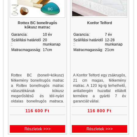
Rottex BC bonellrugós
Konfor Telford
kókusz matrac
Garancia:
10 év
Garancia:
7 év
Szállítási határidő
20
Szállítási határidő
12-28
:
munkanap
:
munkanap
Matracmagasság:
17cm
Matracmagasság:
21cm
Rottex BC (bonell+kókusz)
A Konfor Telford egy zsákrugós,
félkemény bonellrugós matrac
21 cm magas, félkemény
a Rottex bonellrugós matrac
matrac. A 120 kg-ig terhelhető,
választékának kókusz
antiallergén huzattal ellátott
megerősítésű és téli-nyári
termékre a gyártó 7 év
oldalas bonellrugós matraca.
garanciát vállal.
Rottex BC bonellrugós
116 600 Ft
116 800 Ft
matracok 2,2mm vastag
rugótestekkel készülnek,
enyhén...
Részletek >>>
Részletek >>>