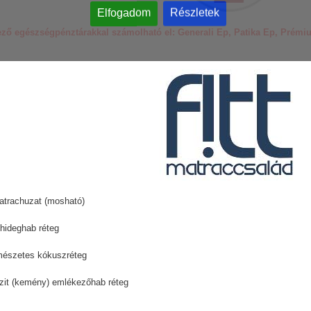
Elfogadom
Részletek
ező egészségpénztárakkal számolható el: Generali Ep, Patika Ep, Pré
atrachuzat (mosható)
ideghab réteg
észetes kókuszréteg
t (kemény) emlékezőhab réteg