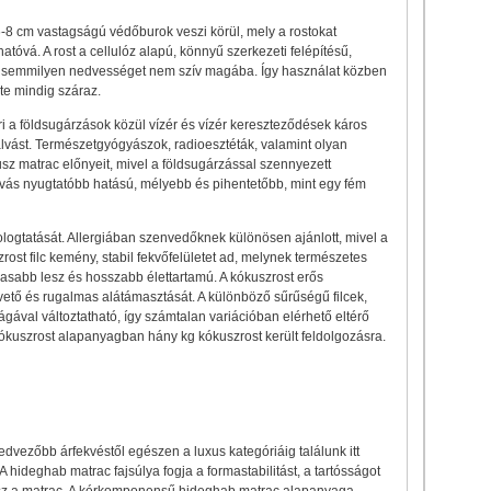
 6-8 cm vastagságú védőburok veszi körül, mely a rostokat
atóvá. A rost a cellulóz alapú, könnyű szerkezeti felépítésű,
orán semmilyen nedvességet nem szív magába. Így használat közben
ete mindig száraz.
ri a földsugárzások közül vízér és vízér kereszteződések káros
alvást. Természetgyógyászok, radioesztéták, valamint olyan
sz matrac előnyeit, mivel a földsugárzással szennyezett
lvás nyugtatóbb hatású, mélyebb és pihentetőbb, mint egy fém
ologtatását. Allergiában szenvedőknek különösen ajánlott, mivel a
ost filc kemény, stabil fekvőfelületet ad, melynek természetes
almasabb lesz és hosszabb élettartamú. A kókuszrost erős
követő és rugalmas alátámasztását. A különböző sűrűségű filcek,
gával változtatható, így számtalan variációban elérhető eltérő
ókuszrost alapanyagban hány kg kókuszrost került feldolgozásra.
dvezőbb árfekvéstől egészen a luxus kategóriáig találunk itt
ideghab matrac fajsúlya fogja a formastabilitást, a tartósságot
lesz a matrac. A kérkomponensű hideghab matrac alapanyaga