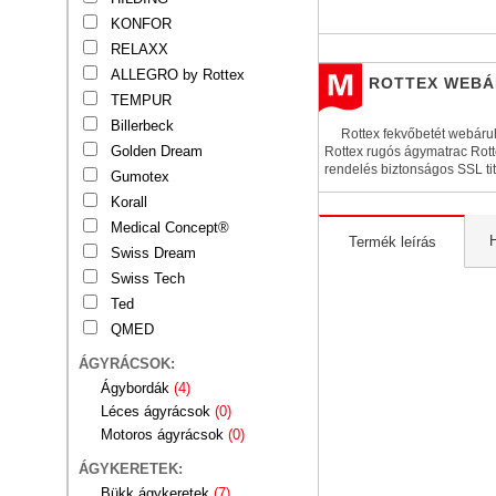
KONFOR
RELAXX
ALLEGRO by Rottex
ROTTEX WEB
TEMPUR
Billerbeck
Rottex fekvőbetét webáru
Golden Dream
Rottex rugós ágymatrac Rot
rendelés biztonságos SSL ti
Gumotex
Korall
Medical Concept®
Termék leírás
Swiss Dream
Swiss Tech
Ted
QMED
ÁGYRÁCSOK:
Ágybordák
(4)
Léces ágyrácsok
(0)
Motoros ágyrácsok
(0)
ÁGYKERETEK:
Bükk ágykeretek
(7)