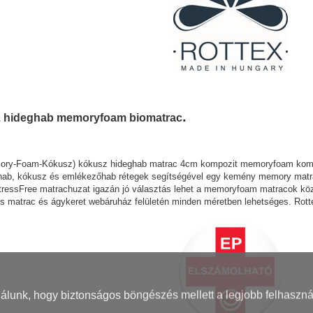
.
 hideghab memoryfoam biomatrac
ry-Foam-Kókusz) kókusz hideghab matrac 4cm kompozit memoryfoam komfor
hab, kókusz és emlékezőhab rétegek segítségével egy kemény memory matrac
ressFree matrachuzat igazán jó választás lehet a memoryfoam matracok köz
ás matrac és ágykeret webáruház felületén minden méretben lehetséges. Rot
nálunk, hogy biztonságos böngészés mellett a legjobb felhaszná