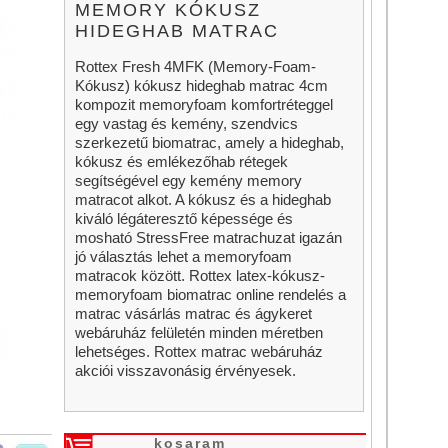
MEMORY KÓKUSZ
HIDEGHAB MATRAC
Rottex Fresh 4MFK (Memory-Foam-
Kókusz) kókusz hideghab matrac 4cm
kompozit memoryfoam komfortréteggel
egy vastag és kemény, szendvics
szerkezetű biomatrac, amely a hideghab,
kókusz és emlékezőhab rétegek
segítségével egy kemény memory
matracot alkot. A kókusz és a hideghab
kiváló légáteresztő képessége és
mosható StressFree matrachuzat igazán
jó választás lehet a memoryfoam
matracok között. Rottex latex-kókusz-
memoryfoam biomatrac online rendelés a
matrac vásárlás matrac és ágykeret
webáruház felületén minden méretben
lehetséges. Rottex matrac webáruház
akciói visszavonásig érvényesek.
kosaram