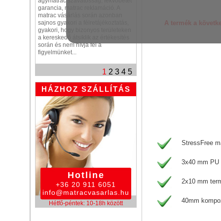
ágymatrac szavatosság, fekvőbetét
garancia, matrac reklamáció. A
matrac vásárlás során azonban
A termék a követk
sajnos gyakori a félretájékoztatás,
gyakori, hogy bizonyos területeken
a kereskedő átsiklik az értékesítés
során és nem hívja fel a
figyelmünket...
1
2
3
4
5
HÁZHOZ SZÁLLÍTÁS
StressFree m
3x40 mm PU h
Hotline
2x10 mm term
+36 20 911 6051
info@matracvasarlas.hu
40mm kompozi
Hétfő-péntek: 10-18h között