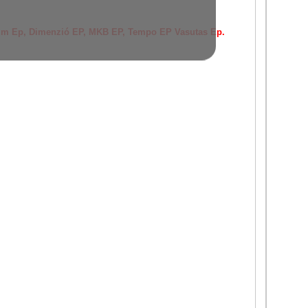
mium Ep, Dimenzió EP, MKB EP, Tempo EP Vasutas Ep.