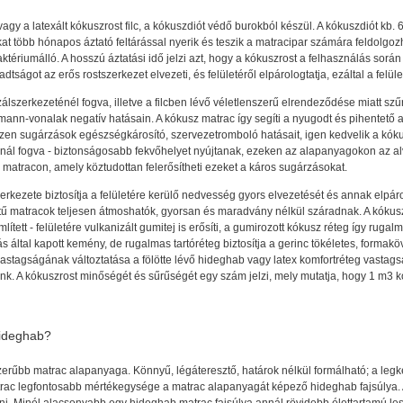
vagy a latexált kókuszrost filc, a kókuszdiót védő burokból készül. A kókuszdiót kb.
at több hónapos áztató feltárással nyerik és teszik a matracipar számára feldolgozh
aktériumálló. A hosszú áztatási idő jelzi azt, hogy a kókuszrost a felhasználás s
dtságot az erős rostszerkezet elvezeti, és felületéről elpárologtatja, ezáltal a felül
álszerkezeténél fogva, illetve a filcben lévő véletlenszerű elrendeződése miatt szű
tmann-vonalak negatív hatásain. A kókusz matrac így segíti a nyugodt és pihentető 
ezen sugárzások egészségkárosító, szervezetromboló hatásait, igen kedvelik a kóku
sánál fogva - biztonságosabb fekvőhelyet nyújtanak, ezeken az alapanyagokon az a
s- matracon, amely köztudottan felerősítheti ezeket a káros sugárzásokat.
erkezete biztosítja a felületére kerülő nedvesség gyors elvezetését és annak elpár
tű matracok teljesen átmoshatók, gyorsan és maradvány nélkül száradnak. A kókuszr
ített - felületére vulkanizált gumitej is erősíti, a gumirozott kókusz réteg így rug
ás által kapott kemény, de rugalmas tartóréteg biztosítja a gerinc tökéletes, forma
astagságának változtatása a fölötte lévő hideghab vagy latex komfortréteg vastagsá
. A kókuszrost minőségét és sűrűségét egy szám jelzi, mely mutatja, hogy 1 m3 k
hideghab?
erűbb matrac alapanyaga. Könnyű, légáteresztő, határok nélkül formálható; a legke
rac legfontosabb mértékegysége a matrac alapanyagát képező hideghab fajsúlya. A h
dni. Minél alacsonyabb egy hideghab matrac fajsúlya annál rövidebb élettartamú 