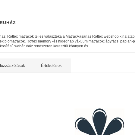
ÁRUHÁZ
ház: Rottex matracok teljes választéka a MatracVásárlás Rottex webshop kínálatáb
tex biomatracok, Rottex memory -és hideghab vákuum matracok; ágyrács, paplan-
tkosítású webáruház rendszeren keresztül könnyen és...
Hozzászólások
Értékelések