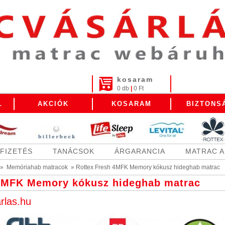
kosaram
0 db
|
0 Ft
L
AKCIÓK
KOSARAM
BIZTONS
FIZETÉS
TANÁCSOK
ÁRGARANCIA
MATRAC 
»
Memóriahab matracok
»
Rottex Fresh 4MFK Memory kókusz hideghab matrac
 4MFK Memory kókusz hideghab matrac
rlas.hu