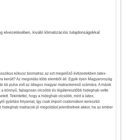
g elvezetésében, kiváló klimatizációs tulajdonságokkal
klasszikus kókusz biomatrac az ezt megelőző évtizedekben latex-
sra került? Az megoldás több elemből áll. Egyik ilyen Magyarország
már túl puha volt az átlagos magyar matrackereső számára. A másik
ét a könnyű, fajlagosan olcsóbb és légáteresztőbb hideghab vette
tt. Tekintettel, hogy a hideghab olcsóbb, mint a latex;
ő gyártási folyamat, így csak import csatornákon keresztül
sz hideghab matracok jó megoldást jelenthetnek akkor, ha az ember