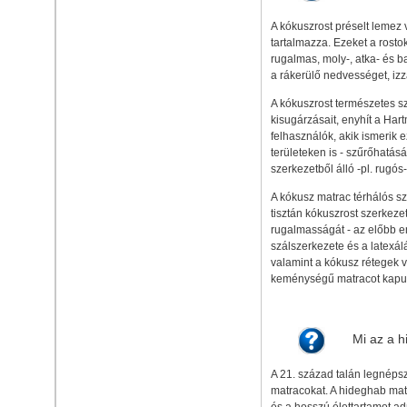
A kókuszrost préselt lemez 
tartalmazza. Ezeket a rostok
rugalmas, moly-, atka- és b
a rákerülő nedvességet, izza
A kókuszrost természetes sz
kisugárzásait, enyhít a Har
felhasználók, akik ismerik 
területeken is - szűrőhatá
szerkezetből álló -pl. rugó
A kókusz matrac térhálós sz
tisztán kókuszrost szerkeze
rugalmasságát - az előbb eml
szálszerkezete és a latexál
valamint a kókusz rétegek v
keménységű matracot kapunk
Mi az a 
A 21. század talán legnépsz
matracokat. A hideghab mat
és a hosszú élettartamot a