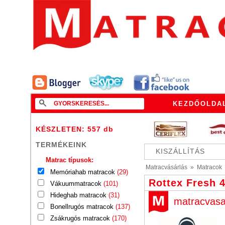
KEZDŐOLDA
KÉSZLETEN: 557
db
TERMÉKEINK
KISZÁLLÍTÁS
Matrac típusok:
Matracvásárlás
»
Matracok
Memóriahab matracok
(29)
Rottex Fresh
Vákuummatracok
(101)
Hideghab matracok
(31)
matracvasa
Bonellrugós matracok
(137)
Zsákrugós matracok
(170)