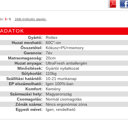
lés:
5
/
5
18
db értékelés alapján.
 ADATOK
Gyártó:
Rottex
Huzat mosható:
60C°-on
Összetétel:
Kókusz+PU+memory
Garancia:
7év
Matracmagasság:
20cm
Huzat anyaga:
UltraFresh antiallergén
Minősítések:
Gyártói nyilatkozat
Súlykorlát:
110kg
Szállítási határidő:
10-21 munkanap
EP elszámolható:
Igen 100%-ban
Komfort:
Kemény
Származási hely:
Magyarország
Csomagolás:
Normál csomagolás
Zónák száma:
Nincs ergonómiai zóna
Egyedi méret:
Igen, rendelhető