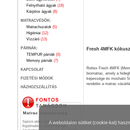
Felnyitható ágyak
(18)
Kárpitos ágyak
(8)
MATRACVÉDŐK:
Matrachuzatok
(5)
Higiéniai
(12)
Vízzáró
(13)
PÁRNÁK:
Fresh 4MFK kókusz
TEMPUR párnák
(0)
Memory párnák
(7)
Rottex Fresh 4MFK (Memo
KAPCSOLAT
biomatrac, amely a hideg
FIZETÉSI MÓDOK
képessége és mosható St
rendelés a matrac vásárl
HÁZHOZSZÁLLÍTÁS
Matrac szavatosság
Sajnos akkor találkozunk ezekkel a
A weboldalon sütiket (cookie-kat) hasz
fogalmakkal, amikor baj van: