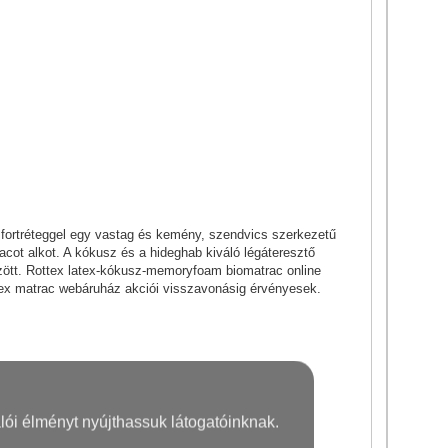
tréteggel egy vastag és kemény, szendvics szerkezetű
ot alkot. A kókusz és a hideghab kiváló légáteresztő
ött. Rottex latex-kókusz-memoryfoam biomatrac online
tex matrac webáruház akciói visszavonásig érvényesek.
lói élményt nyújthassuk látogatóinknak.