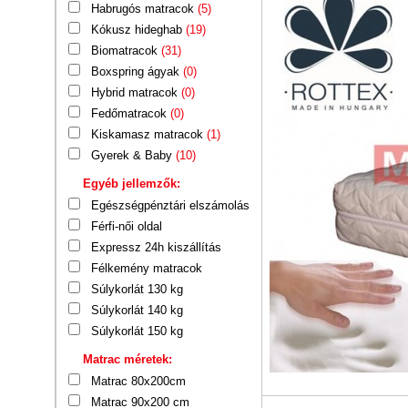
Habrugós matracok
(5)
Kókusz hideghab
(19)
Biomatracok
(31)
Boxspring ágyak
(0)
Hybrid matracok
(0)
Fedőmatracok
(0)
Kiskamasz matracok
(1)
Gyerek & Baby
(10)
Egyéb jellemzők:
Egészségpénztári elszámolás
Férfi-női oldal
Expressz 24h kiszállítás
Félkemény matracok
Súlykorlát 130 kg
Súlykorlát 140 kg
Súlykorlát 150 kg
Matrac méretek:
Matrac 80x200cm
Matrac 90x200 cm