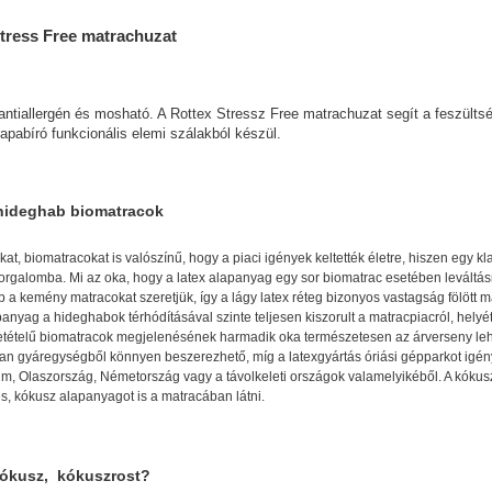
tress Free matrachuzat
ntiallergén és mosható. A Rottex Stressz Free matrachuzat segít a feszültsé
rapabíró funkcionális elemi szálakból készül.
hideghab biomatracok
t, biomatracokat is valószínű, hogy a piaci igények keltették életre, hiszen egy 
 forgalomba. Mi az oka, hogy a latex alapanyag egy sor biomatrac esetében leváltá
 a kemény matracokat szeretjük, így a lágy latex réteg bizonyos vastagság fölött 
panyag a hideghabok térhódításával szinte teljesen kiszorult a matracpiacról, hely
tételű biomatracok megjelenésének harmadik oka természetesen az árverseny lehete
n gyáregységből könnyen beszerezhető, míg a latexgyártás óriási gépparkot igényl
ium, Olaszország, Németország vagy a távolkeleti országok valamelyikéből. A kóku
s, kókusz alapanyagot is a matracában látni.
kókusz, kókuszrost?