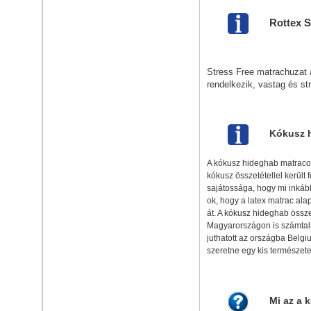
Rottex S
Stress Free matrachuzat a
rendelkezik, vastag és st
Kókusz 
A kókusz hideghab matracoka
kókusz összetétellel került
sajátossága, hogy mi inkább
ok, hogy a latex matrac ala
át. A kókusz hideghab össze
Magyarországon is számtala
juthatott az országba Belg
szeretne egy kis természete
Mi az a 