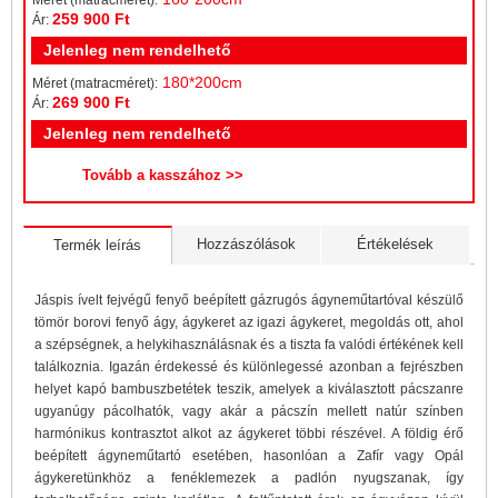
Méret (matracméret):
259 900 Ft
Ár:
Jelenleg nem rendelhető
180*200cm
Méret (matracméret):
269 900 Ft
Ár:
Jelenleg nem rendelhető
Hozzászólások
Értékelések
Termék leírás
Jáspis ívelt fejvégű fenyő beépített gázrugós ágyneműtartóval készülő
tömör borovi fenyő ágy, ágykeret az igazi ágykeret, megoldás ott, ahol
a szépségnek, a helykihasználásnak és a tiszta fa valódi értékének kell
találkoznia. Igazán érdekessé és különlegessé azonban a fejrészben
helyet kapó bambuszbetétek teszik, amelyek a kiválasztott pácszanre
ugyanúgy pácolhatók, vagy akár a pácszín mellett natúr színben
harmónikus kontrasztot alkot az ágykeret többi részével. A földig érő
beépített ágyneműtartó esetében, hasonlóan a Zafír vagy Opál
ágykeretünkhöz a fenéklemezek a padlón nyugszanak, így