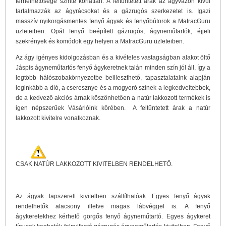
terhelhetősége szinte korlátlan. A feltűntetett árak az ágyvázon kívül
tartalmazzák az ágyrácsokat és a gázrugós szerkezetet is. Igazi
masszív nyikorgásmentes fenyő ágyak és fenyőbútorok a MatracGuru
üzleteiben. Opál fenyő beépített gázrugós, ágyneműtartók, éjjeli
szekrények és komódok egy helyen a MatracGuru üzleteiben.
Az ágy igényes kidolgozásban és a kivételes vastagságban alakot öltő
Jáspis ágyneműtartós fenyő ágykeretnek talán minden szín jól áll, így a
legtöbb hálószobakörnyezetbe beilleszthető, tapasztalataink alapján
leginkább a dió, a cseresznye és a mogyoró színek a legkedveltebbek,
de a kedvező akciós árnak köszönhetően a natúr lakkozott termékek is
igen népszerűek Vásárlóink körében. A feltűntetett árak a natúr
lakkozott kivitelre vonatkoznak.
CSAK NATÚR LAKKOZOTT KIVITELBEN RENDELHETŐ.
Az ágyak lapszerelt kivitelben szállíthatóak. Egyes fenyő ágyak
rendelhetők alacsony illetve magas lábvéggel is. A fenyő
ágykeretekhez kérhető görgős fenyő ágyneműtartó. Egyes ágykeret