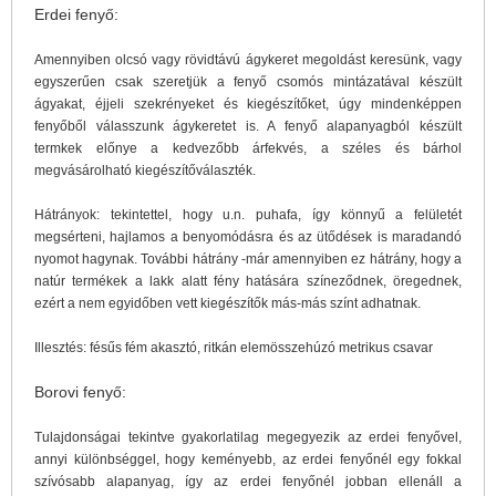
Erdei fenyő:
Amennyiben olcsó vagy rövidtávú ágykeret megoldást keresünk, vagy
egyszerűen csak szeretjük a fenyő csomós mintázatával készült
ágyakat, éjjeli szekrényeket és kiegészítőket, úgy mindenképpen
fenyőből válasszunk ágykeretet is. A fenyő alapanyagból készült
termkek előnye a kedvezőbb árfekvés, a széles és bárhol
megvásárolható kiegészítőválaszték.
Hátrányok: tekintettel, hogy u.n. puhafa, így könnyű a felületét
megsérteni, hajlamos a benyomódásra és az ütődések is maradandó
nyomot hagynak. További hátrány -már amennyiben ez hátrány, hogy a
natúr termékek a lakk alatt fény hatására színeződnek, öregednek,
ezért a nem egyidőben vett kiegészítők más-más színt adhatnak.
Illesztés: fésűs fém akasztó, ritkán elemösszehúzó metrikus csavar
Borovi fenyő:
Tulajdonságai tekintve gyakorlatilag megegyezik az erdei fenyővel,
annyi különbséggel, hogy keményebb, az erdei fenyőnél egy fokkal
szívósabb alapanyag, így az erdei fenyőnél jobban ellenáll a