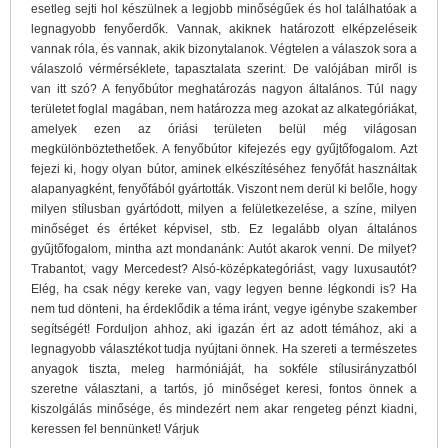
esetleg sejti hol készülnek a legjobb minőségűek és hol találhatóak a
legnagyobb fenyőerdők. Vannak, akiknek határozott elképzeléseik
vannak róla, és vannak, akik bizonytalanok. Végtelen a válaszok sora a
válaszoló vérmérséklete, tapasztalata szerint. De valójában miről is
van itt szó? A fenyőbútor meghatározás nagyon általános. Túl nagy
területet foglal magában, nem határozza meg azokat az alkategóriákat,
amelyek ezen az óriási területen belül még világosan
megkülönböztethetőek. A fenyőbútor kifejezés egy gyűjtőfogalom. Azt
fejezi ki, hogy olyan bútor, aminek elkészítéséhez fenyőfát használtak
alapanyagként, fenyőfából gyártották. Viszont nem derül ki belőle, hogy
milyen stílusban gyártódott, milyen a felületkezelése, a színe, milyen
minőséget és értéket képvisel, stb. Ez legalább olyan általános
gyűjtőfogalom, mintha azt mondanánk: Autót akarok venni. De milyet?
Trabantot, vagy Mercedest? Alsó-középkategóriást, vagy luxusautót?
Elég, ha csak négy kereke van, vagy legyen benne légkondi is? Ha
nem tud dönteni, ha érdeklődik a téma iránt, vegye igénybe szakember
segítségét! Forduljon ahhoz, aki igazán ért az adott témához, aki a
legnagyobb választékot tudja nyújtani önnek. Ha szereti a természetes
anyagok tiszta, meleg harmóniáját, ha sokféle stílusirányzatból
szeretne választani, a tartós, jó minőséget keresi, fontos önnek a
kiszolgálás minősége, és mindezért nem akar rengeteg pénzt kiadni,
keressen fel bennünket! Várjuk