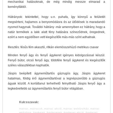
mechanikai hatásoknak, de még mindig messze elmarad a
keményfáktól.
Hátrányok: tekintettel, hogy u.n. puhafa, így könnyű a felületét
megsérteni, hajlamos a benyomódásra és az ütődések is maradandó
nyomot hagynak. További hátrány -már amennyiben ez hátrány, hogy a
natúr termékek a lakk alatt fény hatására színeződnek, öregednek,
ezért a nem egyidőben vett kiegészítők más-más színt adhatnak.
Illesztés: fésűs fém akasztó, ritkán elemösszehúzó metrikus csavar
Minden fenyő ágy és fenyő ágykeret igényes kidolgozással készül.
Fenyő bútor, olcsó fenyő ágy, többféle fenyő ágykeret és kiegészítők
széles választékban kaphatók.
Jáspis beépített ágyneműtartós gázrugós ágy, Jáspis ágykeret
hatalmas, földig érő ágyneműtartóval a legnépszerűbb a gázrugós
ágyak között. A korlátlanul terhelhető felnyitható Jáspis fenyő ágy a
legkedveltebb az ágyneműtartós fenyő bútor világában.
Kulcsszavak:
matrac
,
matracok
,
matrac akció
,
matrac webáruház
,
matrac
webshop
,
ágykeret
,
ágykeretek
,
ágykeret akció
,
ágykeret