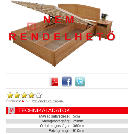
Értékelés:
4
/
5
2
db értékelés alapján.
TECHNIKAI ADATOK
Matrac süllyedése:
5cm
Anyagvastagság:
25mm
Oldal magassága:
360mm
Fejvég mag.:
910mm