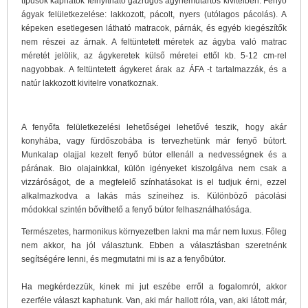
típusok kaphatók felnyitható gázrugós ágyneműtartós kivitelben. Fenyő
ágyak felületkezelése: lakkozott, pácolt, nyers (utólagos pácolás). A
képeken esetlegesen látható matracok, párnák, és egyéb kiegészítők
nem részei az árnak. A feltüntetett méretek az ágyba való matrac
méretét jelölik, az ágykeretek külső méretei ettől kb. 5-12 cm-rel
nagyobbak. A feltüntetett ágykeret árak az ÁFA -t tartalmazzák, és a
natúr lakkozott kivitelre vonatkoznak.
A fenyőfa felületkezelési lehetőségei lehetővé teszik, hogy akár
konyhába, vagy fürdőszobába is tervezhetünk már fenyő bútort.
Munkalap olajjal kezelt fenyő bútor ellenáll a nedvességnek és a
párának. Bio olajainkkal, külön igényeket kiszolgálva nem csak a
vizzáróságot, de a megfelelő színhatásokat is el tudjuk érni, ezzel
alkalmazkodva a lakás más színeihez is. Különböző pácolási
módokkal szintén bővíthető a fenyő bútor felhasználhatósága.
Természetes, harmonikus környezetben lakni ma már nem luxus. Főleg
nem akkor, ha jól választunk. Ebben a választásban szeretnénk
segítségére lenni, és megmutatni mi is az a fenyőbútor.
Ha megkérdezzük, kinek mi jut eszébe erről a fogalomról, akkor
ezerféle választ kaphatunk. Van, aki már hallott róla, van, aki látott már,