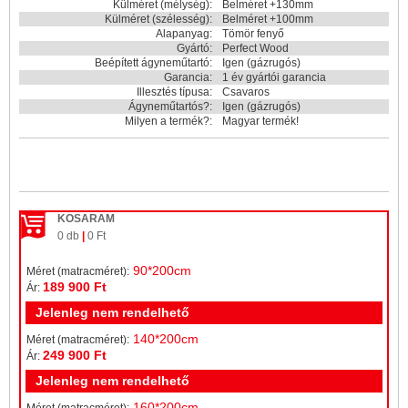
Külméret (mélység):
Belméret +130mm
Külméret (szélesség):
Belméret +100mm
Alapanyag:
Tömör fenyő
Gyártó:
Perfect Wood
Beépített ágyneműtartó:
Igen (gázrugós)
Garancia:
1 év gyártói garancia
Illesztés típusa:
Csavaros
Ágyneműtartós?:
Igen (gázrugós)
Milyen a termék?:
Magyar termék!
KOSARAM
0 db
|
0 Ft
90*200cm
Méret (matracméret):
189 900 Ft
Ár:
Jelenleg nem rendelhető
140*200cm
Méret (matracméret):
249 900 Ft
Ár:
Jelenleg nem rendelhető
160*200cm