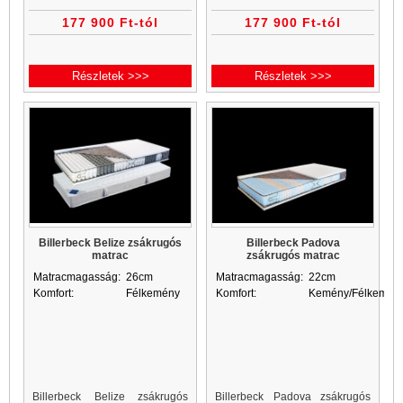
alátámasztású 7 zónás
alátámasztású 7 zónás
177 900 Ft-tól
177 900 Ft-tól
matracot alkot.
matracot alkot.
Részletek >>>
Részletek >>>
Billerbeck Belize zsákrugós
Billerbeck Padova
matrac
zsákrugós matrac
Matracmagasság:
26cm
Matracmagasság:
22cm
Komfort:
Félkemény
Komfort:
Kemény/Félkemén
Billerbeck Belize zsákrugós
Billerbeck Padova zsákrugós