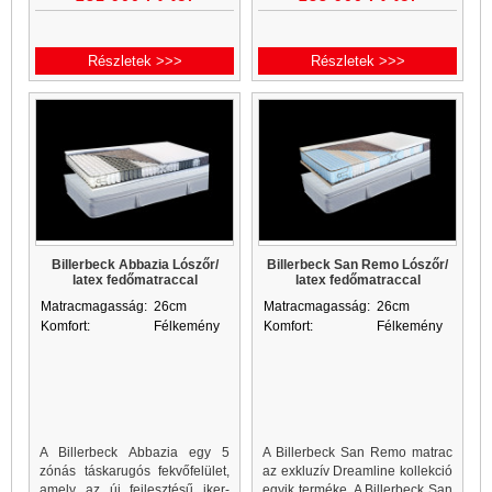
során teljesen mellőzték a
során teljesen mellőzték a
Részletek >>>
Részletek >>>
Billerbeck Abbazia Lószőr/
Billerbeck San Remo Lószőr/
latex fedőmatraccal
latex fedőmatraccal
Matracmagasság:
26cm
Matracmagasság:
26cm
Komfort:
Félkemény
Komfort:
Félkemény
A Billerbeck Abbazia egy 5
A Billerbeck San Remo matrac
zónás táskarugós fekvőfelület,
az exkluzív Dreamline kollekció
amely az új fejlesztésű iker-
egyik terméke. A Billerbeck San