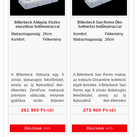
Billerbeck Abbazia Viszko-
Billerbeck San Remo Öko
elasztikus fedőmatraccal
SoftneSst fedőmatraccal
Matracmagasság:
26cm
Komfort:
Félkemény
Komfort:
Félkemény
Matracmagasság:
26cm
A Billerbeck Abbazia egy 5
A Billerbeck San Remo matrac
zónás táskarugós fekvőfelület,
az exkluzív Dreamline kollekció
amely az új fejlesztésű iker-
egyik terméke. A Billerbeck San
élkeretes ZeroPure matracok
Remo egy 9 zónás táskarugós
prémium változata, melynek
fekvőfelület, amely az új
gyártása során teljesen
fejlesztésű iker-élkeretes
mellőzték a poliuretánt. A
ZeroPure matracok prémium
261 900 Ft-tól
273 900 Ft-tól
kiemelt komfortérzetért a
változata, melynek gyártása
matraccal egybeépített topper
során teljesen mellőzték a
felel.
Részletek >>>
Részletek >>>