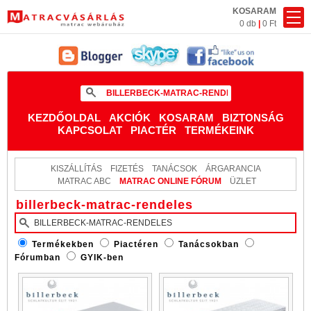
KOSARAM
0 db
|
0 Ft
KEZDŐOLDAL
AKCIÓK
KOSARAM
BIZTONSÁG
KAPCSOLAT
PIACTÉR
TERMÉKEINK
KISZÁLLÍTÁS
FIZETÉS
TANÁCSOK
ÁRGARANCIA
MATRAC ABC
MATRAC ONLINE FÓRUM
ÜZLET
billerbeck-matrac-rendeles
Termékekben
Piactéren
Tanácsokban
Fórumban
GYIK-ben