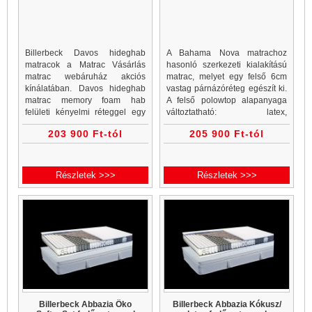
Billerbeck Davos hideghab
A Bahama Nova matrachoz
matracok a Matrac Vásárlás
hasonló szerkezeti kialakítású
matrac webáruház akciós
matrac, melyet egy felső 6cm
kínálatában. Davos hideghab
vastag párnázóréteg egészít ki.
matrac memory foam hab
A felső polowtop alapanyaga
felületi kényelmi réteggel egy
változtatható: latex,
határozott alátámasztású 7
memoryfoam vagy hideghab
203 900 Ft-tól
205 900 Ft-tól
zónás matracot alkot.
típusokban rendelhető.
Részletek >>>
Részletek >>>
Billerbeck Abbazia Öko
Billerbeck Abbazia Kókusz/