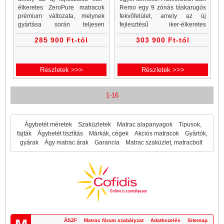
élkeretes ZeroPure matracok
Remo egy 9 zónás táskarugós
prémium változata, melynek
fekvőfelület, amely az új
gyártása során teljesen
fejlesztésű iker-élkeretes
mellőzték a poliuretánt. A
ZeroPure matracok prémium
285 900 Ft-tól
303 900 Ft-tól
kiemelt komfortérzetért a
változata, melynek gyártása
matraccal egybeépített topper
során teljesen mellőzték a
felel.
Részletek >>>
Részletek >>>
1-16
Ágybetét méretek
Szaküzletek
Matrac alapanyagok
Típusok,
fajták
Ágybetét tisztítás
Márkák, cégek
Akciós matracok
Gyártók,
gyárak
Ágy matrac árak
Garancia
Matrac szaküzlet, matracbolt
ÁSZF
Matrac fórum szabályzat
Adatkezelés
Sitemap