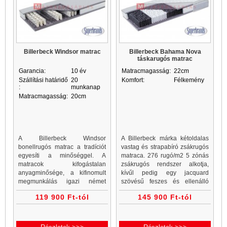
Billerbeck Windsor matrac
Billerbeck Bahama Nova
táskarugós matrac
Garancia:
10 év
Matracmagasság:
22cm
Szállítási határidő
20
Komfort:
Félkemény
:
munkanap
Matracmagasság:
20cm
A Billerbeck Windsor
A Billerbeck márka kétoldalas
bonellrugós matrac a tradíciót
vastag és strapabíró zsákrugós
egyesíti a minőséggel. A
matraca. 276 rugó/m2 5 zónás
matracok kifogástalan
zsákrugós rendszer alkotja,
anyagminősége, a kifinomult
kívűl pedig egy jacquard
megmunkálás igazi német
szövésű feszes és ellenálló
minőség. A Billerbeck Windsor
igényes fix élvarrással ellátott
119 900 Ft-tól
145 900 Ft-tól
matrac akciós áron jelenleg
matrachuzat található.
nem rendelhető.
Keményebb komfort jellemzi.