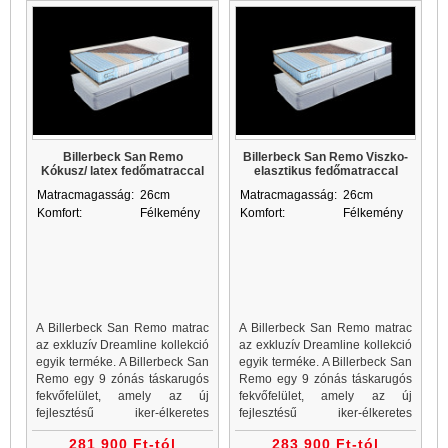
Billerbeck San Remo
Billerbeck San Remo Viszko-
Kókusz/ latex fedőmatraccal
elasztikus fedőmatraccal
Matracmagasság:
26cm
Matracmagasság:
26cm
Komfort:
Félkemény
Komfort:
Félkemény
A Billerbeck San Remo matrac
A Billerbeck San Remo matrac
az exkluzív Dreamline kollekció
az exkluzív Dreamline kollekció
egyik terméke. A Billerbeck San
egyik terméke. A Billerbeck San
Remo egy 9 zónás táskarugós
Remo egy 9 zónás táskarugós
fekvőfelület, amely az új
fekvőfelület, amely az új
fejlesztésű iker-élkeretes
fejlesztésű iker-élkeretes
ZeroPure matracok prémium
ZeroPure matracok prémium
281 900 Ft-tól
283 900 Ft-tól
változata, melynek gyártása
változata, melynek gyártása