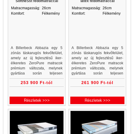
SoftneSst fedőmatraccal
latex fedőmatraccal
Matracmagasság:
26cm
Matracmagasság:
26cm
Komfort:
Félkemény
Komfort:
Félkemény
A Billerbeck Abbazia egy 5
A Billerbeck Abbazia egy 5
zónás táskarugós fekvőfelület,
zónás táskarugós fekvőfelület,
amely az új fejlesztésű iker-
amely az új fejlesztésű iker-
élkeretes ZeroPure matracok
élkeretes ZeroPure matracok
prémium változata, melynek
prémium változata, melynek
gyártása során teljesen
gyártása során teljesen
mellőzték a poliuretánt. A
mellőzték a poliuretánt. A
253 900 Ft-tól
261 900 Ft-tól
kiemelt komfortérzetért a
kiemelt komfortérzetért a
matraccal egybeépített topper
matraccal egybeépített topper
felel.
felel.
Részletek >>>
Részletek >>>