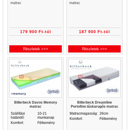
matrac
matrac
179 900 Ft-tól
187 900 Ft-tól
Részletek >>>
Részletek >>>
Billerbeck Davos Memory
Billerbeck Dreamline
matrac
Portofino táskarugós matrac
Szállítási
10-21
Matracmagasság:
26cm
határidő:
munkanap
Komfort:
Félkemény
Komfort:
Félkemény