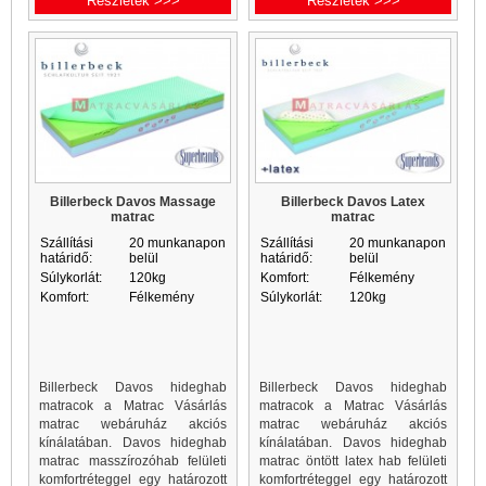
Részletek >>>
Részletek >>>
Billerbeck Davos Massage
Billerbeck Davos Latex
matrac
matrac
Szállítási
20 munkanapon
Szállítási
20 munkanapon
határidő:
belül
határidő:
belül
Súlykorlát:
120kg
Komfort:
Félkemény
Komfort:
Félkemény
Súlykorlát:
120kg
Billerbeck Davos hideghab
Billerbeck Davos hideghab
matracok a Matrac Vásárlás
matracok a Matrac Vásárlás
matrac webáruház akciós
matrac webáruház akciós
kínálatában. Davos hideghab
kínálatában. Davos hideghab
matrac masszírozóhab felületi
matrac öntött latex hab felületi
komfortréteggel egy határozott
komfortréteggel egy határozott