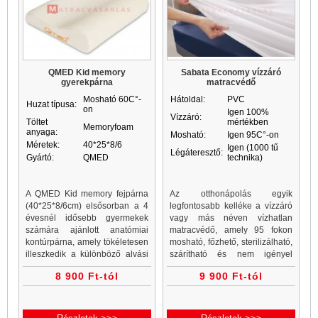
QMED Kid memory
Sabata Economy vízzáró
gyerekpárna
matracvédő
Mosható 60C°-
Hátoldal:
PVC
Huzat típusa:
on
Igen 100%
Vízzáró:
Töltet
mértékben
Memoryfoam
anyaga:
Mosható:
Igen 95C°-on
Méretek:
40*25*8/6
Igen (1000 tű
Légáteresztő:
Gyártó:
QMED
technika)
A QMED Kid memory fejpárna
Az otthonápolás egyik
(40*25*8/6cm) elsősorban a 4
legfontosabb kelléke a vízzáró
évesnél idősebb gyermekek
vagy más néven vízhatlan
számára ajánlott anatómiai
matracvédő, amely 95 fokon
kontúrpárna, amely tökéletesen
mosható, főzhető, sterilizálható,
illeszkedik a különböző alvási
szárítható és nem igényel
pozíciókhoz, egyenletesen
vasalást. A vízhatlan
8 900 Ft-tól
9 900 Ft-tól
követi a nyak ívét oldalt- és
matracvédő alsó oldalán
hanyatt fekvésben...
vékony PVC filmréteg található,
amely felül