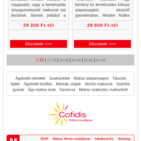
magasabb, vagy a keményebb
kemény és természetes kókusz
anyagszerkezetű matracok alá
alapanyagból készülő
kerülnek. Ilyenek például a
gyerekmatrac. Minden Rottex
vákuummatracok, a rugós
kókuszmatrac, gyerekmatrac és
29 200 Ft-tól
29 600 Ft-tól
matracok és a legtöbb
gyerekmatracok a Matrac
emlékezőhab matrac is.
Vásárlás matrac webáruházban
akciós áron...
Részletek >>>
Részletek >>>
1-16
|
|
|
|
|
17-32
33-48
49-64
65-80
81-94
Ágybetét méretek
Szaküzletek
Matrac alapanyagok
Típusok,
fajták
Ágybetét tisztítás
Márkák, cégek
Akciós matracok
Gyártók,
gyárak
Ágy matrac árak
Garancia
Matrac szaküzlet, matracbolt
ÁSZF
Matrac fórum szabályzat
Adatkezelés
Sitemap