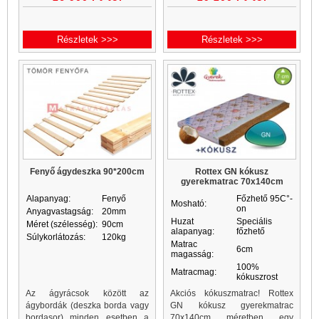
a matrachuzatok méreteinél,
emlékezőhab matrac is.
kérjük...
Részletek >>>
Részletek >>>
Fenyő ágydeszka 90*200cm
Rottex GN kókusz
gyerekmatrac 70x140cm
Alapanyag:
Fenyő
Főzhető 95C°-
Mosható:
on
Anyagvastagság:
20mm
Huzat
Speciális
Méret (szélesség):
90cm
alapanyag:
főzhető
Súlykorlátozás:
120kg
Matrac
6cm
magasság:
100%
Matracmag:
kókuszrost
Az ágyrácsok között az
Akciós kókuszmatrac! Rottex
ágybordák (deszka borda vagy
GN kókusz gyerekmatrac
bordasor) minden esetben a
70x140cm méretben egy