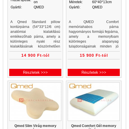
Huzat típusa:
on
Méretek:
60*40*13cm
Gyártó:
QMED
Gyártó:
QMED
A Qmed Standard pillow
A QMED Comfort
kontúrpárna (54*33*12/6 cm)
memóriahabos párna
anatómiai kialakítású
hagyományos formájú fejpárna,
emlékezőhab párna, amely a
amely a memoryfoam
különleges nyaki rész
különleges alapanyag
kialakításának köszönhetően
tulajdonságainak minden jó
kivételesen támasztja alá a
tulajdonságával a klasszikus
14 900 Ft-tól
15 900 Ft-tól
nyaki részt. Hanyatt fekvő
formájú párnákat kedvelő
pozícióban a nyak
kedvenc párnája lesz. Az 55
megtámásztásával a párna...
kg/m3 sűrűségű hőre lágyuló
és...
Részletek >>>
Részletek >>>
Qmed Slim Virág memory
Qmed Comfort Gél memory