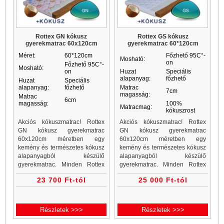
Rottex GN kókusz
Rottex GS kókusz
gyerekmatrac 60x120cm
gyerekmatrac 60*120cm
Méret:
60*120cm
Főzhető 95C°-
Mosható:
on
Főzhető 95C°-
Mosható:
on
Huzat
Speciális
alapanyag:
főzhető
Huzat
Speciális
alapanyag:
főzhető
Matrac
7cm
magasság:
Matrac
6cm
magasság:
100%
Matracmag:
kókuszrost
Akciós kókuszmatrac! Rottex
Akciós kókuszmatrac! Rottex
GN kókusz gyerekmatrac
GN kókusz gyerekmatrac
60x120cm méretben egy
60x120cm méretben egy
kemény és természetes kókusz
kemény és természetes kókusz
alapanyagból készülő
alapanyagból készülő
gyerekmatrac. Minden Rottex
gyerekmatrac. Minden Rottex
kókuszmatrac, gyerekmatrac és
kókuszmatrac, gyerekmatrac és
23 700 Ft-tól
25 000 Ft-tól
gyerekmatracok a Matrac
gyerekmatracok a Matrac
Vásárlás matrac webáruházban
Vásárlás matrac webáruházban
akciós áron...
akciós áron...
Részletek >>>
Részletek >>>