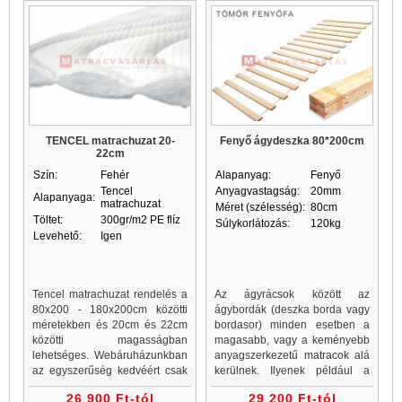
TENCEL matrachuzat 20-
Fenyő ágydeszka 80*200cm
22cm
Szín:
Fehér
Alapanyag:
Fenyő
Tencel
Anyagvastagság:
20mm
Alapanyaga:
matrachuzat
Méret (szélesség):
80cm
Töltet:
300gr/m2 PE flíz
Súlykorlátozás:
120kg
Levehető:
Igen
Tencel matrachuzat rendelés a
Az ágyrácsok között az
80x200 - 180x200cm közötti
ágybordák (deszka borda vagy
méretekben és 20cm és 22cm
bordasor) minden esetben a
közötti magasságban
magasabb, vagy a keményebb
lehetséges. Webáruházunkban
anyagszerkezetű matracok alá
az egyszerűség kedvéért csak
kerülnek. Ilyenek például a
a standard szélességi és
vákuummatracok, a rugós
26 900 Ft-tól
29 200 Ft-tól
hosszúsági adatokat adtuk meg
matracok és a legtöbb