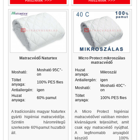
Részletek >>>
Részletek >>>
Matracvédő Naturtex
Micro Protect mikroszálas
matracvédő
Mosható 95C°-
Huzat
Mosható:
Mikroszál
on
anyaga:
Töltet
Antiallergén:
igen
100% PES flies
anyaga:
Mosható 40C°-
Mosható:
Antiallergén:
igen
on
Huzat
Töltet
60% pamut
100% PES flies
anyaga:
anyaga:
A tradícionális magyar Naturtex
A Micro Protect higiéniai
gyártó higiéniai matracvédője.
matracvédővel valóban minden
Szintén háromrétegű
kívánságunk teljesülhet, amit
szerkezete 60%pamut huzatból
csak egy matracvédő nyújthat.
áll.
A legfinomabb anyagból
készülő 100%