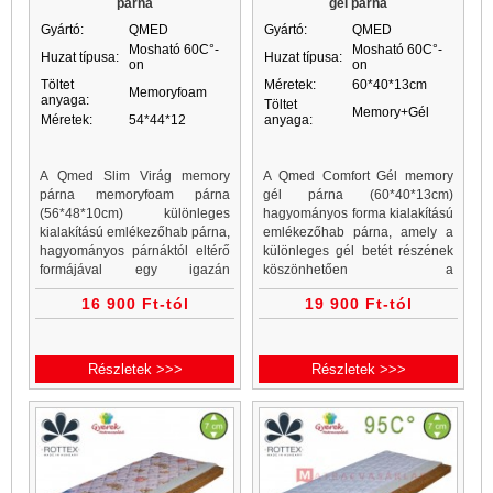
párna
gél párna
Gyártó:
QMED
Gyártó:
QMED
Mosható 60C°-
Mosható 60C°-
Huzat típusa:
Huzat típusa:
on
on
Töltet
Méretek:
60*40*13cm
Memoryfoam
anyaga:
Töltet
Memory+Gél
Méretek:
54*44*12
anyaga:
A Qmed Slim Virág memory
A Qmed Comfort Gél memory
párna memoryfoam párna
gél párna (60*40*13cm)
(56*48*10cm) különleges
hagyományos forma kialakítású
kialakítású emlékezőhab párna,
emlékezőhab párna, amely a
hagyományos párnáktól eltérő
különleges gél betét részének
formájával egy igazán
köszönhetően a
szerethető, ölelgethető
legtökéletesebb formakövetést
16 900 Ft-tól
19 900 Ft-tól
emlékezőhab virághoz hasonló
kínálja anélkül, hogy
formájával kialakított
kompromisszumot kellene kötni
memoryfoam párna...
a hagyományos...
Részletek >>>
Részletek >>>