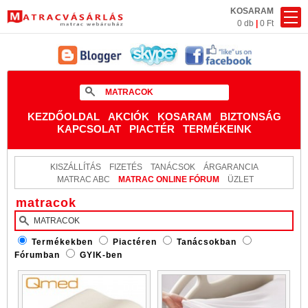
KOSARAM
0 db
|
0 Ft
KEZDŐOLDAL
AKCIÓK
KOSARAM
BIZTONSÁG
KAPCSOLAT
PIACTÉR
TERMÉKEINK
KISZÁLLÍTÁS
FIZETÉS
TANÁCSOK
ÁRGARANCIA
MATRAC ABC
MATRAC ONLINE FÓRUM
ÜZLET
matracok
Termékekben
Piactéren
Tanácsokban
Fórumban
GYIK-ben