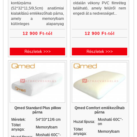
kontúrpárna
oldalán vékony PVC filmréteg
(52*32*11,5/9,5cm) anatómiai
található, amely felülről nem
kialakítású emlékezőhab párna,
engedi át a nedvességet...
amely a memoryfoam
különleges alapanyag
tulajdonságainak minden jó
12 900 Ft-tól
12 900 Ft-tól
tulajdonságával a...
Részletek >>>
Részletek >>>
Qmed Standard Plus pillow
Qmed Comfort emlékezőhab
párna
párna
Méretek:
54*33*12/6 cm
Mosható 60C°-
Huzat típusa:
on
Töltet
Memoryfoam
anyaga:
Töltet
Memoryfoam
anyaga:
Mosható 60C°-