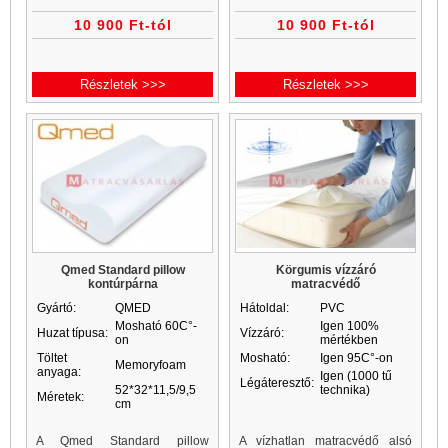
mikroszálaborítású 100gr/m2
10 900 Ft-tól
10 900 Ft-tól
töltőflízzel steppelt és 60C°-on
mosható matracvédő ...
Részletek >>>
Részletek >>>
Qmed Standard pillow
Körgumis vízzáró
kontúrpárna
matracvédő
Gyártó:
QMED
Hátoldal:
PVC
Mosható 60C°-
Igen 100%
Huzat típusa:
Vízzáró:
on
mértékben
Töltet
Mosható:
Igen 95C°-on
Memoryfoam
anyaga:
Igen (1000 tű
Légáteresztő:
52*32*11,5/9,5
technika)
Méretek:
cm
A Qmed Standard pillow
A vízhatlan matracvédő alsó