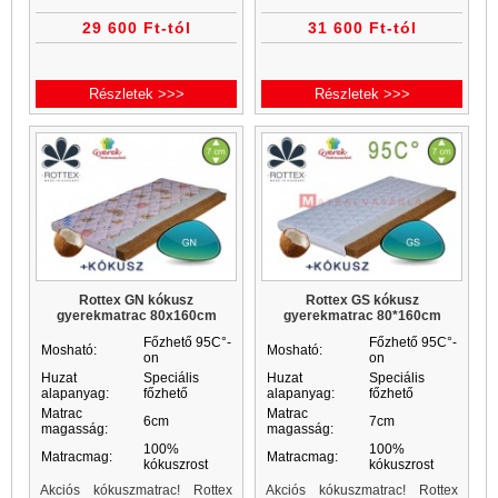
kókuszmatrac, gyerekmatrac és
kókuszmatrac, gyerekmatrac és
29 600 Ft-tól
31 600 Ft-tól
gyerekmatracok a Matrac
gyerekmatracok a Matrac
Vásárlás matrac webáruházban
Vásárlás matrac webáruházban
akciós áron...
akciós áron...
Részletek >>>
Részletek >>>
Rottex GN kókusz
Rottex GS kókusz
gyerekmatrac 80x160cm
gyerekmatrac 80*160cm
Főzhető 95C°-
Főzhető 95C°-
Mosható:
Mosható:
on
on
Huzat
Speciális
Huzat
Speciális
alapanyag:
főzhető
alapanyag:
főzhető
Matrac
Matrac
6cm
7cm
magasság:
magasság:
100%
100%
Matracmag:
Matracmag:
kókuszrost
kókuszrost
Akciós kókuszmatrac! Rottex
Akciós kókuszmatrac! Rottex