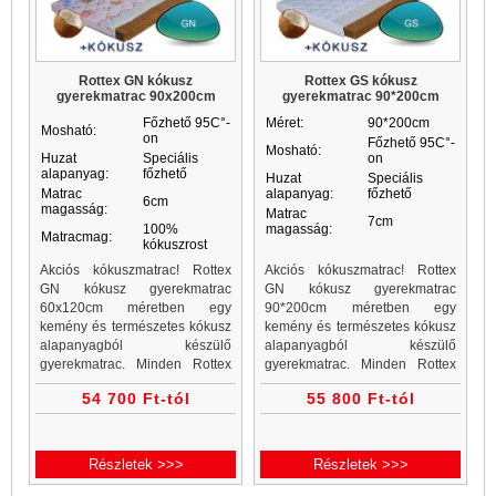
Rottex GN kókusz
Rottex GS kókusz
gyerekmatrac 90x200cm
gyerekmatrac 90*200cm
Főzhető 95C°-
Méret:
90*200cm
Mosható:
on
Főzhető 95C°-
Mosható:
Huzat
Speciális
on
alapanyag:
főzhető
Huzat
Speciális
Matrac
alapanyag:
főzhető
6cm
magasság:
Matrac
7cm
100%
magasság:
Matracmag:
kókuszrost
Akciós kókuszmatrac! Rottex
Akciós kókuszmatrac! Rottex
GN kókusz gyerekmatrac
GN kókusz gyerekmatrac
60x120cm méretben egy
90*200cm méretben egy
kemény és természetes kókusz
kemény és természetes kókusz
alapanyagból készülő
alapanyagból készülő
gyerekmatrac. Minden Rottex
gyerekmatrac. Minden Rottex
kókuszmatrac, gyerekmatrac és
kókuszmatrac, gyerekmatrac és
54 700 Ft-tól
55 800 Ft-tól
gyerekmatracok a Matrac
gyerekmatracok a Matrac
Vásárlás matrac webáruházban
Vásárlás matrac webáruházban
akciós áron...
akciós áron...
Részletek >>>
Részletek >>>