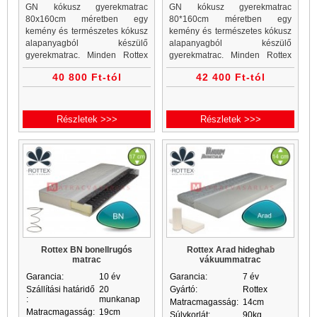
GN kókusz gyerekmatrac
GN kókusz gyerekmatrac
80x160cm méretben egy
80*160cm méretben egy
kemény és természetes kókusz
kemény és természetes kókusz
alapanyagból készülő
alapanyagból készülő
gyerekmatrac. Minden Rottex
gyerekmatrac. Minden Rottex
kókuszmatrac, gyerekmatrac és
kókuszmatrac, gyerekmatrac és
40 800 Ft-tól
42 400 Ft-tól
gyerekmatracok a Matrac
gyerekmatracok a Matrac
Vásárlás matrac webáruházban
Vásárlás matrac webáruházban
akciós áron...
akciós áron...
Részletek >>>
Részletek >>>
Rottex BN bonellrugós
Rottex Arad hideghab
matrac
vákuummatrac
Garancia:
10 év
Garancia:
7 év
Szállítási határidő
20
Gyártó:
Rottex
:
munkanap
Matracmagasság:
14cm
Matracmagasság:
19cm
Súlykorlát:
90kg