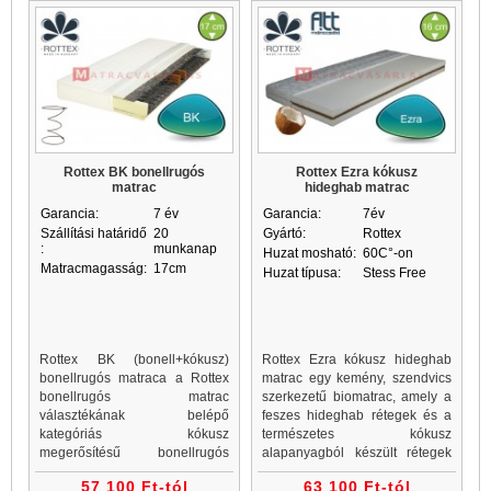
Rottex BK bonellrugós
Rottex Ezra kókusz
matrac
hideghab matrac
Garancia:
7 év
Garancia:
7év
Szállítási határidő
20
Gyártó:
Rottex
:
munkanap
Huzat mosható:
60C°-on
Matracmagasság:
17cm
Huzat típusa:
Stess Free
Rottex BK (bonell+kókusz)
Rottex Ezra kókusz hideghab
bonellrugós matraca a Rottex
matrac egy kemény, szendvics
bonellrugós matrac
szerkezetű biomatrac, amely a
választékának belépő
feszes hideghab rétegek és a
kategóriás kókusz
természetes kókusz
megerősítésű bonellrugós
alapanyagból készült rétegek
terméke. Rottex BK bonellrugós
váltakozásával egy kemény,
57 100 Ft-tól
63 100 Ft-tól
matracok enyhén feszes
feszes alátámasztást nyújtó