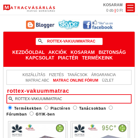
KOSARAM
0 db
|
0 Ft
KEZDŐOLDAL
AKCIÓK
KOSARAM
BIZTONSÁG
KAPCSOLAT
PIACTÉR
TERMÉKEINK
KISZÁLLÍTÁS
FIZETÉS
TANÁCSOK
ÁRGARANCIA
MATRAC ABC
MATRAC ONLINE FÓRUM
ÜZLET
rottex-vakuummatrac
Termékekben
Piactéren
Tanácsokban
Fórumban
GYIK-ben