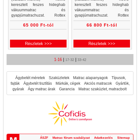
keresztelt feszes hideghab
keresztelt feszes hideghab
vákuummatrac és
vákuummatrac és
gyapjúmatrachuzat. Rottex
gyapjúmatrachuzat. Rottex
matracok, vákuummatrac
matracok, vákuummatrac
65 000 Ft-tól
66 800 Ft-tól
webáruház és vákuummatrac
webáruház és vákuummatrac
rendelés egy helyen. Minden
rendelés egy helyen. Minden
vákuummatrac akciós ár a...
vákuummatrac akciós ár a...
Részletek >>>
Részletek >>>
1-16
|
|
17-32
33-42
Ágybetét méretek
Szaküzletek
Matrac alapanyagok
Típusok,
fajták
Ágybetét tisztítás
Márkák, cégek
Akciós matracok
Gyártók,
gyárak
Ágy matrac árak
Garancia
Matrac szaküzlet, matracbolt
ÁSZF
Matrac fórum szabályzat
Adatkezelés
Sitemap