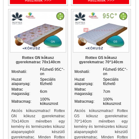
Részletek >>>
Részletek >>>
Rottex GN kókusz
Rottex GS kókusz
gyerekmatrac 70x140cm
gyerekmatrac 70*140cm
Főzhető 95C°-
Főzhető 95C°-
Mosható:
Mosható:
on
on
Huzat
Speciális
Huzat
Speciális
alapanyag:
főzhető
alapanyag:
főzhető
Matrac
Matrac
6cm
7cm
magasság:
magasság:
100%
100%
Matracmag:
Matracmag:
kókuszrost
kókuszrost
Akciós kókuszmatrac! Rottex
Akciós kókuszmatrac! Rottex
GN kókusz gyerekmatrac
GS kókusz gyerekmatrac
70x140cm méretben egy
70*140cm méretben egy
kemény és természetes kókusz
kemény és természetes kókusz
alapanyagból készülő
alapanyagból készülő
gyerekmatrac. Minden Rottex
gyerekmatrac. Minden Rottex