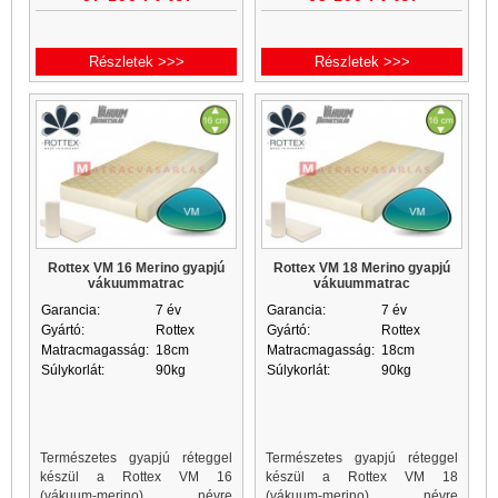
komfortot, kókusz...
matracot alkot, mosható
StressFree h
Részletek >>>
Részletek >>>
Rottex VM 16 Merino gyapjú
Rottex VM 18 Merino gyapjú
vákuummatrac
vákuummatrac
Garancia:
7 év
Garancia:
7 év
Gyártó:
Rottex
Gyártó:
Rottex
Matracmagasság:
18cm
Matracmagasság:
18cm
Súlykorlát:
90kg
Súlykorlát:
90kg
Természetes gyapjú réteggel
Természetes gyapjú réteggel
készül a Rottex VM 16
készül a Rottex VM 18
(vákuum-merino) névre
(vákuum-merino) névre