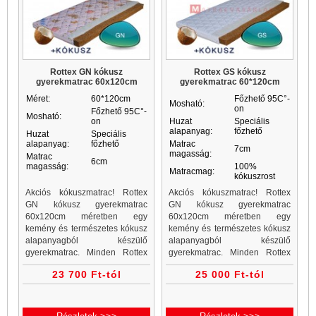
Rottex GN kókusz
Rottex GS kókusz
gyerekmatrac 60x120cm
gyerekmatrac 60*120cm
Méret:
60*120cm
Főzhető 95C°-
Mosható:
on
Főzhető 95C°-
Mosható:
on
Huzat
Speciális
alapanyag:
főzhető
Huzat
Speciális
alapanyag:
főzhető
Matrac
7cm
magasság:
Matrac
6cm
magasság:
100%
Matracmag:
kókuszrost
Akciós kókuszmatrac! Rottex
Akciós kókuszmatrac! Rottex
GN kókusz gyerekmatrac
GN kókusz gyerekmatrac
60x120cm méretben egy
60x120cm méretben egy
kemény és természetes kókusz
kemény és természetes kókusz
alapanyagból készülő
alapanyagból készülő
gyerekmatrac. Minden Rottex
gyerekmatrac. Minden Rottex
kókuszmatrac, gyerekmatrac és
kókuszmatrac, gyerekmatrac és
23 700 Ft-tól
25 000 Ft-tól
gyerekmatracok a Matrac
gyerekmatracok a Matrac
Vásárlás matrac webáruházban
Vásárlás matrac webáruházban
akciós áron...
akciós áron...