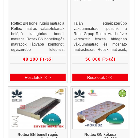
Rottex BN bonellrugós matrac a
Talán legnépszerűbb
Rottex matrac választékának
vákuummatrac típusunk a
belépő kategóriás bonell
Rotte-Grpup Rottex Arad névre
matraca. Rottex BN bonellrugós
keresztelt feszes hideghab
matracok lágyabb komfortot,
vákuummatrac és mosható
egyszerűbb felépítést
matrachuzat. Rottex matracok,
jelentenek. Bonell matrac
vákuummatrac webáruház és
48 100 Ft-tól
50 000 Ft-tól
vásárlás a Matrac Vásárlás
vákuummatrac rendelés egy
webáruház, matrac és ágykeret
helyen. Minden vákuummatrac
websho
akciós ár a...
Részletek >>>
Részletek >>>
Rottex BN bonell rugós
Rottex GN kókusz