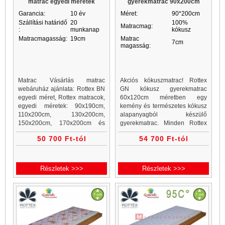
matrac egyedi méretek
gyerekmatrac 90x200cm
Garancia:
10 év
Méret:
90*200cm
Szállítási határidő
20
100%
Matracmag:
:
munkanap
kókusz
Matracmagasság:
19cm
Matrac
7cm
magasság:
Matrac Vásárlás matrac
Akciós kókuszmatrac! Rottex
webáruház ajánlata: Rottex BN
GN kókusz gyerekmatrac
egyedi méret, Rottex matracok,
60x120cm méretben egy
egyedi méretek: 90x190cm,
kemény és természetes kókusz
110x200cm, 130x200cm,
alapanyagból készülő
150x200cm, 170x200cm és
gyerekmatrac. Minden Rottex
egyéb egyedi méretek. Bonell
kókuszmatrac, gyerekmatrac és
50 700 Ft-tól
54 700 Ft-tól
matrac vásárlás a Matrac
gyerekmatracok a Matrac
Vásárlás webáruház, matrac és
Vásárlás matrac webáruházban
ágykeret websho
akciós áron...
Részletek >>>
Részletek >>>