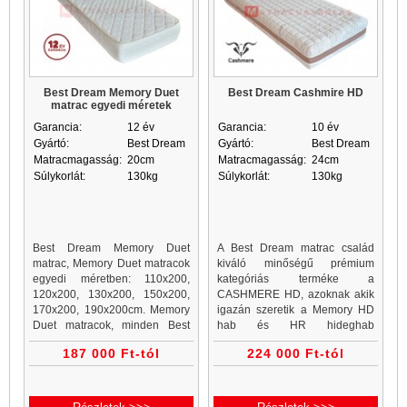
Best Dream Memory Duet
Best Dream Cashmire HD
matrac egyedi méretek
Garancia:
12 év
Garancia:
10 év
Gyártó:
Best Dream
Gyártó:
Best Dream
Matracmagasság:
20cm
Matracmagasság:
24cm
Súlykorlát:
130kg
Súlykorlát:
130kg
Best Dream Memory Duet
A Best Dream matrac család
matrac, Memory Duet matracok
kiváló minőségű prémium
egyedi méretben: 110x200,
kategóriás terméke a
120x200, 130x200, 150x200,
CASHMERE HD, azoknak akik
170x200, 190x200cm. Memory
igazán szeretik a Memory HD
Duet matracok, minden Best
hab és HR hideghab
Dream Memory Duet egyedi
komfortérzetét. A matrac
187 000 Ft-tól
224 000 Ft-tól
méretek rendelhetők.
tökéletesen idomul a test
alakjához, lehetővé teszi a
természetes, ellazult ...