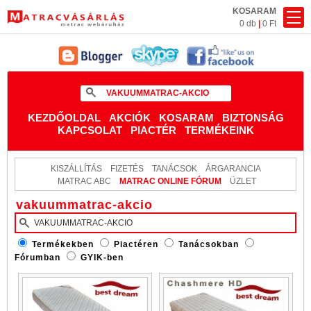
KOSARAM
0 db
|
0 Ft
KEZDŐOLDAL
AKCIÓK
KOSARAM
BIZTONSÁG
KAPCSOLAT
PIACTÉR
TERMÉKEINK
KISZÁLLÍTÁS
FIZETÉS
TANÁCSOK
ÁRGARANCIA
MATRAC ABC
MATRAC ONLINE FÓRUM
ÜZLET
vakuummatrac-akcio
Termékekben
Piactéren
Tanácsokban
Fórumban
GYIK-ben