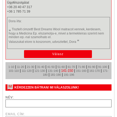
Ügyfélszolgálat
+36 20 40 47 317
+36 1 785 71 39
Dora
írta:
„
Tisztelt cimzett! Best Dreams Wool matracot vennek, kerdesem,
hogy a Medicina Ep. elszamolja-e, mivel a termekleiras szerint nem
minden ep.-nal szamolhato el.
“
Valaszukat elore is koszonom, udvozlettel, Dora
|
|
|
|
|
|
|
|
|
|
1-10
11-20
21-30
31-40
41-50
51-60
61-70
71-80
81-90
91-100
|
|
|
|
141-150
|
|
|
101-110
111-120
121-130
131-140
151-160
161-170
171-
|
|
180
181-190
191-196
KÉRDEZZEN BÁTRAN! MI VÁLASZOLUNK!
NÉV:
EMAIL CÍM: