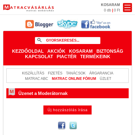
KOSARAM
0 db
|
0 Ft
KEZDŐOLDAL
AKCIÓK
KOSARAM
BIZTONSÁG
KAPCSOLAT
PIACTÉR
TERMÉKEINK
KISZÁLLÍTÁS
FIZETÉS
TANÁCSOK
ÁRGARANCIA
MATRAC ABC
MATRAC ONLINE FÓRUM
ÜZLET
Üzenet a Moderátornak