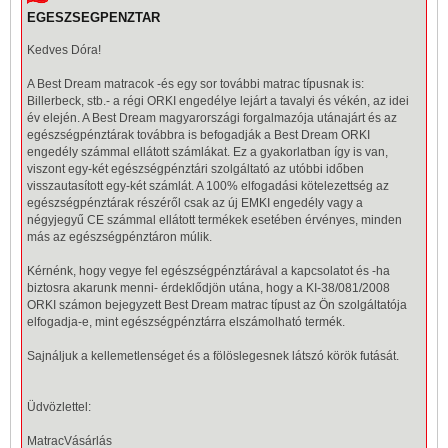
EGESZSEGPENZTAR
Kedves Dóra!
A Best Dream
matracok
-és egy sor további
matrac
típusnak is:
Billerbeck
, stb.- a régi ORKI engedélye lejárt a tavalyi és vékén, az idei
év elején. A Best Dream magyarországi forgalmazója utánajárt és az
egészségpénztárak továbbra is befogadják a Best Dream ORKI
engedély számmal ellátott számlákat. Ez a gyakorlatban így is van,
viszont egy-két egészségpénztári szolgáltató az utóbbi időben
visszautasított egy-két számlát. A 100% elfogadási kötelezettség az
egészségpénztárak részéről csak az új EMKI engedély vagy a
négyjegyű CE számmal ellátott termékek esetében érvényes, minden
más az egészségpénztáron múlik.
Kérnénk, hogy vegye fel egészségpénztárával a kapcsolatot és -ha
biztosra akarunk menni- érdeklődjön utána, hogy a KI-38/081/2008
ORKI számon bejegyzett Best Dream matrac típust az Ön szolgáltatója
elfogadja-e, mint egészségpénztárra elszámolható termék.
Sajnáljuk a kellemetlenséget és a fölöslegesnek látszó körök futását.
Üdvözlettel:
MatracVásárlás