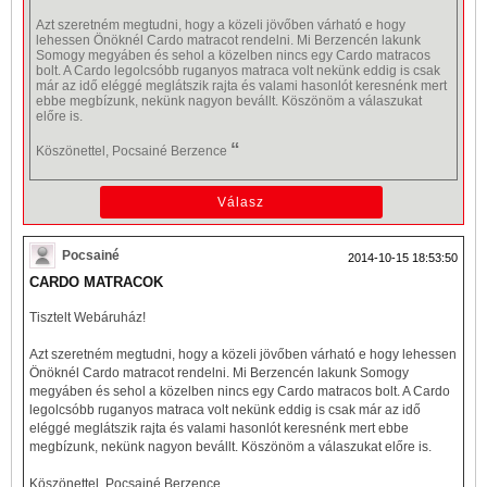
Azt szeretném megtudni, hogy a közeli jövőben várható e hogy
lehessen Önöknél Cardo matracot rendelni. Mi Berzencén lakunk
Somogy megyáben és sehol a közelben nincs egy Cardo matracos
bolt. A Cardo legolcsóbb ruganyos matraca volt nekünk eddig is csak
már az idő eléggé meglátszik rajta és valami hasonlót keresnénk mert
ebbe megbízunk, nekünk nagyon bevállt. Köszönöm a válaszukat
előre is.
“
Köszönettel, Pocsainé Berzence
Pocsainé
2014-10-15 18:53:50
CARDO MATRACOK
Tisztelt Webáruház!
Azt szeretném megtudni, hogy a közeli jövőben várható e hogy lehessen
Önöknél Cardo matracot rendelni. Mi Berzencén lakunk Somogy
megyáben és sehol a közelben nincs egy Cardo matracos bolt. A Cardo
legolcsóbb ruganyos matraca volt nekünk eddig is csak már az idő
eléggé meglátszik rajta és valami hasonlót keresnénk mert ebbe
megbízunk, nekünk nagyon bevállt. Köszönöm a válaszukat előre is.
Köszönettel, Pocsainé Berzence