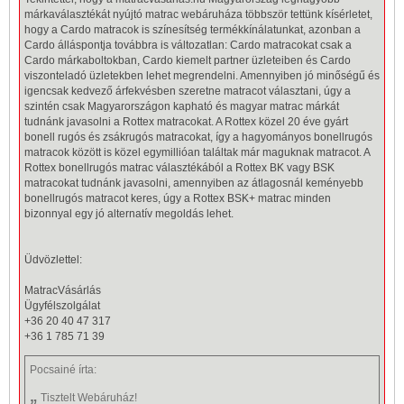
márkaválasztékát nyújtó
matrac
webáruháza többször tettünk kísérletet,
hogy a Cardo matracok is színesítség termékkínálatunkat, azonban a
Cardo álláspontja továbbra is változatlan: Cardo matracokat csak a
Cardo márkaboltokban, Cardo kiemelt partner üzleteiben és Cardo
viszonteladó üzletekben lehet megrendelni. Amennyiben jó minőségű és
igencsak kedvező árfekvésben szeretne matracot választani, úgy a
szintén csak Magyarországon kapható és magyar matrac márkát
tudnánk javasolni a
Rottex
matracokat. A Rottex közel 20 éve gyárt
bonell
rugós és
zsákrugós
matracokat, így a hagyományos
bonellrugós
matracok között is közel egymillióan találtak már maguknak matracot. A
Rottex bonellrugós matrac választékából a Rottex BK vagy BSK
matracokat tudnánk javasolni, amennyiben az átlagosnál keményebb
bonellrugós matracot keres, úgy a Rottex BSK+ matrac minden
bizonnyal egy jó alternatív megoldás lehet.
Üdvözlettel:
MatracVásárlás
Ügyfélszolgálat
+36 20 40 47 317
+36 1 785 71 39
Pocsainé
írta:
„
Tisztelt Webáruház!