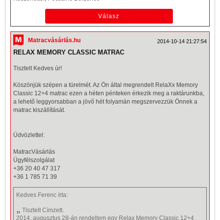
Matracvásárlás.hu
2014-10-14 21:27:54
RELAX MEMORY CLASSIC MATRAC
Tisztelt Kedves úr!
Köszönjük szépen a türelmét. Az Ön által megrendelt RelaXx Memory
Classic 12+4
matrac
ezen a héten pénteken érkezik meg a raktárunkba,
a lehető leggyorsabban a jövő hét folyamán megszervezzük Önnek a
matrac kiszállítását.
Üdvözlettel:
MatracVásárlás
Ügyfélszolgálat
+36 20 40 47 317
+36 1 785 71 39
Kedves Ferenc
írta:
„
Tisztelt Címzett.
2014. augusztus 28-án rendeltem egy Relax Memory Classic 12+4