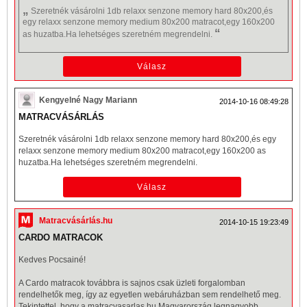
„
Szeretnék vásárolni 1db relaxx senzone
memory
hard 80x200,és
egy relaxx senzone memory medium 80x200 matracot,egy
160x200
“
as huzatba.Ha lehetséges szeretném megrendelni.
Kengyelné Nagy Mariann
2014-10-16 08:49:28
MATRACVÁSÁRLÁS
Szeretnék vásárolni 1db relaxx senzone
memory
hard 80x200,és egy
relaxx senzone memory medium 80x200 matracot,egy
160x200
as
huzatba.Ha lehetséges szeretném megrendelni.
Matracvásárlás.hu
2014-10-15 19:23:49
CARDO MATRACOK
Kedves Pocsainé!
A Cardo
matracok
továbbra is sajnos csak üzleti forgalomban
rendelhetők meg, így az egyetlen webáruházban sem rendelhető meg.
Tekintettel, hogy a matracvasarlas.hu Magyarország legnagyobb