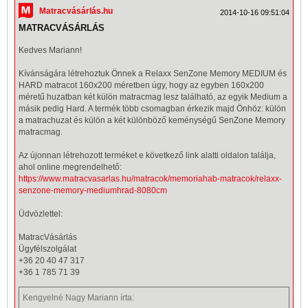
Matracvásárlás.hu
2014-10-16 09:51:04
MATRACVÁSÁRLÁS
Kedves Mariann!
Kívánságára létrehoztuk Önnek a
Relaxx
SenZone Memory MEDIUM és
HARD matracot
160x200
méretben úgy, hogy az egyben 160x200
méretű huzatban két külön matracmag lesz található, az egyik Medium a
másik pedig Hard. A termék több csomagban érkezik majd Önhöz: külön
a matrachuzat és külön a két különböző keménységű SenZone Memory
matracmag.
Az újonnan létrehozott terméket e következő link alatti oldalon találja,
ahol online megrendelhető:
https://www.matracvasarlas.hu/matracok/memoriahab-matracok/relaxx-
senzone-memory-mediumhrad-8080cm
Üdvözlettel:
MatracVásárlás
Ügyfélszolgálat
+36 20 40 47 317
+36 1 785 71 39
Kengyelné Nagy Mariann
írta: