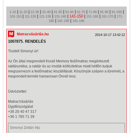
|
|
|
|
|
|
|
|
|
|
1-10
11-20
21-30
31-40
41-50
51-60
61-70
71-80
81-90
91-100
|
|
|
|
141-150
|
|
|
101-110
111-120
121-130
131-140
151-160
161-170
171-
|
|
180
181-190
191-196
Matracvásárlás.hu
2014-10-17 13:42:12
1007875. RENDELÉS
Tisztelt Simonyi úr!
Az Ön által megrendelt Korall Memory fedő
matrac
megérkezett
raktárunkba, a raktár és az irodák költöztetése miatt hétfőn tudjuk
megszervezni a fedőmatrac kiszállítását. Köszönjük szépen a türelmét, a
megrendelt termék hamarosan Önnél lesz.
Üdvözlettel:
MatracVásárlás
Ügyfélszolgálat
+36 20 40 47 317
+36 1 785 71 39
Simonyi Zoltán
írta: