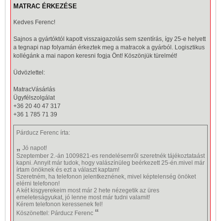
MATRAC ÉRKEZÉSE
Kedves Ferenc!
Sajnos a gyártóktól kapott visszaigazolás sem szentírás, így 25-e helyett
a tegnapi nap folyamán érkeztek meg a
matracok
a gyárból. Logisztikus
kollégánk a mai napon keresni fogja Önt! Köszönjük türelmét!
Üdvözlettel:
MatracVásárlás
Ügyfélszolgálat
+36 20 40 47 317
+36 1 785 71 39
Párducz Ferenc
írta:
„
Jó napot!
Szeptember 2.-án 1009821-es rendelésemről szeretnék tájékoztataást
kapni. Annyit már tudok, hogy valászínüleg beérkezett 25-én.mivel már
írtam önöknek és ezt a választ kaptam!
Szeretném, ha telefonon jelentkeznének, mivel képtelenség önöket
elérni telefonon!
A két kisgyerekeim most már 2 hete nézegetik az üres
emeleteságyukat, jó lenne most már tudni valamit!
Kérem telefonon keressenek fel!
“
Köszönettel: Párducz Ferenc