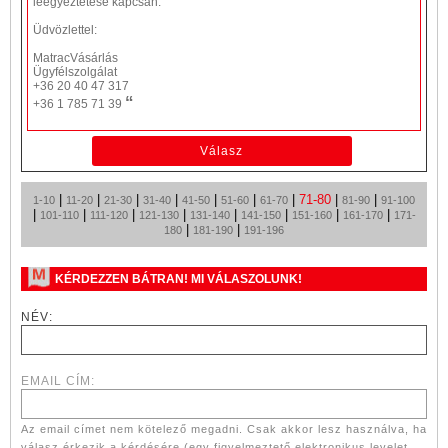
leegyeztetése kapcsán.
Üdvözlettel:
MatracVásárlás
Ügyfélszolgálat
+36 20 40 47 317
“
+36 1 785 71 39
|
|
|
|
|
|
|
71-80
|
|
1-10
11-20
21-30
31-40
41-50
51-60
61-70
81-90
91-100
|
|
|
|
|
|
|
|
101-110
111-120
121-130
131-140
141-150
151-160
161-170
171-
|
|
180
181-190
191-196
KÉRDEZZEN BÁTRAN! MI VÁLASZOLUNK!
NÉV:
EMAIL CÍM:
Az email címet nem kötelező megadni. Csak akkor lesz használva, ha
válasz érkezik a kérdésére (egy figyelmeztető elektronikus levelet