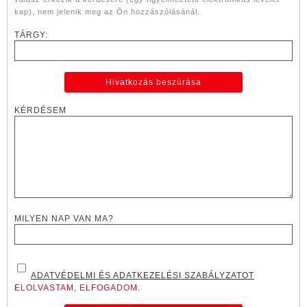
kap), nem jelenik meg az Ön hozzászólásánál.
TÁRGY:
KÉRDÉSEM
MILYEN NAP VAN MA?
ADATVÉDELMI ÉS ADATKEZELÉSI SZABÁLYZATOT
ELOLVASTAM, ELFOGADOM.