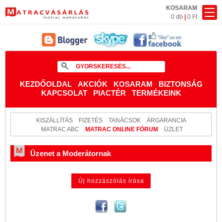
KOSARAM
0 db
|
0 Ft
KEZDŐOLDAL
AKCIÓK
KOSARAM
BIZTONSÁG
KAPCSOLAT
PIACTÉR
TERMÉKEINK
KISZÁLLÍTÁS
FIZETÉS
TANÁCSOK
ÁRGARANCIA
MATRAC ABC
MATRAC ONLINE FÓRUM
ÜZLET
Üzenet a Moderátornak