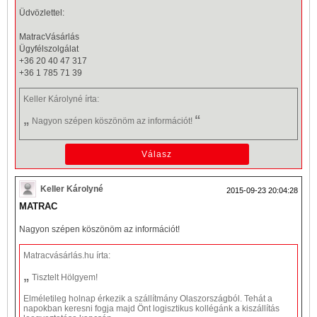
Üdvözlettel:
MatracVásárlás
Ügyfélszolgálat
+36 20 40 47 317
+36 1 785 71 39
Keller Károlyné
írta:
„
“
Nagyon szépen köszönöm az információt!
Keller Károlyné
2015-09-23 20:04:28
MATRAC
Nagyon szépen köszönöm az információt!
Matracvásárlás.hu
írta:
„
Tisztelt Hölgyem!
Elméletileg holnap érkezik a szállítmány Olaszországból. Tehát a
napokban keresni fogja majd Önt logisztikus kollégánk a kiszállítás