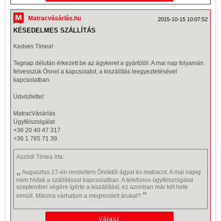
Matracvásárlás.hu
2015-10-15 10:07:52
KÉSEDELMES SZÁLLÍTÁS
Kedves Tímea!
Tegnap délután érkezett be az ágykeret a gyártótól. A mai nap folyamán
felvesszük Önnel a kapcsolatot, a kiszállítás leegyeztetésével
kapcsolatban.
Üdvözlettel:
MatracVásárlás
Ügyfélszolgálat
+36 20 40 47 317
+36 1 785 71 39
Aszódi Tímea
írta:
„
Augusztus 27-én rendeltem Önöktől ágyat és matracot. A mai napig
nem hívtak a szállítással kapcsolatban. A telefonos ügyfélszolgálat
szeptember végére ígérte a kiszállítást, ez azonban már két hete
“
elmúlt. Mikorra várhatom a megrendelt árukat?