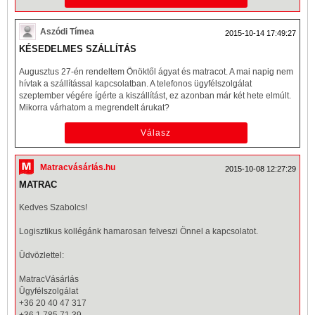
Aszódi Tímea
2015-10-14 17:49:27
KÉSEDELMES SZÁLLÍTÁS
Augusztus 27-én rendeltem Önöktől ágyat és matracot. A mai napig nem
hívtak a szállítással kapcsolatban. A telefonos ügyfélszolgálat
szeptember végére ígérte a kiszállítást, ez azonban már két hete elmúlt.
Mikorra várhatom a megrendelt árukat?
Matracvásárlás.hu
2015-10-08 12:27:29
MATRAC
Kedves Szabolcs!
Logisztikus kollégánk hamarosan felveszi Önnel a kapcsolatot.
Üdvözlettel:
MatracVásárlás
Ügyfélszolgálat
+36 20 40 47 317