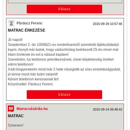
Párducz Ferenc
2015-09-29 10:57:46
MATRAC ÉRKEZÉSE
Jó napot!
Szeptember 2.-án 1009821-es rendelésemről szeretnék tájékoztataást
kapni. Annyit már tudok, hogy valászínüleg beérkezett 25-én.mivel már
írtam önöknek és ezt a választ kaptam!
Szeretném, ha telefonon jelentkeznének, mivel képtelenség önöket
elérni telefonon!
A két kisgyerekeim most már 2 hete nézegetik az üres emeleteságyukat,
jó lenne most már tudni valamit!
Kérem telefonon keressenek fel!
Köszönettel: Párducz Ferenc
Matracvásárlás.hu
2015-09-24 09:48:43
MATRAC
Szívesen!