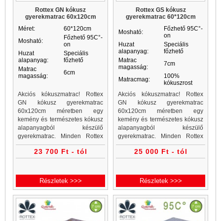
Rottex GN kókusz
Rottex GS kókusz
gyerekmatrac 60x120cm
gyerekmatrac 60*120cm
Méret:
60*120cm
Főzhető 95C°-
Mosható:
on
Főzhető 95C°-
Mosható:
on
Huzat
Speciális
alapanyag:
főzhető
Huzat
Speciális
alapanyag:
főzhető
Matrac
7cm
magasság:
Matrac
6cm
magasság:
100%
Matracmag:
kókuszrost
Akciós kókuszmatrac! Rottex
Akciós kókuszmatrac! Rottex
GN kókusz gyerekmatrac
GN kókusz gyerekmatrac
60x120cm méretben egy
60x120cm méretben egy
kemény és természetes kókusz
kemény és természetes kókusz
alapanyagból készülő
alapanyagból készülő
gyerekmatrac. Minden Rottex
gyerekmatrac. Minden Rottex
kókuszmatrac, gyerekmatrac és
kókuszmatrac, gyerekmatrac és
23 700 Ft - tól
25 000 Ft - tól
gyerekmatracok a Matrac
gyerekmatracok a Matrac
Vásárlás matrac webáruházban
Vásárlás matrac webáruházban
akciós áron...
akciós áron...
Részletek >>>
Részletek >>>