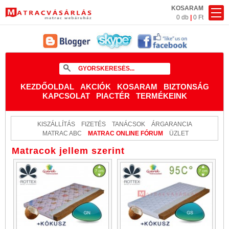
KOSARAM
0 db
|
0 Ft
KEZDŐOLDAL
AKCIÓK
KOSARAM
BIZTONSÁG
KAPCSOLAT
PIACTÉR
TERMÉKEINK
KISZÁLLÍTÁS
FIZETÉS
TANÁCSOK
ÁRGARANCIA
MATRAC ABC
MATRAC ONLINE FÓRUM
ÜZLET
Matracok jellem szerint