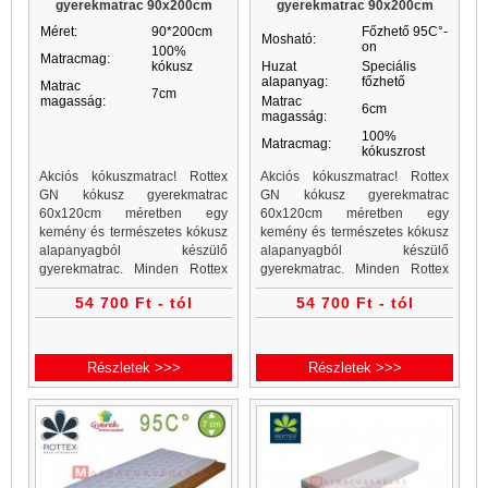
gyerekmatrac 90x200cm
gyerekmatrac 90x200cm
Méret:
90*200cm
Főzhető 95C°-
Mosható:
on
100%
Matracmag:
kókusz
Huzat
Speciális
alapanyag:
főzhető
Matrac
7cm
magasság:
Matrac
6cm
magasság:
100%
Matracmag:
kókuszrost
Akciós kókuszmatrac! Rottex
Akciós kókuszmatrac! Rottex
GN kókusz gyerekmatrac
GN kókusz gyerekmatrac
60x120cm méretben egy
60x120cm méretben egy
kemény és természetes kókusz
kemény és természetes kókusz
alapanyagból készülő
alapanyagból készülő
gyerekmatrac. Minden Rottex
gyerekmatrac. Minden Rottex
kókuszmatrac, gyerekmatrac és
kókuszmatrac, gyerekmatrac és
54 700 Ft - tól
54 700 Ft - tól
gyerekmatracok a Matrac
gyerekmatracok a Matrac
Vásárlás matrac webáruházban
Vásárlás matrac webáruházban
akciós áron...
akciós áron...
Részletek >>>
Részletek >>>