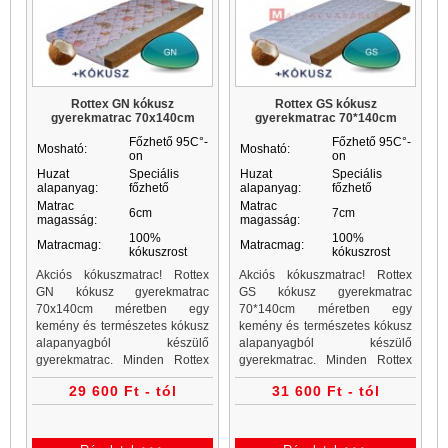
Rottex GN kókusz
Rottex GS kókusz
gyerekmatrac 70x140cm
gyerekmatrac 70*140cm
Főzhető 95C°-
Főzhető 95C°-
Mosható:
Mosható:
on
on
Huzat
Speciális
Huzat
Speciális
alapanyag:
főzhető
alapanyag:
főzhető
Matrac
Matrac
6cm
7cm
magasság:
magasság:
100%
100%
Matracmag:
Matracmag:
kókuszrost
kókuszrost
Akciós kókuszmatrac! Rottex
Akciós kókuszmatrac! Rottex
GN kókusz gyerekmatrac
GS kókusz gyerekmatrac
70x140cm méretben egy
70*140cm méretben egy
kemény és természetes kókusz
kemény és természetes kókusz
alapanyagból készülő
alapanyagból készülő
gyerekmatrac. Minden Rottex
gyerekmatrac. Minden Rottex
kókuszmatrac, gyerekmatrac és
kókuszmatrac, gyerekmatrac és
29 600 Ft - tól
31 600 Ft - tól
gyerekmatracok a Matrac
gyerekmatracok a Matrac
Vásárlás matrac webáruházban
Vásárlás matrac webáruházban
akciós áron...
akciós áron...