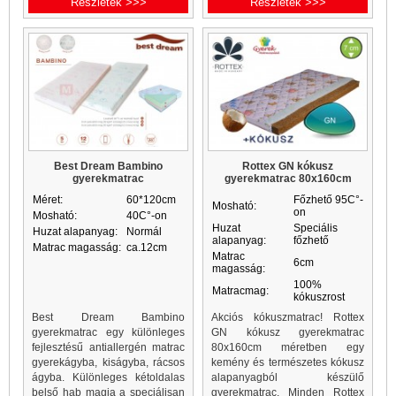
Részletek >>>
Részletek >>>
Best Dream Bambino
Rottex GN kókusz
gyerekmatrac
gyerekmatrac 80x160cm
Méret:
60*120cm
Főzhető 95C°-
Mosható:
on
Mosható:
40C°-on
Huzat
Speciális
Huzat alapanyag:
Normál
alapanyag:
főzhető
Matrac magasság:
ca.12cm
Matrac
6cm
magasság:
100%
Matracmag:
kókuszrost
Best Dream Bambino
Akciós kókuszmatrac! Rottex
gyerekmatrac egy különleges
GN kókusz gyerekmatrac
fejlesztésű antiallergén matrac
80x160cm méretben egy
gyerekágyba, kiságyba, rácsos
kemény és természetes kókusz
ágyba. Különleges kétoldalas
alapanyagból készülő
belső hab magja a speciálisan
gyerekmatrac. Minden Rottex