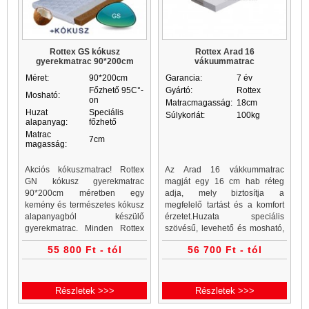
Rottex GS kókusz
Rottex Arad 16
gyerekmatrac 90*200cm
vákuummatrac
Méret:
90*200cm
Garancia:
7 év
Főzhető 95C°-
Gyártó:
Rottex
Mosható:
on
Matracmagasság:
18cm
Huzat
Speciális
Súlykorlát:
100kg
alapanyag:
főzhető
Matrac
7cm
magasság:
Akciós kókuszmatrac! Rottex
Az Arad 16 vákkummatrac
GN kókusz gyerekmatrac
magját egy 16 cm hab réteg
90*200cm méretben egy
adja, mely biztosítja a
kemény és természetes kókusz
megfelelő tartást és a komfort
alapanyagból készülő
érzetet.Huzata speciális
gyerekmatrac. Minden Rottex
szövésű, levehető és mosható,
kókuszmatrac, gyerekmatrac és
így könnyű akarbantartása.A
55 800 Ft - tól
56 700 Ft - tól
gyerekmatracok a Matrac
vákuumcsomagolásnak
Vásárlás matrac webáruházban
köszönhetően szállítása is
akciós áron...
egyszerű.
Részletek >>>
Részletek >>>