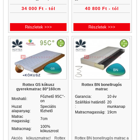
kialakított. A matrachuzat 60C°-
kókuszmatrac, gyerekmatrac és
34 000 Ft - tól
40 800 Ft - tól
on mosható...
gyerekmatracok a Matrac
Vásárlás matrac webáruházban
akciós áron...
Részletek >>>
Részletek >>>
Rottex GS kókusz
Rottex BN bonellrugós
gyerekmatrac 80*160cm
matrac
Főzhető 95C°-
Garancia:
10 év
Mosható:
on
Szállítási határidő
20
Huzat
Speciális
:
munkanap
alapanyag:
főzhető
Matracmagasság:
19cm
Matrac
7cm
magasság:
100%
Matracmag:
kókuszrost
Akciós kókuszmatrac! Rottex
Rottex BN bonellrugós matrac a