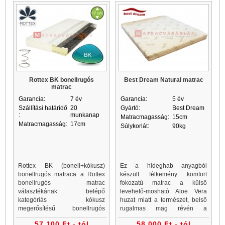
Rottex BK bonellrugós
Best Dream Natural matrac
matrac
Garancia:
7 év
Garancia:
5 év
Szállítási határidő
20
Gyártó:
Best Dream
:
munkanap
Matracmagasság:
15cm
Matracmagasság:
17cm
Súlykorlát:
90kg
Rottex BK (bonell+kókusz)
Ez a hideghab anyagból
bonellrugós matraca a Rottex
készült félkemény komfort
bonellrugós matrac
fokozatú matrac a külső
választékának belépő
levehető-mosható Aloe Vera
kategóriás kókusz
huzat miatt a természet, belső
megerősítésű bonellrugós
rugalmas mag révén a
terméke. Rottex BK bonellrugós
technológia találkozása mely
57 100 Ft - tól
58 000 Ft - tól