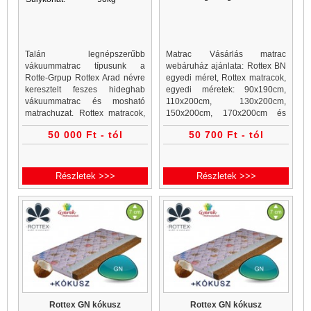
Talán legnépszerűbb
Matrac Vásárlás matrac
vákuummatrac típusunk a
webáruház ajánlata: Rottex BN
Rotte-Grpup Rottex Arad névre
egyedi méret, Rottex matracok,
keresztelt feszes hideghab
egyedi méretek: 90x190cm,
vákuummatrac és mosható
110x200cm, 130x200cm,
matrachuzat. Rottex matracok,
150x200cm, 170x200cm és
vákuummatrac webáruház és
egyéb egyedi méretek. Bonell
50 000 Ft - tól
50 700 Ft - tól
vákuummatrac rendelés egy
matrac vásárlás a Matrac
helyen. Minden vákuummatrac
Vásárlás webáruház, matrac és
akciós ár a...
ágykeret websho
Részletek >>>
Részletek >>>
Rottex GN kókusz
Rottex GN kókusz