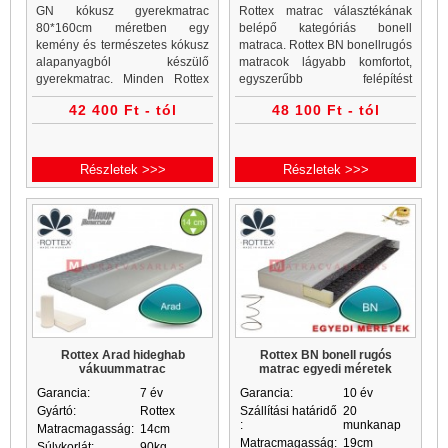
GN kókusz gyerekmatrac
Rottex matrac választékának
80*160cm méretben egy
belépő kategóriás bonell
kemény és természetes kókusz
matraca. Rottex BN bonellrugós
alapanyagból készülő
matracok lágyabb komfortot,
gyerekmatrac. Minden Rottex
egyszerűbb felépítést
kókuszmatrac, gyerekmatrac és
jelentenek. Bonell matrac
42 400 Ft - tól
48 100 Ft - tól
gyerekmatracok a Matrac
vásárlás a Matrac Vásárlás
Vásárlás matrac webáruházban
webáruház, matrac és ágykeret
akciós áron...
websho
Részletek >>>
Részletek >>>
Rottex Arad hideghab
Rottex BN bonell rugós
vákuummatrac
matrac egyedi méretek
Garancia:
7 év
Garancia:
10 év
Gyártó:
Rottex
Szállítási határidő
20
:
munkanap
Matracmagasság:
14cm
Matracmagasság:
19cm
Súlykorlát:
90kg