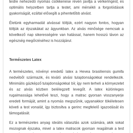
testre nehezedő nyomás csökkenése révén javítja a vérkeringést, és
optimális helyzetben tartja a testet, ami mérsékli a forgolódások
gyakoriságát, ezáltal elősegíti a pihentetőbb alvást.
Életünk egyharmadát alvással töltjük, ezért nagyon fontos, hogyan
töltjük az éjszakákat az ágyunkban. Az alvás minősége nemcsak a
következő nap sikerességére van hatással, hanem hosszú távon az
egészség megőrzéséhez is hozzájárul.
Természetes Latex
A természetes, növényi eredetű latex a Hevea brasiliensis gumifa
nedvéből származik, és kiváló alvási tulajdonságokkal rendelkezik.
Minimális gázképző tulajdonságokkal bír, így nem terheli a környezetet
és az alvás közben belélegzett levegőt. A latex különleges
rugalmassága lehetővé teszi, hogy a matrac gyorsan visszanyerje
eredeti formáját, amint a nyomás megszűnik, ugyanakkor tökéletesen
követi a test vonalát, így biztosítva a gerinc megfelelő igazodását és
támogatását.
Ez a természetes anyag ideális választás azok számára, akik sokat
mozognak éjszaka, mivel a latex matracok gyorsan reagálnak a test