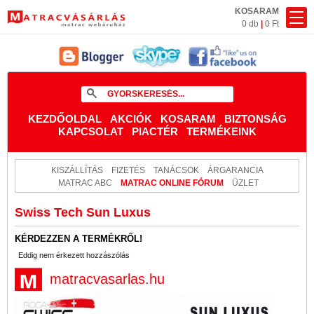
KOSARAM
0 db
|
0 Ft
KEZDŐOLDAL
AKCIÓK
KOSARAM
BIZTONSÁG
KAPCSOLAT
PIACTÉR
TERMÉKEINK
KISZÁLLÍTÁS
FIZETÉS
TANÁCSOK
ÁRGARANCIA
MATRAC ABC
MATRAC ONLINE FÓRUM
ÜZLET
Swiss Tech Sun Luxus
KÉRDEZZEN A TERMÉKRŐL!
Eddig nem érkezett hozzászólás
matracvasarlas.hu