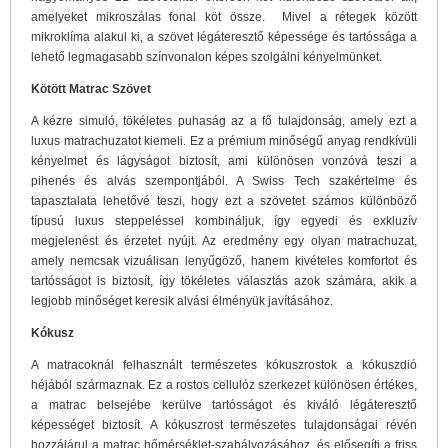
amelyeket mikroszálas fonal köt össze. Mivel a rétegek között
mikroklíma alakul ki, a szövet légáteresztő képessége és tartóssága a
lehető legmagasabb színvonalon képes szolgálni kényelmünket.
Kötött Matrac Szövet
A kézre simuló, tökéletes puhaság az a fő tulajdonság, amely ezt a
luxus matrachuzatot kiemeli. Ez a prémium minőségű anyag rendkívüli
kényelmet és lágyságot biztosít, ami különösen vonzóvá teszi a
pihenés és alvás szempontjából. A Swiss Tech szakértelme és
tapasztalata lehetővé teszi, hogy ezt a szövetet számos különböző
típusú luxus steppeléssel kombináljuk, így egyedi és exkluzív
megjelenést és érzetet nyújt. Az eredmény egy olyan matrachuzat,
amely nemcsak vizuálisan lenyűgöző, hanem kivételes komfortot és
tartósságot is biztosít, így tökéletes választás azok számára, akik a
legjobb minőséget keresik alvási élményük javításához.
Kókusz
A matracoknál felhasznált természetes kókuszrostok a kókuszdió
héjából származnak. Ez a rostos cellulóz szerkezet különösen értékes,
a matrac belsejébe kerülve tartósságot és kiváló légáteresztő
képességet biztosít. A kókuszrost természetes tulajdonságai révén
hozzájárul a matrac hőmérséklet-szabályozásához, és elősegíti a friss