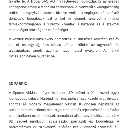
fektette le. A Roga SAS AG matractervezői dolgozták ki az eredeti
koncepciót, amely a technikai és mechanikai vonzerőt a kidolgozottság
erőteljes megnyilvánulásával ötvözte. Amikor a végleges márkanévről
döntöttek, beépítették azt a két fő elemet, amelyet a márka
termékportfóliójában is tükrözni kívántak: a hazához és a szakmai
technológiai örökséghez való hűséget.
A kezdeti kapszulakollekció nemzetközi elismerését követően két év
telt el, és egy új, friss stílusú márka született az ágynemű- és
alvásiparban, amely azonnal nagy hatást gyakorolt. A márkát
SwissTech néven mutatták be.
3D FABRIC
A Spacer AirMesh néven is ismert 3D szövet a 21. század egyik
legnagyobb újítása. Háromdimenziós méhsejt szerkezete miatt divatos,
sportos és modern megjelenést biztosít. Különösen népszerű az
autóiparban és számos más high-tech termék fejlesztéseként, például
sportcipőkben és járműülések párnáiban alkalmazzák előszeretettel. A
3D szövet rendkívül légáteresztő, párnázott és többrétegű. A
hagyományos 2D szövetektől eltérően két különböző szövetből áll,