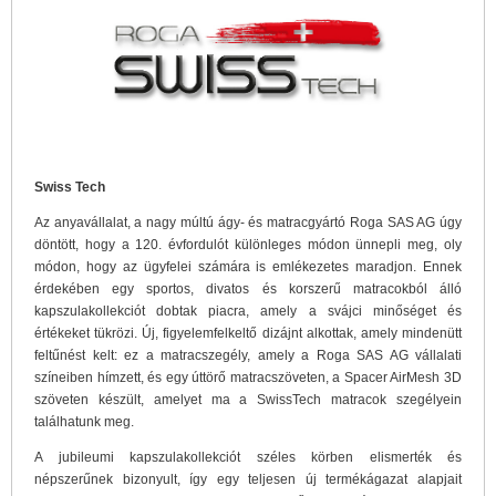
Swiss Tech
Az anyavállalat, a nagy múltú ágy- és matracgyártó Roga SAS AG úgy
döntött, hogy a 120. évfordulót különleges módon ünnepli meg, oly
módon, hogy az ügyfelei számára is emlékezetes maradjon. Ennek
érdekében egy sportos, divatos és korszerű matracokból álló
kapszulakollekciót dobtak piacra, amely a svájci minőséget és
értékeket tükrözi. Új, figyelemfelkeltő dizájnt alkottak, amely mindenütt
feltűnést kelt: ez a matracszegély, amely a Roga SAS AG vállalati
színeiben hímzett, és egy úttörő matracszöveten, a Spacer AirMesh 3D
szöveten készült, amelyet ma a SwissTech matracok szegélyein
találhatunk meg.
A jubileumi kapszulakollekciót széles körben elismerték és
népszerűnek bizonyult, így egy teljesen új termékágazat alapjait