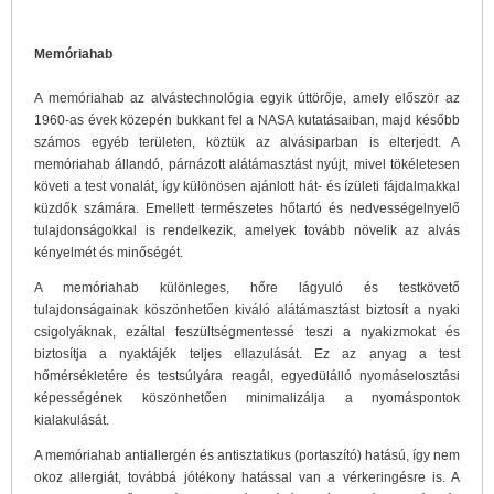
Memóriahab
A memóriahab az alvástechnológia egyik úttörője, amely először az
1960-as évek közepén bukkant fel a NASA kutatásaiban, majd később
számos egyéb területen, köztük az alvásiparban is elterjedt. A
memóriahab állandó, párnázott alátámasztást nyújt, mivel tökéletesen
követi a test vonalát, így különösen ajánlott hát- és ízületi fájdalmakkal
küzdők számára. Emellett természetes hőtartó és nedvességelnyelő
tulajdonságokkal is rendelkezik, amelyek tovább növelik az alvás
kényelmét és minőségét.
A memóriahab különleges, hőre lágyuló és testkövető
tulajdonságainak köszönhetően kiváló alátámasztást biztosít a nyaki
csigolyáknak, ezáltal feszültségmentessé teszi a nyakizmokat és
biztosítja a nyaktájék teljes ellazulását. Ez az anyag a test
hőmérsékletére és testsúlyára reagál, egyedülálló nyomáselosztási
képességének köszönhetően minimalizálja a nyomáspontok
kialakulását.
A memóriahab antiallergén és antisztatikus (portaszító) hatású, így nem
okoz allergiát, továbbá jótékony hatással van a vérkeringésre is. A