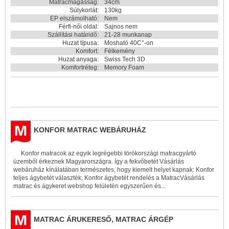
Matracmagasság:
34cm
Súlykorlát:
130kg
EP elszámolható:
Nem
Férfi-női oldal:
Sajnos nem
Szállítási határidő:
21-28 munkanap
Huzat típusa:
Mosható 40C°-on
Komfort:
Félkemény
Huzat anyaga:
Swiss Tech 3D
Komfortréteg:
Memory Foam
KONFOR MATRAC WEBÁRUHÁZ
Konfor matracok az egyik legrégebbi törökországi matracgyártó
üzemből érkeznek Magyarországra. így a fekvőbetét Vásárlás
webáruház kínálatában természetes, hogy kiemelt helyet kapnak: Konfor
teljes ágybetét választék, Konfor ágybetét rendelés a MatracVásárlás
matrac és ágykeret webshop felületén egyszerűen és...
MATRAC ÁRUKERESŐ, MATRAC ÁRGÉP