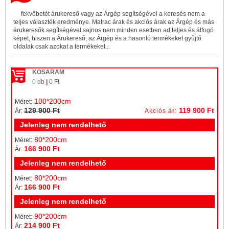
fekvőbetét árukereső vagy az Árgép segítségével a keresés nem a
teljes választék eredménye. Matrac árak és akciós árak az Árgép és más
árukeresők segítségével sajnos nem minden esetben ad teljes és átfogó
képet, hiszen a Árukereső, az Árgép és a hasonló termékeket gyűjtő
oldalak csak azokat a termékeket...
KOSARAM
0 db
|
0 Ft
100*200cm
Méret:
129 900 Ft
119 900 Ft
Ár:
Akciós ár:
Jelenleg nem rendelhető
80*200cm
Méret:
166 900 Ft
Ár:
Jelenleg nem rendelhető
80*200cm
Méret:
166 900 Ft
Ár:
Jelenleg nem rendelhető
90*200cm
Méret:
214 900 Ft
Ár: