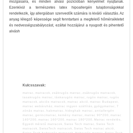
mozgásaira, és minden alvási pozícióban kényelmet nyújtanak.
Ezenkívül a természetes latex hipoallergén tulajdonságokkal
rendelkezik, így allergiában szenvedők számára is kiváló választás. Az
anyag lélegző képessége segít fenntartani a megfelelő hőmérsékletet
és nedvességszabályozást, ezáltal hozzájárul a nyugodt és pihentető
alvásh
Kulcsszavak:
matrac
,
matracok
,
zsákrugós matrac
,
zsákrugós matracok
,
tasakrugós matrac
,
táskarugós matrac
,
rugós matrac
,
rugós
matracok
,
akciós matracok
,
matrac akció
,
matrac Budapest
,
matrac webáruház
,
matrac ingyen szállítás
,
gyógymatrac
,
7
zónás matrac
,
habmatrac
,
hideghab matrac
,
antiallergén
matrac
,
gerincmatrac
,
kemény matrac
,
matrac 90*200
,
matrac
140*200
,
matrac 160*200
,
matrac 180*200
,
Matrac rendelés
,
Egyedi méretű matracok
,
Swiss Tech matrac
,
Swiss Tech
matracok
,
SwissTech matracok
,
Swiss Tech matrac akció
,
Swiss Tech habrugós matracok
,
Habrugós matrac
,
Swiss Tech