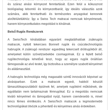
és száraz alvási környezet fenntartását. Ezen felül a kókuszrost
biológiailag lebomló és környezetbarát, így ideális választás azok
számára, akik fenntartható és természetes anyagokat keresnek
alvófelületükhöz. Így a Swiss Tech matracai nemcsak kényelmesek,
hanem környezettudatos megoldást is kínálnak.
Belső Rugós Rendszerek
A SwissTech kínálatában egyaránt megtalálhatóak zsákrugós
matracok, nyitott tekercses Bonnell rugók és csúcstechnológiás
habrugók. A zsákrugó rendszer egyedileg tekercselt drótrugókból áll,
amelyeket külön szövetzsebekbe csomagolnak. Ez a fejlett belső
rugótechnológia lehetővé teszi, hogy az egyes rugók önállóan
támogassák az alvó testet, így biztosítva a személyre szabott kényelmet
és alátámasztást.
A habrugós technológia még magasabb szintű innovációt képvisel az
alvásiparban. Ezek a matracok egyedi, habból készült
támasztókapszulákból épülnek fel, amelyek rugóként működnek, de
egyáltalán nem tartalmaznak fémrugókat. Ez a megoldás nemcsak
kiváló kényelmet és támogatást nyújt, hanem csendesebb is, mivel
nincs fémes érintkezés. A SwissTech matracok a legmodernebb
technológiákat ötvözik a pihentető és kényelmes alvás érdekében.