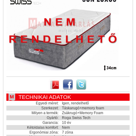
TECHNIKAI ADATOK
Egyedi méret:
Igen, rendelhető
Szerkezet:
Táskarugó+memory foam
Milyen a termék:
Zsákrugó+Memory Foam
Gyártó:
Roga Swiss Tech
Garancia:
10 év
Kétoldalas komfort:
Nem
Ergonómiai zóna:
7 zóna