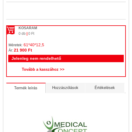
KOSARAM
0 db
|
0 Ft
61*40*12,5
Méretek:
21 900 Ft
Ár:
Jelenleg nem rendelhető
Hozzászólások
Értékelések
Termék leírás