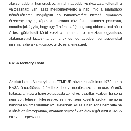
alacsonyabb a hőmérséklet, annál nagyobb viszkozitása (ellenáll a
változásnak) van, azaz megkeményedik a hab, míg a magasabb
hőmérsékleten meglágyul és formakövetést biztosít. Nyomásra
érzékeny anyag, képes a testvonal követésre milliméter pontosan,
mondhatjuk úgy is, hogy egy "öntőminta" (a segítség ebben a test hője)
A test görbületeit körül veszi a memoriahab miközben egyenletes
alátámasztást biztosít a gerincnek és legnagyobb nyomáspontokat
minimalizálja a váll-, csípő-, térd-, és a fejrésznél.
NASA Memory Foam
Az első ismert Memory habot TEMPUR néven hozták létre 1972-ben a
NASA űrrepülőgép üléseihez, hogy megfékezze a magas G-erők
hatását, amit az űrhajósok tapasztaltak fel és leszállás közben. Ez soha
nem volt teljesen kifejlesztve, és meg sem közelíti azokat memória
habokat amit ma találunk az üzletekben, és ez a hab soha nem tette be
a lábát az űrprogramba, azonban folytatják az örökségét amit a NASA
elkezdett fejleszteni.