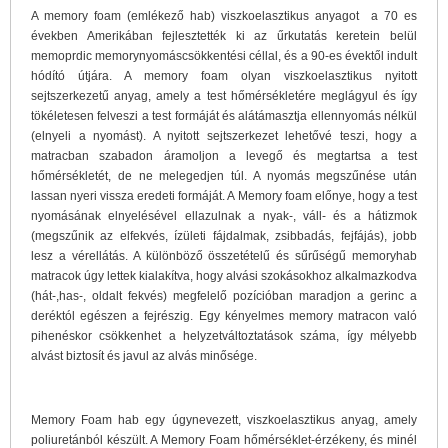
A memory foam (emlékező hab) viszkoelasztikus anyagot a 70 es
években Amerikában fejlesztették ki az űrkutatás keretein belül
memoprdic memorynyomáscsökkentési céllal, és a 90-es évektől indult
hódító útjára. A memory foam olyan viszkoelasztikus nyitott
sejtszerkezetű anyag, amely a test hőmérsékletére meglágyul és így
tökéletesen felveszi a test formáját és alátámasztja ellennyomás nélkül
(elnyeli a nyomást). A nyitott sejtszerkezet lehetővé teszi, hogy a
matracban szabadon áramoljon a levegő és megtartsa a test
hőmérsékletét, de ne melegedjen túl. A nyomás megszűnése után
lassan nyeri vissza eredeti formáját. A Memory foam előnye, hogy a test
nyomásának elnyelésével ellazulnak a nyak-, váll- és a hátizmok
(megszűnik az elfekvés, ízületi fájdalmak, zsibbadás, fejfájás), jobb
lesz a vérellátás. A különböző összetételű és sűrűségű memoryhab
matracok úgy lettek kialakítva, hogy alvási szokásokhoz alkalmazkodva
(hát-,has-, oldalt fekvés) megfelelő pozícióban maradjon a gerinc a
deréktól egészen a fejrészig. Egy kényelmes memory matracon való
pihenéskor csökkenhet a helyzetváltoztatások száma, így mélyebb
alvást biztosít és javul az alvás minősége.
Memory Foam hab egy úgynevezett, viszkoelasztikus anyag, amely
poliuretánból készült. A Memory Foam hőmérséklet-érzékeny, és minél