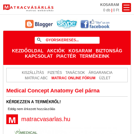
KOSARAM
0 db
|
0 Ft
KEZDŐOLDAL
AKCIÓK
KOSARAM
BIZTONSÁG
KAPCSOLAT
PIACTÉR
TERMÉKEINK
KISZÁLLÍTÁS
FIZETÉS
TANÁCSOK
ÁRGARANCIA
MATRAC ABC
MATRAC ONLINE FÓRUM
ÜZLET
Medical Concept Anatomy Gel párna
KÉRDEZZEN A TERMÉKRŐL!
Eddig nem érkezett hozzászólás
matracvasarlas.hu