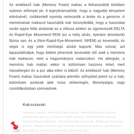
Az emlékező hab (Memory Foam) matrac a felhasználók körében
számos előnnyel jár. A legnyilvánvalóbb, hogy a nagyobb kényelem
elérésénél, csökkentett nyomás nehezedik a testre és a gerincre. A
memóriahab matracot használók már bizonyították, hogy a használat
során egyre több alvásnak az a ciklusa amikor az úgynevezett DELTA
és Rapid-Eye Movement REM (ez a mély alvás, ilyenkor álmodunk)
fázisa van, és a (Non-Rapid-Eye-Movement, NREM) az kevesebb, és
végül is egy jobb minőségű alvást kapunk. Más szóval, azt
tapasztalhatjuk, hogy többet pihenünk kevesebb idő alatt a memória
hab matracon, mint a hagyományos matarcokon. Ha allergiás, a
memória hab matrac ekkor is különösen hasznos lehet, mert
hipoallergén és a por atka ellen is kitűnő. Az emlékező hab (Memory
Foam) matrac használok számára jelentős előnyöket jelent ez a hab,
különösen azoknak akik rossz vérkeringés, fibromyalgia, vagy
csontritkulásban szenvednek.
Kulcsszavak:
memory párna
,
memoryfoam párna
,
memóriahabos párna
,
memóriás párna
,
memory foam párna
,
memóriahab párna
,
memoryfoam párnák
,
memóriahabos párnák
,
Medical Concept
,
párna
,
memori párna
,
gél párna
,
anatómiai párna
,
anatómiai
gél párna
,
medical concept anatomy gel
,