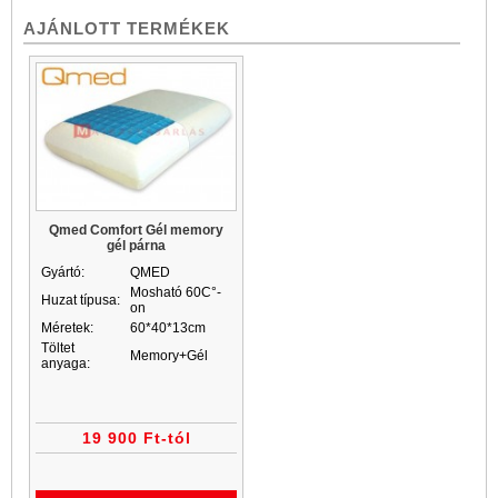
AJÁNLOTT TERMÉKEK
Qmed Comfort Gél memory
gél párna
Gyártó:
QMED
Mosható 60C°-
Huzat típusa:
on
Méretek:
60*40*13cm
Töltet
Memory+Gél
anyaga:
19 900 Ft-tól