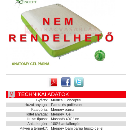
TECHNIKAI ADATOK
Gyártó:
Medical Concept®
Huzat anyaga:
Pamut és poliészter
Kategória:
Memory párna
Töltet anyaga:
Memory+Gél
Huzat típusa:
Mosható 40C°-on
Antiallergén:
100% antiallergén
Milyen a termék?:
Memory foam párna hűsítő géllel