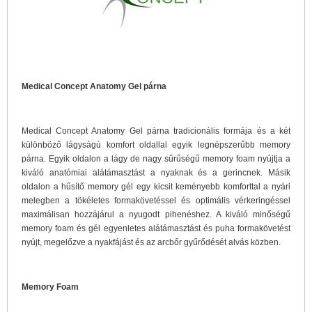
Medical Concept Anatomy Gel párna
Medical Concept Anatomy Gel párna tradicionális formája és a két
különböző lágyságú komfort oldallal egyik legnépszerűbb memory
párna. Egyik oldalon a lágy de nagy sűrűségű memory foam nyújtja a
kiváló anatómiai alátámasztást a nyaknak és a gerincnek. Másik
oldalon a hűsítő memory gél egy kicsit keményebb komforttal a nyári
melegben a tökéletes formakövetéssel és optimális vérkeringéssel
maximálisan hozzájárul a nyugodt pihenéshez. A kiváló minőségű
memory foam és gél egyenletes alátámasztást és puha formakövetést
nyújt, megelőzve a nyakfájást és az arcbőr gyűrődését alvás közben.
Memory Foam