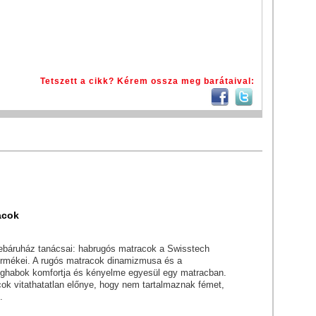
Tetszett a cikk? Kérem ossza meg barátaival:
acok
ebáruház tanácsai: habrugós matracok a Swisstech
ermékei. A rugós matracok dinamizmusa és a
ghabok komfortja és kényelme egyesül egy matracban.
ok vitathatatlan előnye, hogy nem tartalmaznak fémet,
.