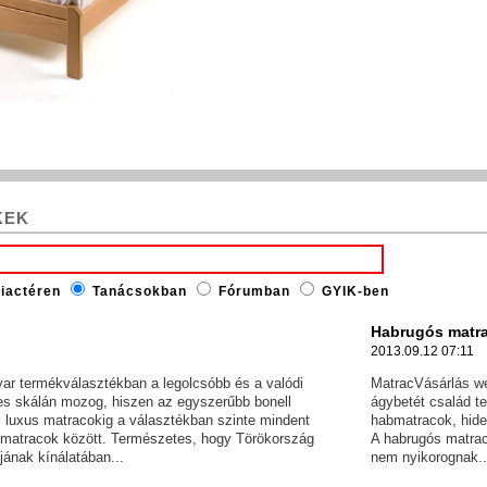
KEK
iactéren
Tanácsokban
Fórumban
GYIK-ben
Habrugós matr
2013.09.12 07:11
ar termékválasztékban a legolcsóbb és a valódi
MatracVásárlás w
les skálán mozog, hiszen az egyszerűbb bonell
ágybetét család t
 luxus matracokig a választékban szinte mindent
habmatracok, hide
s matracok között. Természetes, hogy Törökország
A habrugós matrac
ának kínálatában...
nem nyikorognak..