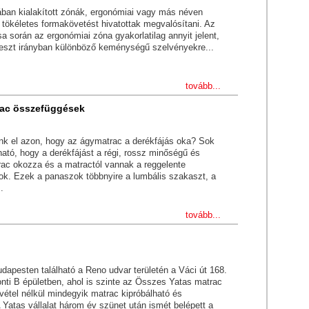
ban kialakított zónák, ergonómiai vagy más néven
 tökéletes formakövetést hivatottak megvalósítani. Az
sa során az ergonómiai zóna gyakorlatilag annyit jelent,
eszt irányban különböző keménységű szelvényekre...
tovább...
rac összefüggések
nk el azon, hogy az ágymatrac a derékfájás oka? Sok
ató, hogy a derékfájást a régi, rossz minőségű és
rac okozza és a matractól vannak a reggelente
ok. Ezek a panaszok többnyire a lumbális szakaszt, a
.
tovább...
dapesten található a Reno udvar területén a Váci út 168.
ronti B épületben, ahol is szinte az Összes Yatas matrac
kivétel nélkül mindegyik matrac kipróbálható és
Yatas vállalat három év szünet után ismét belépett a