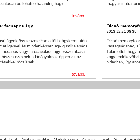
ontosan be lehetne határolni, hogy...
magyar matracpiac
tovább...
e: facsapos ágy
Olcsó memoryf
2013.12.21 08:35
ású ágyak összeszerelése a többi ágykeret után
Olcsó memoryfoam
elmet igényel és mindenképpen egy gumikalapács
vastagságanak, s
y facsapos vagy fa csapolású ágy összerakása
Tekintettel, hogy
l, hiszen ezeknek a bioágyaknak éppen az az
vagy emlékezőhab-
tésekkel rögzülnek...
hideghab, így anna
tovább...
sok, fajták
Ágybetét tisztítás
Márkák, cégek
Akciós matracok
Gyártók, gyára