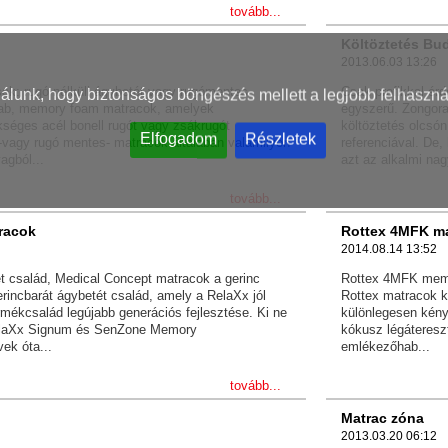
tovább...
Költöztetés Bu
2013.06.03 13:26
ok: rugó nélküli ágybetét vagy rugómentes
Csak profikkal ér
nálunk, hogy biztonságos böngészés mellett a legjobb felhaszná
ab, memory foam matracok, amelyek
egyszerű. Zongora
séges acél bonell rugót vagy zsákrugót
költöztetés olcsó
Elfogadom
Részletek
i -vagy rugó mentes- matracok általában valamilyen
referenciával. De,
agból...
azt az alkalmi nag
tovább...
racok
Rottex 4MFK m
2014.08.14 13:52
t család, Medical Concept matracok a gerinc
Rottex 4MFK memo
erincbarát ágybetét család, amely a RelaXx jól
Rottex matracok k
mékcsalád legújabb generációs fejlesztése. Ki ne
különlegesen kény
elaXx Signum és SenZone Memory
kókusz légáteres
ek óta...
emlékezőhab...
tovább...
Matrac zóna
2013.03.20 06:12