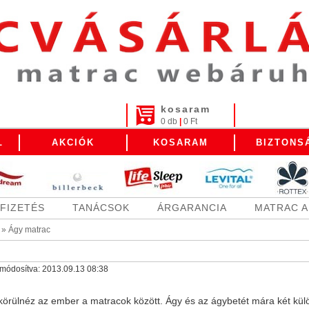
kosaram
0 db
|
0 Ft
L
AKCIÓK
KOSARAM
BIZTONS
FIZETÉS
TANÁCSOK
ÁRGARANCIA
MATRAC 
»
Ágy matrac
a módosítva:
2013.09.13 08:38
t körülnéz az ember a matracok között. Ágy és az ágybetét mára két kü