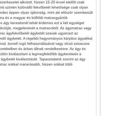
rkezetet alkotott, hiszen 15-20 évvel etelőtt csak
rinti szintén különálló fekvőbetét lehetősége csak olyan
ndez éppen olyan újdonság, mint aki először szembesült
úra és a magyar és külföldi matracgyártók
 és ágy keresésnél tehát érdemes ezt a két egységet
nkcióját, megjelenését a matracoktól. Az ágymatrac vagy
rac ágyfekvőbetét ágybetét szavak ugyanazt az
lendő ágybetét. A régebbi hagyományos kárpitos ágyakkal,
l, bonell rugó felhasználásával vagy olcsó szivacsos
etételben és árban állnak rendelkezésre. Az ágy és
külön kiválasztani a legmegfelelőbb ágykereteés a
gybetét kiválasztását. Tapasztalatok szerint az ágy
atrac sokkal macerásabb, hiszen sokkat több