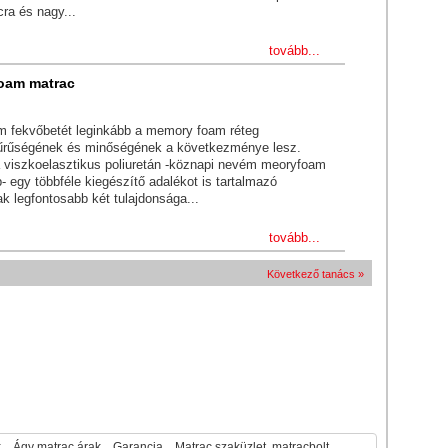
ra és nagy...
tovább...
oam matrac
 fekvőbetét leginkább a memory foam réteg
űrűségének és minőségének a következménye lesz.
 a viszkoelasztikus poliuretán -köznapi nevém meoryfoam
 egy többféle kiegészítő adalékot is tartalmazó
k legfontosabb két tulajdonsága...
tovább...
Következő tanács »
k
Ágy matrac árak
Garancia
Matrac szaküzlet, matracbolt