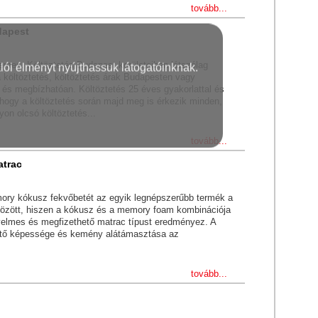
tovább...
dapest
demes. Költöztetés Budapest kerületeiben látszólag
lói élményt nyújthassuk látogatóinknak.
 költöztetés, költöztetés árak Budapesten vagy
n és megbízhatóan. Költöztetés 25 éves gyakorlattal és
 hogy a költöztetés során majd meg is érkezik minden,
yon olcsó költöztetés...
tovább...
atrac
ry kókusz fekvőbetét az egyik legnépszerűbb termék a
özött, hiszen a kókusz és a memory foam kombinációja
elmes és megfizethető matrac típust eredményez. A
ztő képessége és kemény alátámasztása az
tovább...