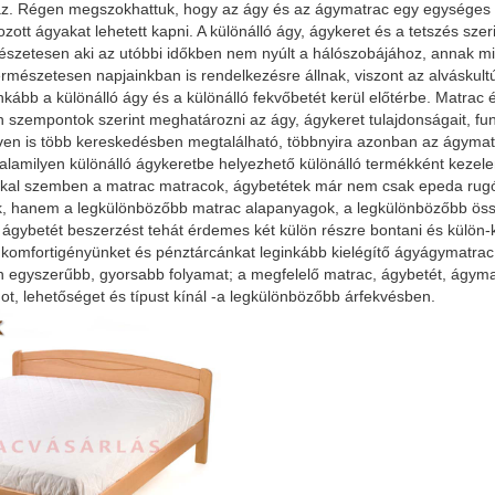
. Régen megszokhattuk, hogy az ágy és az ágymatrac egy egységes sze
ozott ágyakat lehetett kapni. A különálló ágy, ágykeret és a tetszés sze
észetesen aki az utóbbi időkben nem nyúlt a hálószobájához, annak mi
ermészetesen napjainkban is rendelkezésre állnak, viszont az alváskult
kább a különálló ágy és a különálló fekvőbetét kerül előtérbe. Matrac
n szempontok szerint meghatározni az ágy, ágykeret tulajdonságait, fu
en is több kereskedésben megtalálható, többnyira azonban az ágymat
valamilyen különálló ágykeretbe helyezhető különálló termékként keze
al szemben a matrac matracok, ágybetétek már nem csak epeda rugóva
k, hanem a legkülönbözőbb matrac alapanyagok, a legkülönbözőbb össz
ágybetét beszerzést tehát érdemes két külön részre bontani és külön-
komfortigényünket és pénztárcánkat leginkább kielégítő ágyágymatrac á
n egyszerűbb, gyorsabb folyamat; a megfelelő matrac, ágybetét, ágym
t, lehetőséget és típust kínál -a legkülönbözőbb árfekvésben.