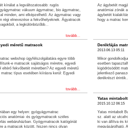
 kínálat a legváltozatosabb: rugós
Az ágybetét magjá
gyágymatrac vákuum ágymatrac, bio ágymatrac,
anatómiai zónák a
al minden, ami elképzelhető. Az ágymatrac vagy
ágybetét kialakítá
an régi elnevezése a fekvőhelyeknek. Ágyatracok
hogy a matrac ker
agokból, a legkülönbözőbb...
tovább...
gyedi méretű matracok
Derékfájás mat
2013.06.13 05:11
matrac webshop ügyfélszolgálatára egyre több
Mikor gondolkodju
llítunk-e matracok sajátságos méretre, egyedi
esetben tapasztalh
l eltérő fekvőbetét méretben? Az egyedi méretű
kigödrösödött mat
matrac típus esetében kiírásra kerül: Egyedi
jelentkező panasz
derékrészt érintik..
tovább...
Yatas mintabolt
2015.10.12 06:15
riában egy helyen: gyógyágymatrac
Yatas mintabolt Bu
ciós anatómiai- és gyógymatracok széles
sz. alatt az utcaf
rlás webáruházban. Gyógymatracok katógóriát
ki van állítva és 
e a matracok között, hiszen nincs olyan
megvásárolható. A 