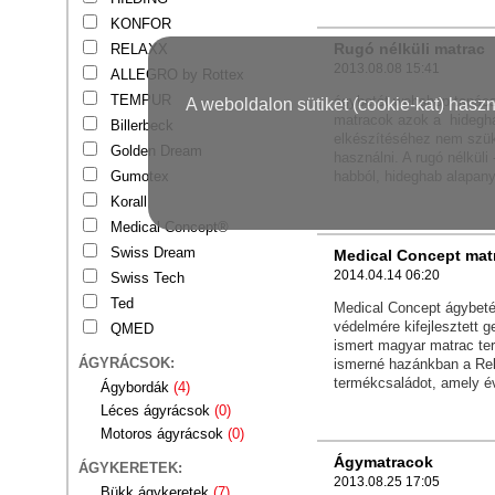
KONFOR
Rugó nélküli matrac
RELAXX
2013.08.08 15:41
ALLEGRO by Rottex
TEMPUR
ágybetét webshop tanács
A weboldalon sütiket (cookie-kat) hasz
matracok azok a hidegh
Billerbeck
elkészítéséhez nem szük
Golden Dream
használni. A rugó nélkül
Gumotex
habból, hideghab alapany
Korall
Medical Concept®
Swiss Dream
Medical Concept mat
2014.04.14 06:20
Swiss Tech
Ted
Medical Concept ágybeté
védelmére kifejlesztett g
QMED
ismert magyar matrac ter
ÁGYRÁCSOK:
ismerné hazánkban a R
termékcsaládot, amely év
Ágybordák
(4)
Léces ágyrácsok
(0)
Motoros ágyrácsok
(0)
Ágymatracok
ÁGYKERETEK:
2013.08.25 17:05
Bükk ágykeretek
(7)