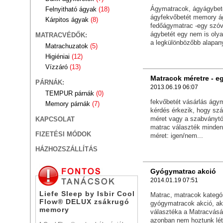
Ágymatracok, ágyágybetét
Felnyitható ágyak
(18)
ágyfekvőbetét memory á
Kárpitos ágyak
(8)
fedőágymatrac -egy szóv
ágybetét egy nem is oly
MATRACVÉDŐK:
a legkülönbözőbb alapany
Matrachuzatok
(5)
Higiéniai
(12)
Vízzáró
(13)
Matracok méretre - e
PÁRNÁK:
2013.06.19 06:07
TEMPUR párnák
(0)
fekvőbetét vásárlás ágy
Memory párnák
(7)
kérdés érkezik, hogy szá
méret vagy a szabványtó
KAPCSOLAT
matrac választék minden 
FIZETÉSI MÓDOK
méret: igen/nem...
HÁZHOZSZÁLLÍTÁS
Gyógymatrac akció
2014.01.19 07:51
Liefe Sleep by Isbir Cool
Matrac, matracok kategó
Flow® DELUX zsákrugó
gyógymatracok akció, ak
memory
választéka a Matracvásá
azonban nem hoztunk létr