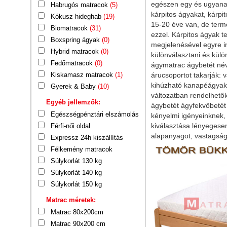
egészen egy és ugyanaz
Habrugós matracok
(5)
kárpitos ágyakat, kárpit
Kókusz hideghab
(19)
15-20 éve van, de term
Biomatracok
(31)
ezzel. Kárpitos ágyak t
Boxspring ágyak
(0)
megjelenésével egyre in
Hybrid matracok
(0)
különválasztani és külö
Fedőmatracok
(0)
ágymatrac ágybetét név
Kiskamasz matracok
(1)
árucsoportot takarják: 
kihúzható kanapéágyakk
Gyerek & Baby
(10)
változatban rendelhető
Egyéb jellemzők:
ágybetét ágyfekvőbetét 
Egészségpénztári elszámolás
kényelmi igényeinknek, 
kiválasztása lényegese
Férfi-női oldal
alapanyagot, vastagságo
Expressz 24h kiszállítás
Félkemény matracok
Súlykorlát 130 kg
Súlykorlát 140 kg
Súlykorlát 150 kg
Matrac méretek:
Matrac 80x200cm
Matrac 90x200 cm