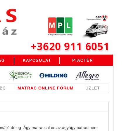
ÁG
KAPCSOLAT
PIACTÉR
ABC
MATRAC ONLINE FÓRUM
ÜZLET
lönálló dolog. Ágy matraccal és az ágyágymatrac nem