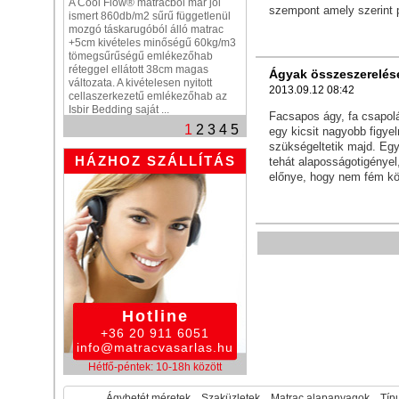
A Cool Flow® matracból már jól
szempont amely szerint p
ismert 860db/m2 sűrű függetlenül
mozgó táskarugóból álló matrac
+5cm kivételes minőségű 60kg/m3
tömegsűrűségű emlékezőhab
réteggel ellátott 38cm magas
Ágyak összeszerelés
változata. A kivételesen nyitott
2013.09.12 08:42
cellaszerkezetű emlékezőhab az
Isbir Bedding saját ...
Facsapos ágy, fa csapol
1
2
3
4
5
egy kicsit nagyobb figy
szükségeltetik majd. Eg
HÁZHOZ SZÁLLÍTÁS
tehát alaposságotigénye
előnye, hogy nem fém kö
Hotline
+36 20 911 6051
info@matracvasarlas.hu
Hétfő-péntek: 10-18h között
Ágybetét méretek
Szaküzletek
Matrac alapanyagok
Típu