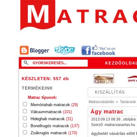
KEZDŐOLDA
KÉSZLETEN: 557
db
TERMÉKEINK
KISZÁLLÍTÁS
Matrac típusok:
Matracvásárlás
»
Tanácsok
Memóriahab matracok
(29)
Ágy matrac
Vákuummatracok
(101)
Hideghab matracok
(31)
2013.09.13 08:38
, utoljár
Szerző:
matracvasarlas.hu
Bonellrugós matracok
(137)
Zsákrugós matracok
(170)
ágybetét vásárlás előt