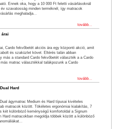
ható. Ennek oka, hogy a 10 000 Ft feletti vásárlásoknál
y év szavatosság minden terméknél, így matracok
vásárlás meghaladja...
tovább...
 árai
ai, Cardo fekvőbetét akciós ára egy központi akció, amit
abolt és szaküzlet követ. Eltérés talán abban
gy más a standard Cardo fekvőbetét választék a a Cardo
és más matrac választékkal talákpozunk a Cardo
tovább...
Dual Hard
ual ágymatrac Medium és Hard típusai kivételes
ab matracok között. Tökéletes ergonómiai kialakítás, 7
és két különböző keménységű komfortoldal a Signum
 Hard matracokban megoldja többek között a különböző
anomáliákat...