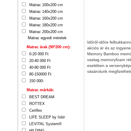
Matrac 100x200 cm
Matrac 140x200 cm
Matrac 160x200 cm
Matrac 180x200 cm
Matrac 200x200 cm
Matrac egyedi méretek
Időről-időre felbukkann
Matrac árak (90*200 cm):
akciós ár és az ingyen
Memory Bamboo memóriah
0-20 000 Ft
vastag memoryfoam réte
20-40 000 Ft
esetében a versenykép
40-80 000 Ft
vásárolunk megfizethet
80-150000 Ft
150 000-
Matrac márkák:
BEST DREAM
ROTTEX
Ceriflex
LIFE SLEEP by Isbir
LEVITAL System®
HILDING