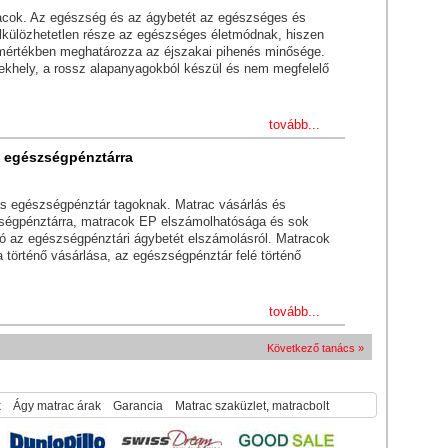
cok. Az egészség és az ágybetét az egészséges és
élkülözhetetlen része az egészséges életmódnak, hiszen
mértékben meghatározza az éjszakai pihenés minősége.
ekhely, a rossz alapanyagokból készül és nem megfelelő
tovább...
s egészségpénztárra
ás egészségpénztár tagoknak. Matrac vásárlás és
ségpénztárra, matracok EP elszámolhatósága és sok
ó az egészségpénztári ágybetét elszámolásról. Matracok
 történő vásárlása, az egészségpénztár felé történő
tovább...
Következő tanács »
k
Ágy matrac árak
Garancia
Matrac szaküzlet, matracbolt