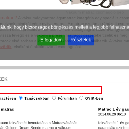
Vákuum matrac csomagoló gép
mmatrac?
A vákuumágymatrac ágymatrac kategória egy speciális csomag
melynek mindkét vége nyitva marad. A matrac ezután a ráhúzott csomagol
nálunk, hogy biztonságos böngészés mellett a legjobb felhaszná
ssan összepréselik a matracot 3-4cm vastagságra, kiszorítva így a leve
issza levegő és a vékonyra préselt matracot összetekercselik és még 
Elfogadom
Részletek
acok első sorban a kedvezőbb árkategóriákban találhatók. A vákuu
űződik,
elsőként ő alkalmazta a csomagolást
KEK
iactéren
Tanácsokban
Fórumban
GYIK-ben
 matrac
Matrac 1 év gar
2014.06.29 06:10
uum fekvőbetét bemutatása a Matracvásárlás
fekvőbetét 1 év g
alán Golden Dream Sendo matrac a vákuum
garanciája szinte 