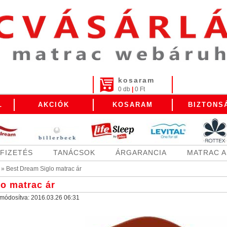
kosaram
0 db
|
0 Ft
L
AKCIÓK
KOSARAM
BIZTONS
FIZETÉS
TANÁCSOK
ÁRGARANCIA
MATRAC 
»
Best Dream Siglo matrac ár
o matrac ár
a módosítva:
2016.03.26 06:31