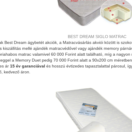
BEST DREAM SIGLO MATRAC
ak Best Dream ágybetét akciók, a Matracvásárlás akviói között is szoko
es kiszállítás mellé ajándék matracvédővel vagy ajándék memory párná
abos matrac valamivel 60 000 Forint alatt található, míg a nagyon 
ggel a Memory Duet pedig 70 000 Forint alatt a 90x200 cm méretben s
es ár
15 év garanciával
és hosszú évtizedes tapasztalattal párosul, 
ő, kedvező áron.