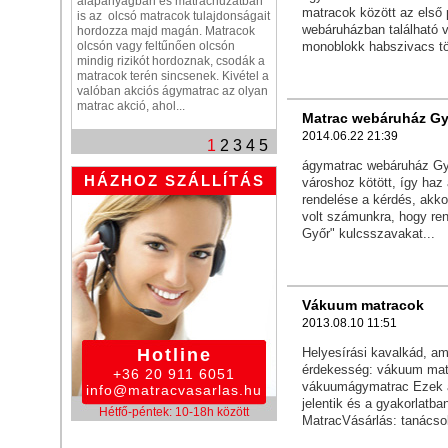
alapanyagban és matrachuzatban
matracok között az első 
is az olcsó matracok tulajdonságait
webáruházban található v
hordozza majd magán. Matracok
olcsón vagy feltűnően olcsón
monoblokk habszivacs tö
mindig rizikót hordoznak, csodák a
matracok terén sincsenek. Kivétel a
valóban akciós ágymatrac az olyan
matrac akció, ahol...
Matrac webáruház Gy
2014.06.22 21:39
1
2
3
4
5
ágymatrac webáruház Gy
HÁZHOZ SZÁLLÍTÁS
városhoz kötött, így haz
rendelése a kérdés, akkor
volt számunkra, hogy re
Győr" kulcsszavakat...
Vákuum matracok
2013.08.10 11:51
Hotline
Helyesírási kavalkád, am
érdekesség: vákuum mat
+36 20 911 6051
vákuumágymatrac Ezek a 
info@matracvasarlas.hu
jelentik és a gyakorlatb
Hétfő-péntek: 10-18h között
MatracVásárlás: tanácso