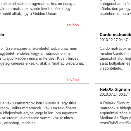
profilozott vákuum ágymatrac hiszen eddig a
kategóriában talál
ákuum matracok szinte kivétel nélkül egy
kötelezően jár eg
mbből álltak, így a Golden Dream...
esetében is, ha a 
tovább...
őr
Cardo matracok
2013.12.17 04:47
őr. Szerencsére a fekvőbetét webáruház nem
Cardo matracok ár
 ágybetét rendelés vagy a matracok online
minden Cardo mint
 tulajdonképpen nincs is kérdés. Kicsit furcsa
tapasztalható, ho
ngeteg keresés érkezik, akik a "matrac webáruház
saját boltjaiban 
viszonteladó...
tovább...
RelaXx Signum 
2013.07.14 06:17
i a vákuummatracok körül kialakult, egy ritka
A RelaXx Signum D
racok, vákuummatracok, vákuum fekvőbetét
matracok a hidegh
kifejezések egybe vagy külön írva ugyanazt
ergonómiai zóna 
an az eredeti jelentéshez semmi közük nincs.
Medium és Signum
k, webshop, rendelés...
testsúlyból eredő 