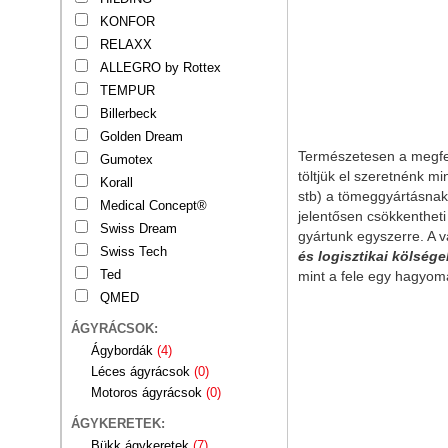
KONFOR
RELAXX
ALLEGRO by Rottex
TEMPUR
Billerbeck
Golden Dream
Természetesen a megfel
Gumotex
töltjük el szeretnénk 
Korall
stb) a tömeggyártásnak
Medical Concept®
jelentősen csökkentheti
Swiss Dream
gyártunk egyszerre. A 
Swiss Tech
és logisztikai kölsége
Ted
mint a fele egy hagyo
QMED
ÁGYRÁCSOK:
Ágybordák
(4)
Léces ágyrácsok
(0)
Motoros ágyrácsok
(0)
ÁGYKERETEK:
Bükk ágykeretek
(7)