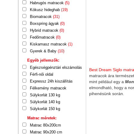
Habrugós matracok
(5)
Kókusz hideghab
(19)
Biomatracok
(31)
Boxspring ágyak
(0)
Hybrid matracok
(0)
Fedőmatracok
(0)
Kiskamasz matracok
(1)
Gyerek & Baby
(10)
Egyéb jellemzők:
Egészségpénztári elszámolás
Best Dream Siglo matra
Férfi-női oldal
matracok ára természet
Expressz 24h kiszállítás
mint például egy a
Mon
elmondható, hogy a nor
Félkemény matracok
pihenésünk során.
Súlykorlát 130 kg
Súlykorlát 140 kg
Súlykorlát 150 kg
Matrac méretek:
Matrac 80x200cm
Matrac 90x200 cm