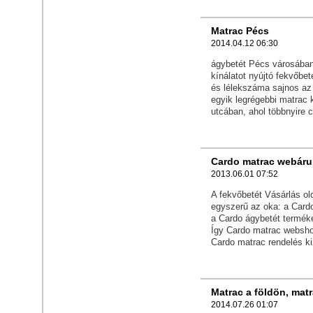
Matrac Pécs
2014.04.12 06:30
ágybetét Pécs városában
kínálatot nyújtó fekvőbe
és lélekszáma sajnos az
egyik legrégebbi matrac
utcában, ahol többnyire 
Cardo matrac webáru
2013.06.01 07:52
A fekvőbetét Vásárlás ol
egyszerű az oka: a Card
a Cardo ágybetét termék
Így Cardo matrac websho
Cardo matrac rendelés ki
Matrac a földön, matr
2014.07.26 01:07