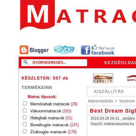
KEZDŐOLDA
KÉSZLETEN: 557
db
TERMÉKEINK
KISZÁLLÍTÁS
Matrac típusok:
Matracvásárlás
»
Tanácsok
Memóriahab matracok
(29)
Best Dream Sigl
Vákuummatracok
(101)
Hideghab matracok
(31)
2016.03.26 06:31
, utoljár
Szerző:
matracvasarlas.hu
Bonellrugós matracok
(137)
Zsákrugós matracok
(170)