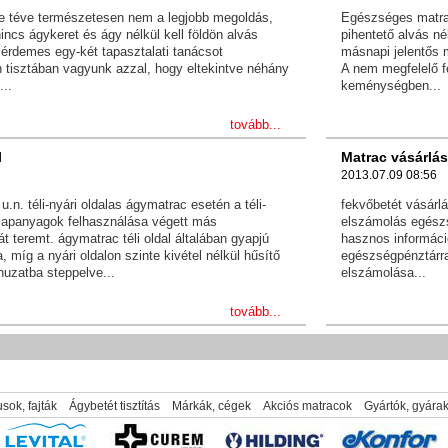
re téve természetesen nem a legjobb megoldás,
Egészséges matra
incs ágykeret és ágy nélkül kell földön alvás
pihentető alvás n
 érdemes egy-két tapasztalati tanácsot
másnapi jelentős 
 tisztában vagyunk azzal, hogy eltekintve néhány
A nem megfelelő f
...
keménységben...
tovább...
l
Matrac vásárlá
2013.07.09 08:56
u.n. téli-nyári oldalas ágymatrac esetén a téli-
fekvőbetét vásárl
alapanyagok felhasználása végett más
elszámolás egész
t teremt. ágymatrac téli oldal általában gyapjú
hasznos informáci
a, míg a nyári oldalon szinte kivétel nélkül hűsítő
egészségpénztárra
huzatba steppelve...
elszámolása...
tovább...
sok, fajták
Ágybetét tisztítás
Márkák, cégek
Akciós matracok
Gyártók, gyára