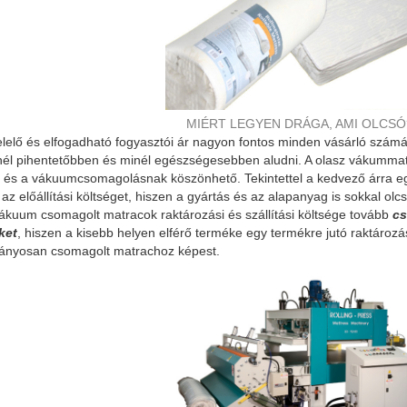
MIÉRT LEGYEN DRÁGA, AMI OLCSÓ
elő és elfogadható fogyasztói ár nagyon fontos minden vásárló szám
minél pihentetőbben és minél egészségesebben aludni. A olasz vákumma
 és a vákuumcsomagolásnak köszönhető. Tekintettel a kedvező árra eg
 az előállítási költséget, hiszen a gyártás és az alapanyag is sokkal 
vákuum csomagolt matracok raktározási és szállítási költsége tovább
cs
ket
, hiszen a kisebb helyen elférő terméke egy termékre jutó raktározá
mányosan csomagolt matrachoz képest.