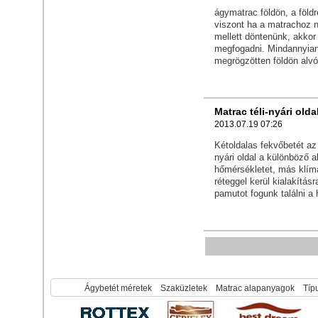
ágymatrac földön, a föld
viszont ha a matrachoz n
mellett döntenünk, akkor
megfogadni. Mindannyian
megrögzötten földön alvó
Matrac téli-nyári olda
2013.07.19 07:26
Kétoldalas fekvőbetét az 
nyári oldal a különböző 
hőmérsékletet, más klímá
réteggel kerül kialakításr
pamutot fogunk találni a 
Ágybetét méretek
Szaküzletek
Matrac alapanyagok
Típu