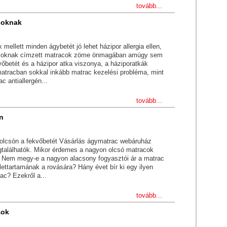
tovább...
ásoknak
 mellett minden ágybetét jó lehet házipor allergia ellen,
iásoknak címzett matracok zöme önmagában amúgy sem
kvőbetét és a házipor atka viszonya, a háziporatkák
atracban sokkal inkább matrac kezelési probléma, mint
c antiallergén...
tovább...
n
olcsón a fekvőbetét Vásárlás ágymatrac webáruház
gtalálhatók. Mikor érdemes a nagyon olcsó matracok
? Nem megy-e a nagyon alacsony fogyasztói ár a matrac
ettartamának a rovására? Hány évet bír ki egy ilyen
ac? Ezekről a...
tovább...
aok