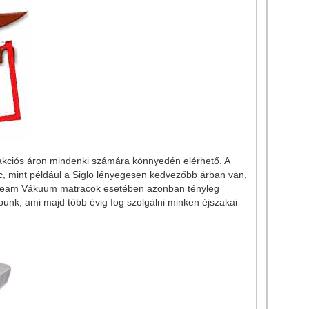
 akciós áron mindenki számára könnyedén elérhető. A
c, mint például a Siglo lényegesen kedvezőbb árban van,
 Dream Vákuum matracok esetében azonban tényleg
unk, ami majd több évig fog szolgálni minken éjszakai