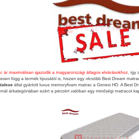
c ár maximálisan igazodik a magyarországi átlagos elvárásokhoz
, így
esen függ a termék típusától is, hiszen egy olcsóbb Best Dream matra
talese
által gyártott luxus memoryfoam matrac a Genesi HD. A Best
mál árkategóriában ezért a pénzért valóban egy minőségi matracot kap