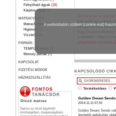
Felnyitható ágyak
(18)
Kárpitos ágyak
(8)
De mi is az a vákuu
MATRACVÉDŐK:
behúzzák egy fóliába, a
Matrachuzatok
A weboldalon sütiket (cookie-kat) hasz
(5)
többtonnás nyomással la
Higiéniai
(12)
hogy ne áramolhasson v
Vízzáró
(13)
érdekében. Vákuummatr
tulajdonos nevéhez f
PÁRNÁK:
TEMPUR párnák
(0)
Memory párnák
(7)
KAPCSOLAT
FIZETÉSI MÓDOK
KAPCSOLÓDÓ CIK
HÁZHOZSZÁLLÍTÁS
Termékekben
P
Golden Dream Sendo
Olcsó matrac
2014.11.11 07:52
Sajnos az olcsó ágybetét
Golden Dream Sendo vák
minőségében, magasságában,
ágybetét webáruház old