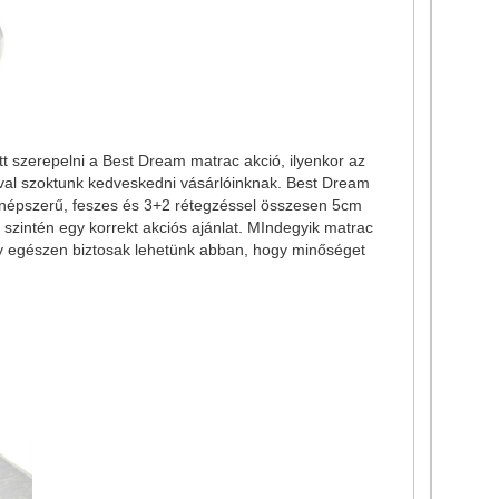
tt szerepelni a Best Dream matrac akció, ilyenkor az
val szoktunk kedveskedni vásárlóinknak. Best Dream
népszerű, feszes és 3+2 rétegzéssel összesen 5cm
zintén egy korrekt akciós ajánlat. MIndegyik matrac
így egészen biztosak lehetünk abban, hogy minőséget