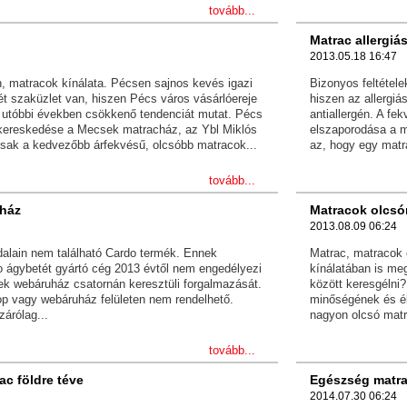
tovább...
Matrac allergi
2013.05.18 16:47
, matracok kínálata. Pécsen sajnos kevés igazi
Bizonyos feltételek
tét szaküzlet van, hiszen Pécs város vásárlóereje
hiszen az allerg
 utóbbi években csökkenő tendenciát mutat. Pécs
antiallergén. A fe
 kereskedése a Mecsek matracház, az Ybl Miklós
elszaporodása a m
csak a kedvezőbb árfekvésű, olcsóbb matracok...
az, hogy egy matra
tovább...
ház
Matracok olcsó
2013.08.09 06:24
dalain nem található Cardo termék. Ennek
Matrac, matracok 
o ágybetét gyártó cég 2013 évtől nem engedélyezi
kínálatában is me
ek webáruház csatornán keresztüli forgalmazását.
között keresgélni
p vagy webáruház felületen nem rendelhető.
minőségének és él
zárólag...
nagyon olcsó matr
tovább...
ac földre téve
Egészség matr
2014.07.30 06:24