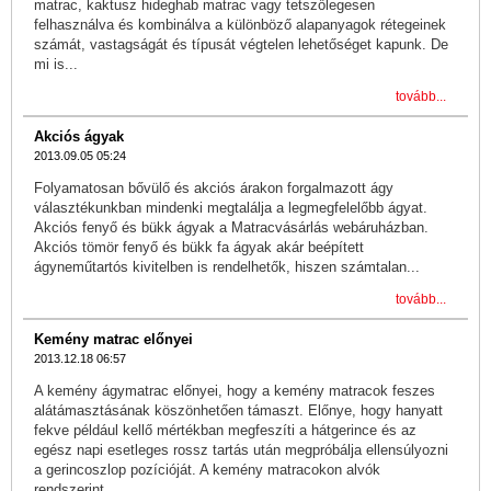
matrac, kaktusz hideghab matrac vagy tetszőlegesen
felhasználva és kombinálva a különböző alapanyagok rétegeinek
számát, vastagságát és típusát végtelen lehetőséget kapunk. De
mi is...
tovább...
Akciós ágyak
2013.09.05 05:24
Folyamatosan bővülő és akciós árakon forgalmazott ágy
választékunkban mindenki megtalálja a legmegfelelőbb ágyat.
Akciós fenyő és bükk ágyak a Matracvásárlás webáruházban.
Akciós tömör fenyő és bükk fa ágyak akár beépített
ágyneműtartós kivitelben is rendelhetők, hiszen számtalan...
tovább...
Kemény matrac előnyei
2013.12.18 06:57
A kemény ágymatrac előnyei, hogy a kemény matracok feszes
alátámasztásának köszönhetően támaszt. Előnye, hogy hanyatt
fekve például kellő mértékban megfeszíti a hátgerince és az
egész napi esetleges rossz tartás után megpróbálja ellensúlyozni
a gerincoszlop pozícióját. A kemény matracokon alvók
rendszerint...