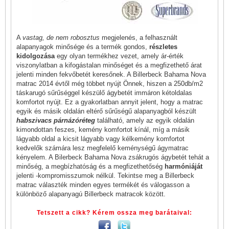
A
vastag, de nem robosztus
megjelenés, a felhasznált
alapanyagok minősége és a termék gondos,
részletes
kidolgozása
egy olyan termékhez vezet, amely ár-érték
viszonylatban a kifogástalan minőséget és a megfizethető árat
jelenti minden fekvőbetét keresőnek. A Billerbeck Bahama Nova
matrac 2014 évtől még többet nyújt Önnek, hiszen a 250db/m2
táskarugó sűrűséggel készülő ágybetét immáron kétoldalas
komfortot nyújt. Ez a gyakorlatban annyit jelent, hogy a matrac
egyik és másik oldalán eltérő sűrűségű alapanyagból készült
habszivacs párnázóréteg
található, amely az egyik oldalán
kimondottan feszes, kemény komfortot kínál, míg a másik
lágyabb oldal a kicsit lágyabb vagy kélkemény komfortot
kedvelők számára lesz megfelelő keménységű ágymatrac
kényelem. A
Bilerbeck Bahama Nova zsákrugós ágybetét
tehát a
minőség, a megbízhatóság és a megfizethetőség
harmóniáját
jelenti -kompromisszumok nélkül. Tekintse meg a Billerbeck
matrac választék minden egyes termékét és válogasson a
különböző alapanyagú Billerbeck matracok között.
Tetszett a cikk? Kérem ossza meg barátaival: