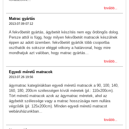
tovább...
Matrac gyártás
2013.07.09 07:12
A fekvőbetét gyártás, ágybetét készítés nem egy őrdöngős dolog.
Persze attól is függ, hogy milyen fekvőbetét matracok készülnek
éppen az adott üzemben. fekvőbetét gyártók több csoportba
oszthatók és sokszor eléggé vékony a határvonal, hogy mire
mondhatjuk azt valóban, hogy matrac gyártás...
tovább...
Egyedi méretű matracok
2013.07.26 19:56
ágymatrac kategóriákban egyedi méretű matracok a 90, 100, 140,
160, 180, 200cm szélességen kívüli méretek (pl.: 110x200cm).
Tört méretű matracok azok az ágymatrac méretek, ahol az
ágybetét szélessége vagy a matrac hosszúsága nem nullára
végződik (pl. 125x200cm). MInden egyedi méretű matracot
webáruházunkban...
tovább...