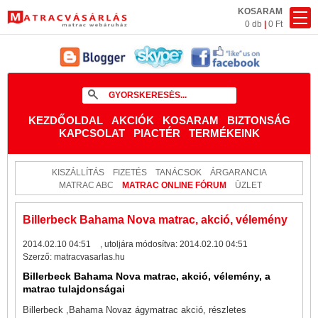
KOSARAM
0 db
|
0 Ft
KEZDŐOLDAL
AKCIÓK
KOSARAM
BIZTONSÁG
KAPCSOLAT
PIACTÉR
TERMÉKEINK
KISZÁLLÍTÁS
FIZETÉS
TANÁCSOK
ÁRGARANCIA
MATRAC ABC
MATRAC ONLINE FÓRUM
ÜZLET
Billerbeck Bahama Nova matrac, akció, vélemény
2014.02.10 04:51
, utoljára módosítva:
2014.02.10 04:51
Szerző:
matracvasarlas.hu
Billerbeck Bahama Nova matrac, akció, vélemény, a
matrac tulajdonságai
Billerbeck ,Bahama Novaz ágymatrac akció, részletes