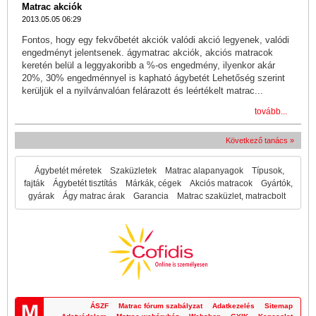
Matrac akciók
2013.05.05 06:29
Fontos, hogy egy fekvőbetét akciók valódi akció legyenek, valódi
engedményt jelentsenek. ágymatrac akciók, akciós matracok
keretén belül a leggyakoribb a %-os engedmény, ilyenkor akár
20%, 30% engedménnyel is kapható ágybetét Lehetőség szerint
kerüljük el a nyilvánvalóan felárazott és leértékelt matrac...
tovább...
Következő tanács »
Ágybetét méretek
Szaküzletek
Matrac alapanyagok
Típusok,
fajták
Ágybetét tisztítás
Márkák, cégek
Akciós matracok
Gyártók,
gyárak
Ágy matrac árak
Garancia
Matrac szaküzlet, matracbolt
ÁSZF
Matrac fórum szabályzat
Adatkezelés
Sitemap