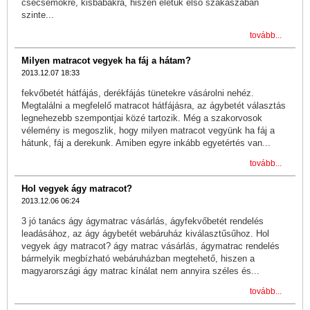
csecsemőkre, kisbabákra, hiszen életük első szakaszában
szinte...
tovább...
Milyen matracot vegyek ha fáj a hátam?
2013.12.07 18:33
fekvőbetét hátfájás, derékfájás tünetekre vásárolni nehéz.
Megtalálni a megfelelő matracot hátfájásra, az ágybetét választás
legnehezebb szempontjai közé tartozik. Még a szakorvosok
vélemény is megoszlik, hogy milyen matracot vegyünk ha fáj a
hátunk, fáj a derekunk. Amiben egyre inkább egyetértés van...
tovább...
Hol vegyek ágy matracot?
2013.12.06 06:24
3 jó tanács ágy ágymatrac vásárlás, ágyfekvőbetét rendelés
leadásához, az ágy ágybetét webáruház kiválasztűsűhoz. Hol
vegyek ágy matracot? ágy matrac vásárlás, ágymatrac rendelés
bármelyik megbízható webáruházban megtehető, hiszen a
magyarországi ágy matrac kínálat nem annyira széles és...
tovább...