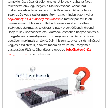
termékleírás, vásárlói vélemény és Billerbeck Bahama Nova
fekvőbetét árak egy helyen a Matracvásárlás webáruház
matracvásárlási tanácsai között. A Billerbeck Bahama Nova
zsákrugós vagy táskarugós ágymatrac
minden bizonnyal a
hagyomány és a minőség találkozása
a matracipar területén,
hiszen a már több éve a Billerbeck választékában található
zsákrugós ágymatrac továbbra is
nagy érdeklődésnek örvend
.
Hogy minek köszönhető ez? Matracok esetében nagyon fontos a
megjelenés, a kidolgozás minősége
és ez a Bahama Nova
esetében maximálisan tükröződik, hiszen az élvarrott és minőségi
vegyes összetételű, szövött márkajelzett kelme, megemelt
felsőkategóriás
vastagságú PES szálbundával steppelve
megjelenést
ad a matracnak.