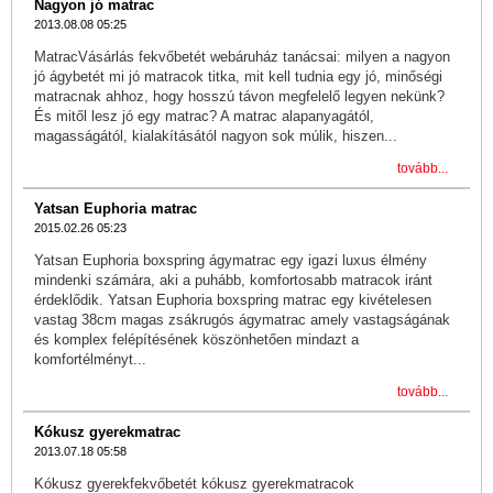
Nagyon jó matrac
2013.08.08 05:25
MatracVásárlás fekvőbetét webáruház tanácsai: milyen a nagyon
jó ágybetét mi jó matracok titka, mit kell tudnia egy jó, minőségi
matracnak ahhoz, hogy hosszú távon megfelelő legyen nekünk?
És mitől lesz jó egy matrac? A matrac alapanyagától,
magasságától, kialakításától nagyon sok múlik, hiszen...
tovább...
Yatsan Euphoria matrac
2015.02.26 05:23
Yatsan Euphoria boxspring ágymatrac egy igazi luxus élmény
mindenki számára, aki a puhább, komfortosabb matracok iránt
érdeklődik. Yatsan Euphoria boxspring matrac egy kivételesen
vastag 38cm magas zsákrugós ágymatrac amely vastagságának
és komplex felépítésének köszönhetően mindazt a
komfortélményt...
tovább...
Kókusz gyerekmatrac
2013.07.18 05:58
Kókusz gyerekfekvőbetét kókusz gyerekmatracok