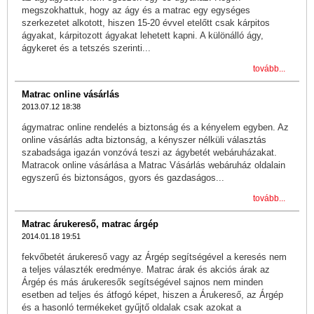
megszokhattuk, hogy az ágy és a matrac egy egységes
szerkezetet alkotott, hiszen 15-20 évvel etelőtt csak kárpitos
ágyakat, kárpitozott ágyakat lehetett kapni. A különálló ágy,
ágykeret és a tetszés szerinti...
tovább...
Matrac online vásárlás
2013.07.12 18:38
ágymatrac online rendelés a biztonság és a kényelem egyben. Az
online vásárlás adta biztonság, a kényszer nélküli választás
szabadsága igazán vonzóvá teszi az ágybetét webáruházakat.
Matracok online vásárlása a Matrac Vásárlás webáruház oldalain
egyszerű és biztonságos, gyors és gazdaságos...
tovább...
Matrac árukereső, matrac árgép
2014.01.18 19:51
fekvőbetét árukereső vagy az Árgép segítségével a keresés nem
a teljes választék eredménye. Matrac árak és akciós árak az
Árgép és más árukeresők segítségével sajnos nem minden
esetben ad teljes és átfogó képet, hiszen a Árukereső, az Árgép
és a hasonló termékeket gyűjtő oldalak csak azokat a