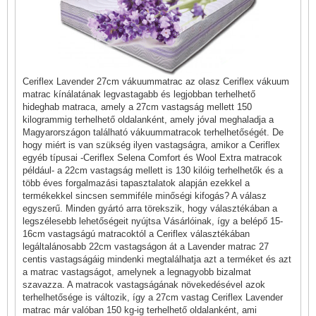
Ceriflex Lavender 27cm vákuummatrac az olasz Ceriflex vákuum
matrac kínálatának legvastagabb és legjobban terhelhető
hideghab matraca, amely a 27cm vastagság mellett 150
kilogrammig terhelhető oldalanként, amely jóval meghaladja a
Magyarországon található vákuummatracok terhelhetőségét. De
hogy miért is van szükség ilyen vastagságra, amikor a Ceriflex
egyéb típusai -Ceriflex Selena Comfort és Wool Extra matracok
például- a 22cm vastagság mellett is 130 kilóig terhelhetők és a
több éves forgalmazási tapasztalatok alapján ezekkel a
termékekkel sincsen semmiféle minőségi kifogás? A válasz
egyszerű. Minden gyártó arra törekszik, hogy választékában a
legszélesebb lehetőségeit nyújtsa Vásárlóinak, így a belépő 15-
16cm vastagságú matracoktól a Ceriflex választékában
legáltalánosabb 22cm vastagságon át a Lavender matrac 27
centis vastagságáig mindenki megtalálhatja azt a terméket és azt
a matrac vastagságot, amelynek a legnagyobb bizalmat
szavazza. A matracok vastagságának növekedésével azok
terhelhetősége is változik, így a 27cm vastag Ceriflex Lavender
matrac már valóban 150 kg-ig terhelhető oldalanként, ami