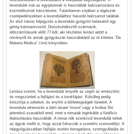
levendulát már az egyiptomiak is használták balzsamozásra és
kozmetikumok készítésére. Tutanhamon sírjában a régészek
cserépedényekben a levenduláéhoz hasonló balzsamot találtak.
Az első írásos feljegyzés a levendula gyógyító hatásairól egy
görög katonaorvostól, Dioszkoridésztől származik,
időszámításunk előtt 77-ből, aki részletes leírást adott a
növényről és annak gyógyászati használatáról az öt kötetes ˝De
Materia Medica˝ című könyvében.
Leírása szerint, ha a levendulát lenyelik az segíti az emésztést,
és megszünteti a fejfájást és a torokfájást. Külsőleg pedig
kitisztítja a sebeket, és enyhíti a bőrbetegségek tüneteit. A
levendula elnevezés a latin lavare 'mosni' vagy a lividua 'lila'
jelentésű szavakból ered, mert a rómaiak leginkább a fürdővíz
illatosítására használták. A római nők ezenkívül levendulát tettek
az ágyuk mellé is, hogy azzal fokozzák a szerelmi szenvedélyt. A
népgyógyászatban fejfájás esetén borogatásra, szemgyulladás és