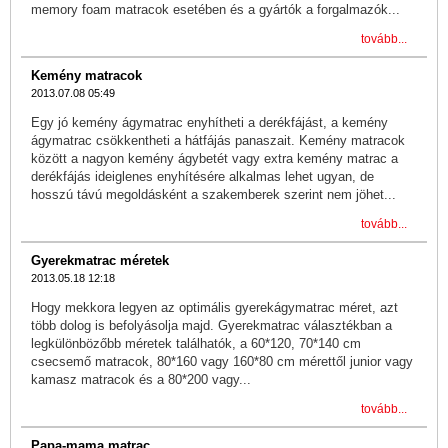
memory foam matracok esetében és a gyártók a forgalmazók...
tovább...
Kemény matracok
2013.07.08 05:49
Egy jó kemény ágymatrac enyhítheti a derékfájást, a kemény
ágymatrac csökkentheti a hátfájás panaszait. Kemény matracok
között a nagyon kemény ágybetét vagy extra kemény matrac a
derékfájás ideiglenes enyhítésére alkalmas lehet ugyan, de
hosszú távú megoldásként a szakemberek szerint nem jöhet...
tovább...
Gyerekmatrac méretek
2013.05.18 12:18
Hogy mekkora legyen az optimális gyerekágymatrac méret, azt
több dolog is befolyásolja majd. Gyerekmatrac választékban a
legkülönbözőbb méretek találhatók, a 60*120, 70*140 cm
csecsemő matracok, 80*160 vagy 160*80 cm mérettől junior vagy
kamasz matracok és a 80*200 vagy...
tovább...
Papa-mama matrac