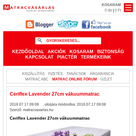
KOSARAM
0 db
|
0 Ft
KEZDŐOLDAL
AKCIÓK
KOSARAM
BIZTONSÁG
KAPCSOLAT
PIACTÉR
TERMÉKEINK
KISZÁLLÍTÁS
FIZETÉS
TANÁCSOK
ÁRGARANCIA
MATRAC ABC
MATRAC ONLINE FÓRUM
ÜZLET
Ceriflex Lavender 27cm vákuummatrac
2016.07.17 09:08
, utoljára módosítva:
2016.07.17 09:08
Szerző:
matracvasarlas.hu
Ceriflex Lavender 27cm vákuummatrac