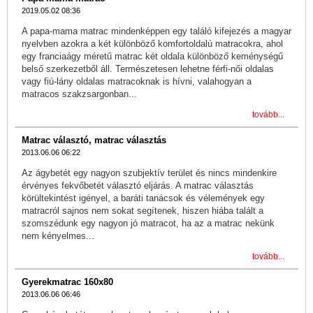
2019.05.02 08:36
A papa-mama matrac mindenképpen egy találó kifejezés a magyar
nyelvben azokra a két különböző komfortoldalú matracokra, ahol
egy franciaágy méretű matrac két oldala különböző keménységű
belső szerkezetből áll. Természetesen lehetne férfi-női oldalas
vagy fiú-lány oldalas matracoknak is hívni, valahogyan a
matracos szakzsargonban...
tovább...
Matrac választó, matrac választás
2013.06.06 06:22
Az ágybetét egy nagyon szubjektív terület és nincs mindenkire
érvényes fekvőbetét választó eljárás. A matrac választás
körültekintést igényel, a baráti tanácsok és vélemények egy
matracról sajnos nem sokat segítenek, hiszen hiába talált a
szomszédunk egy nagyon jó matracot, ha az a matrac nekünk
nem kényelmes...
tovább...
Gyerekmatrac 160x80
2013.06.06 06:46