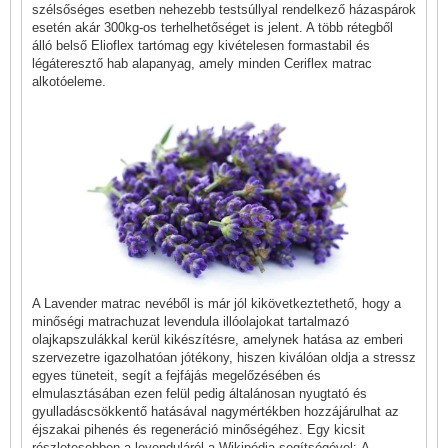
szélsőséges esetben nehezebb testsúllyal rendelkező házaspárok
esetén akár 300kg-os terhelhetőséget is jelent. A több rétegből
álló belső Elioflex tartómag egy kivételesen formastabil és
légáteresztő hab alapanyag, amely minden Ceriflex matrac
alkotóeleme.
A Lavender matrac nevéből is már jól kikövetkeztethető, hogy a
minőségi matrachuzat levendula illóolajokat tartalmazó
olajkapszulákkal kerül kikészítésre, amelynek hatása az emberi
szervezetre igazolhatóan jótékony, hiszen kiválóan oldja a stressz
egyes tüneteit, segít a fejfájás megelőzésében és
elmulasztásában ezen felül pedig általánosan nyugtató és
gyulladáscsökkentő hatásával nagymértékben hozzájárulhat az
éjszakai pihenés és regeneráció minőségéhez. Egy kicsit
részletesebben a levenduláról a Wikipédia segítségével: A