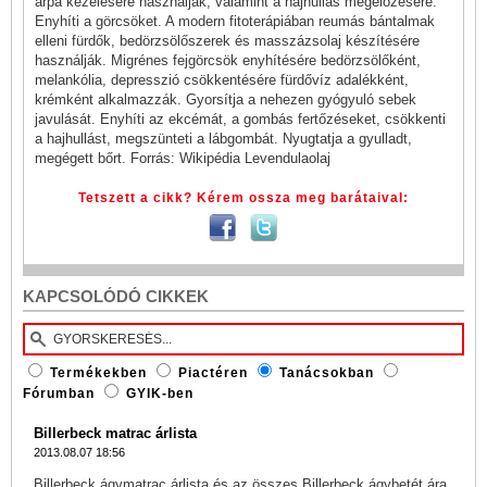
árpa kezelésére használják, valamint a hajhullás megelőzésére.
Enyhíti a görcsöket. A modern fitoterápiában reumás bántalmak
elleni fürdők, bedörzsölőszerek és masszázsolaj készítésére
használják. Migrénes fejgörcsök enyhítésére bedörzsölőként,
melankólia, depresszió csökkentésére fürdővíz adalékként,
krémként alkalmazzák. Gyorsítja a nehezen gyógyuló sebek
javulását. Enyhíti az ekcémát, a gombás fertőzéseket, csökkenti
a hajhullást, megszünteti a lábgombát. Nyugtatja a gyulladt,
megégett bőrt. Forrás:
Wikipédia Levendulaolaj
Tetszett a cikk? Kérem ossza meg barátaival:
KAPCSOLÓDÓ CIKKEK
Termékekben
Piactéren
Tanácsokban
Fórumban
GYIK-ben
Billerbeck matrac árlista
2013.08.07 18:56
Billerbeck ágymatrac árlista és az összes Billerbeck ágybetét ára