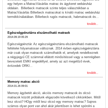
egy helyen a MatracVásárlás matrac és ágykeret webáruház
oldalain. Billerbeck matracok szinte teljes választékban a
MatracVásárlás Billerbeck matracokat is kínáló matrac webáruház
termékkínálatában. Billerbeck rugós matracok, habmatracok és...
tovább...
Egészségpénztárra elszámolható matraok
2014.09.19 05:29
Egészségpénztár. Az egészségpénztárra elszámolható matracok
feltételei folyamatosan változnak. 2014 évben egészségpénztárra
már csak olyan matracok számolhatók el, amelyek rendelkeznek
a négyjegyű CE számmal ellátott minősítéssel vagy a nemrégiben
bevezetett EMKI engedéllyel, amely az azt megelőző évek,
évtizedek ORKI...
tovább...
Memory matrac akció
2014.01.26 09:01
Memory ágybetét akció, akciós memory matracok és olcsó
matracok között próbálunk eligazodni következő cikkünkben. Mitől
lesz olcsó? HOgy mitől lesz olcsó egy memory matrac? Sajnos
számos olyan pont van ahol akár jelentősen is lehet spórolni a