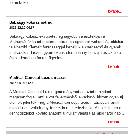
termékeket...
tovább...
Babaágy kókuszmatrac
2013.12.17 04:57
Babaágy kókuszfekvőbetét legnagyobb választékban a
Matracvásárlás internetes matrac- és ágykeret webáruház oldalain
találhatók! Kiemelt fontossággal kezeljük a csecsemő és gyerek
matracokat, hiszen gyermekünk első néhány hónypja és az első
évek kiemelten fontos figyelmet...
tovább...
Medical Concept Luxus matrac
2014.09.01 06:02
A Medical Concept Luxus gerinc ágymatrac szinte mindent
magában foglal, ami a kor fejlettségétől elvárható, hiszen olyan új
elemek jelentek meg a Medical Concept luxus matracban, amik
azelőtt nem voltak egy termékben felfedezhetők. A speciálisan a
gerincoszlopot követő anatómiai hullámvágása az alsó tartó hab...
tovább...