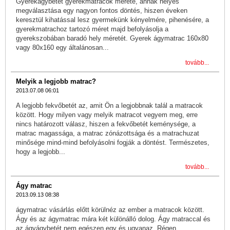
Gyerekágybetét gyerekmatracok mérete, annak helyes
megválasztása egy nagyon fontos döntés, hiszen éveken
keresztül kihatással lesz gyermekünk kényelmére, pihenésére, a
gyerekmatrachoz tartozó méret majd befolyásolja a
gyerekszobában baradó hely méretét. Gyerek ágymatrac 160x80
vagy 80x160 egy általánosan...
tovább...
Melyik a legjobb matrac?
2013.07.08 06:01
A legjobb fekvőbetét az, amit Ön a legjobbnak talál a matracok
között. Hogy milyen vagy melyik matracot vegyem meg, erre
nincs határozott válasz, hiszen a fekvőbetét keménysége, a
matrac magassága, a matrac zónázottsága és a matrachuzat
minősége mind-mind befolyásolni fogják a döntést. Természetes,
hogy a legjobb...
tovább...
Ágy matrac
2013.09.13 08:38
ágymatrac vásárlás előtt körülnéz az ember a matracok között.
Ágy és az ágymatrac mára két különálló dolog. Ágy matraccal és
az ágyágybetét nem egészen egy és ugyanaz. Régen