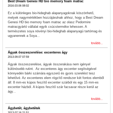
Best Dream Genesi HD bio memory foam matrac
2016.03.06 08:02
Ez a különleges bio-hideghab alapanyagoknak köszönhető,
melyek nagymértékben hozzájárulnak ahhoz, hogy a Best Dream
Genesi HD bio memory foam matrac az olasz Pedormire
matracgyártó vállalat egyik csúcsterméke lehessen. A
természetes soya növényi bio-hideghab alapanyagú tartómag és
ugyanennek a Soya...
tovább...
Ágyak összeszerelése: excenteres ágy
2013.09.07 07:59
Ágyak összeszerelése, ágyak összerakása nem igényel
különösebb rutint. Az excenteres ágy excenter segítségével
könnyedén bárki számára egyszerű és gyors szerelést tesz
lehetővé. Az excenteres elem rögzítő rendszer két fontos elemből
áll: 8 mm-es kúpos feszítő excenter szárból és egy 15 mm-es
excenter házból. A kúpos feszítő szár facsavar része kerül az
ágy...
tovább...
Ágybetét, ágybetétek
2013.07.16 21:51