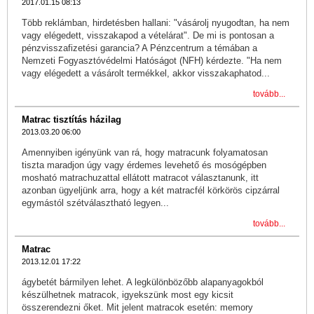
2017.01.15 08:13
Több reklámban, hirdetésben hallani: "vásárolj nyugodtan, ha nem
vagy elégedett, visszakapod a vételárat". De mi is pontosan a
pénzvisszafizetési garancia? A Pénzcentrum a témában a
Nemzeti Fogyasztóvédelmi Hatóságot (NFH) kérdezte. "Ha nem
vagy elégedett a vásárolt termékkel, akkor visszakaphatod...
tovább...
Matrac tisztítás házilag
2013.03.20 06:00
Amennyiben igényünk van rá, hogy matracunk folyamatosan
tiszta maradjon úgy vagy érdemes levehető és mosógépben
mosható matrachuzattal ellátott matracot választanunk, itt
azonban ügyeljünk arra, hogy a két matracfél körkörös cipzárral
egymástól szétválasztható legyen...
tovább...
Matrac
2013.12.01 17:22
ágybetét bármilyen lehet. A legkülönbözőbb alapanyagokból
készülhetnek matracok, igyekszünk most egy kicsit
összerendezni őket. Mit jelent matracok esetén: memory