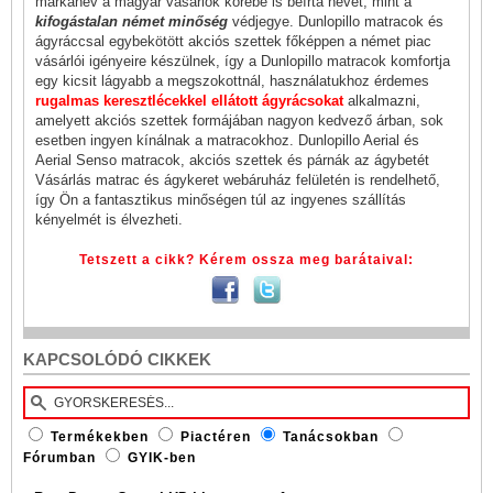
márkanév a magyar vásárlók körébe is beírta nevét, mint a
kifogástalan német minőség
védjegye. Dunlopillo matracok és
ágyráccsal egybekötött akciós szettek főképpen a német piac
vásárlói igényeire készülnek, így a Dunlopillo matracok komfortja
egy kicsit lágyabb a megszokottnál, használatukhoz érdemes
rugalmas keresztlécekkel ellátott ágyrácsokat
alkalmazni,
amelyett akciós szettek formájában nagyon kedvező árban, sok
esetben ingyen kínálnak a matracokhoz. Dunlopillo Aerial és
Aerial Senso matracok, akciós szettek és párnák az ágybetét
Vásárlás matrac és ágykeret webáruház felületén is rendelhető,
így Ön a fantasztikus minőségen túl az ingyenes szállítás
kényelmét is élvezheti.
Tetszett a cikk? Kérem ossza meg barátaival:
KAPCSOLÓDÓ CIKKEK
Termékekben
Piactéren
Tanácsokban
Fórumban
GYIK-ben