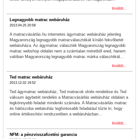
tovább...
Legnagyobb matrac webáruház
2013.04.25 20:58
A matracvásárlás.hu internetes ágymatrac webáruház jelenleg
Magyarország legnagyobb matracválasztékát kínáló fekvőbetét
webáruháza. Az ágymatrac választék Magyarország legnagyobb
matrac webshop oldalán nem a számtalan méretből ered, hanem
valóban Magyarország legnagyobb matrac márka választékát...
tovább...
Ted matrac webáruház
2013.12.02 19:52
Ted ágymatrac webáruház, Ted matracok olnile rendelése és Ted
vákuum ágybetét rendelés a Matracvásárlás webáruház oldalain a
legkönnyebb feladat mindenki számára. A Matracvásárlás matrac
és hálószoba webáruház legfontosabb feladatául tűzte ki, hogy
online értékesítési rendszerében a webáruházban...
tovább...
NFM: a pénzvisszafizetési garancia