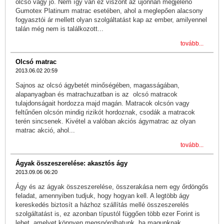
olcsó vagy jó. Nem így van ez viszont az újonnan megjelenő
Gumotex Platinum matrac esetében, ahol a meglepően alacsony
fogyasztói ár mellett olyan szolgáltatást kap az ember, amilyennel
talán még nem is találkozott...
tovább...
Olcsó matrac
2013.06.02 20:59
Sajnos az olcsó ágybetét minőségében, magasságában,
alapanyagban és matrachuzatban is az olcsó matracok
tulajdonságait hordozza majd magán. Matracok olcsón vagy
feltűnően olcsón mindig rizikót hordoznak, csodák a matracok
terén sincsenek. Kivétel a valóban akciós ágymatrac az olyan
matrac akció, ahol...
tovább...
Ágyak összeszerelése: akasztós ágy
2013.09.06 06:20
Ágy és az ágyak összeszerelése, összerakása nem egy őrdöngős
feladat, amennyiben tudjuk, hogy hogyan kell. A legtöbb ágy
kereskedés biztosít a házhoz szállítás mellé összeszerelés
szolgáltatást is, ez azonban típustól függően több ezer Forint is
lehet, amelyet könnyen megspórolhatunk, ha magunknak...