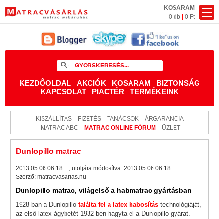
KOSARAM
0 db
|
0 Ft
KEZDŐOLDAL
AKCIÓK
KOSARAM
BIZTONSÁG
KAPCSOLAT
PIACTÉR
TERMÉKEINK
KISZÁLLÍTÁS
FIZETÉS
TANÁCSOK
ÁRGARANCIA
MATRAC ABC
MATRAC ONLINE FÓRUM
ÜZLET
Dunlopillo matrac
2013.05.06 06:18
, utoljára módosítva:
2013.05.06 06:18
Szerző:
matracvasarlas.hu
Dunlopillo matrac, világelső a habmatrac gyártásban
1928-ban a Dunlopillo
találta fel a latex habosítás
technológiáját,
az első latex ágybetét 1932-ben hagyta el a Dunlopillo gyárat.