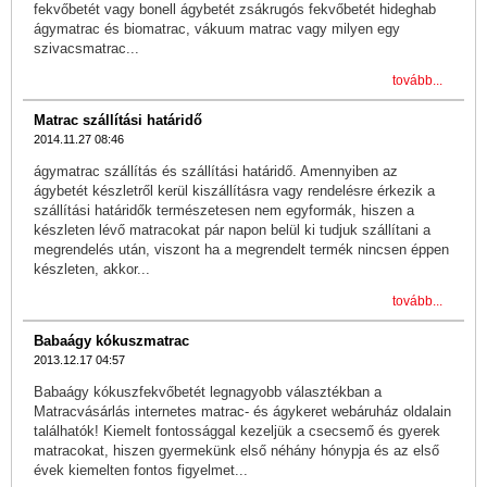
fekvőbetét vagy bonell ágybetét zsákrugós fekvőbetét hideghab
ágymatrac és biomatrac, vákuum matrac vagy milyen egy
szivacsmatrac...
tovább...
Matrac szállítási határidő
2014.11.27 08:46
ágymatrac szállítás és szállítási határidő. Amennyiben az
ágybetét készletről kerül kiszállításra vagy rendelésre érkezik a
szállítási határidők természetesen nem egyformák, hiszen a
készleten lévő matracokat pár napon belül ki tudjuk szállítani a
megrendelés után, viszont ha a megrendelt termék nincsen éppen
készleten, akkor...
tovább...
Babaágy kókuszmatrac
2013.12.17 04:57
Babaágy kókuszfekvőbetét legnagyobb választékban a
Matracvásárlás internetes matrac- és ágykeret webáruház oldalain
találhatók! Kiemelt fontossággal kezeljük a csecsemő és gyerek
matracokat, hiszen gyermekünk első néhány hónypja és az első
évek kiemelten fontos figyelmet...