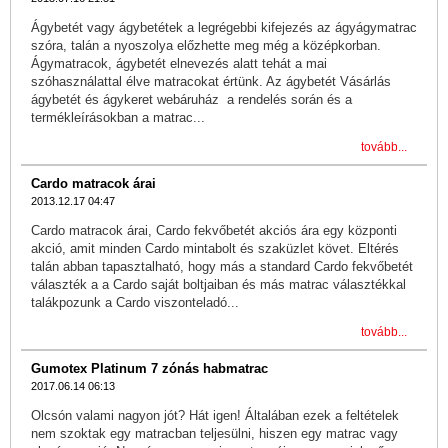
Ágybetét vagy ágybetétek a legrégebbi kifejezés az ágyágymatrac
szóra, talán a nyoszolya előzhette meg még a középkorban.
Ágymatracok, ágybetét elnevezés alatt tehát a mai
szóhasználattal élve matracokat értünk. Az ágybetét Vásárlás
ágybetét és ágykeret webáruház a rendelés során és a
termékleírásokban a matrac...
tovább...
Cardo matracok árai
2013.12.17 04:47
Cardo matracok árai, Cardo fekvőbetét akciós ára egy központi
akció, amit minden Cardo mintabolt és szaküzlet követ. Eltérés
talán abban tapasztalható, hogy más a standard Cardo fekvőbetét
választék a a Cardo saját boltjaiban és más matrac választékkal
talákpozunk a Cardo viszonteladó...
tovább...
Gumotex Platinum 7 zónás habmatrac
2017.06.14 06:13
Olcsón valami nagyon jót? Hát igen! Általában ezek a feltételek
nem szoktak egy matracban teljesülni, hiszen egy matrac vagy