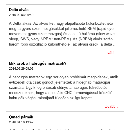
Delta alvás
2016.02.03 06:49
A Delta alvás. Az alvás két nagy alapállapota különböztethető
meg: a gyors szemmozgásokkal jellemezhető REM (rapid eye
movement-gyors szemmozgás) és a lassú hullámú (slow wave
sleep, SWS, vagy NREM: non-REM). Az (NREM) alvás során
három főbb oszcilláció különíthető el: az alvási orsók, a delta ...
tovább...
Mik azok a habrugós matracok?
2014.06.29 09:02
A habrugós matracok egy sor olyan problémát megoldanak, amik
évtizedek óta csak gondot jelentettek a hideghab matracipar
számára. Egyik legfontosab előnye a habrugós fekvőbetét
rendszereknek, hogy a speciális CNC formavágással készülő
habrugók vágási mintájától függően az így kapott...
tovább...
Qmed párnák
2016.01.10 13:42