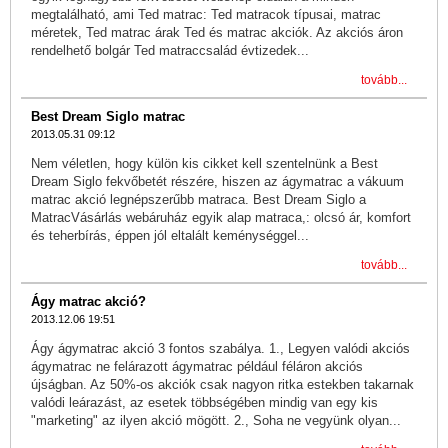
megtalálható, ami Ted matrac: Ted matracok típusai, matrac
méretek, Ted matrac árak Ted és matrac akciók. Az akciós áron
rendelhető bolgár Ted matraccsalád évtizedek...
tovább...
Best Dream Siglo matrac
2013.05.31 09:12
Nem véletlen, hogy külön kis cikket kell szentelnünk a Best
Dream Siglo fekvőbetét részére, hiszen az ágymatrac a vákuum
matrac akció legnépszerűbb matraca. Best Dream Siglo a
MatracVásárlás webáruház egyik alap matraca,: olcsó ár, komfort
és teherbírás, éppen jól eltalált keménységgel...
tovább...
Ágy matrac akció?
2013.12.06 19:51
Ágy ágymatrac akció 3 fontos szabálya. 1., Legyen valódi akciós
ágymatrac ne felárazott ágymatrac például féláron akciós
újságban. Az 50%-os akciók csak nagyon ritka estekben takarnak
valódi leárazást, az esetek többségében mindig van egy kis
"marketing" az ilyen akció mögött. 2., Soha ne vegyünk olyan...