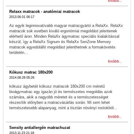
tovább...
Relaxx matracok - anatómiai matracok
2013.06.01 06:17
Az egyik leginnovatívabb magyar matracgyártó a RelaXx. RelaXx
matracok sok esetben kiváló ergonómiai megoldást jelentenek
elérhető áron. Minden RelaXx ágymatrac speciális kialakítással
készül, így a RelaXx Signum és RelaXx SenZone Memory
matracok egyedülálló megoldást jelenthetnek a formakövetés
területén...
tovább...
Kókusz matrac 180x200
2014.08.28 05:26
kókusz ágybetét kókusz matracok 180x200 cm méretű
bioágymatrac egy igazán jó és természetes megoldás azok
számára, akik a nagyobb méretet és a természetességet
részesítik előnyben a matracvásárlás során. Mi sem lehet
természetesebb alapanyag, mint a tisztán növényi rostokból...
tovább...
Sensity antiallergén matrachuzat
2013.11.23 21:18