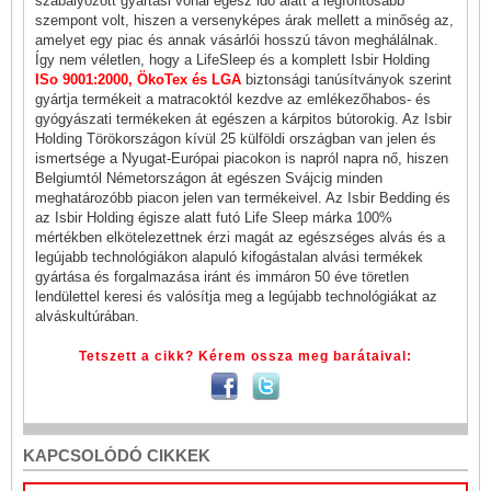
szabályozott gyártási vonal egész idő alatt a legfontosabb
szempont volt, hiszen a versenyképes árak mellett a minőség az,
amelyet egy piac és annak vásárlói hosszú távon meghálálnak.
Így nem véletlen, hogy a LifeSleep és a komplett Isbir Holding
ISo 9001:2000, ÖkoTex és LGA
biztonsági tanúsítványok szerint
gyártja termékeit a matracoktól kezdve az emlékezőhabos- és
gyógyászati termékeken át egészen a kárpitos bútorokig. Az Isbir
Holding Törökországon kívül 25 külföldi országban van jelen és
ismertsége a Nyugat-Európai piacokon is napról napra nő, hiszen
Belgiumtól Németországon át egészen Svájcig minden
meghatározóbb piacon jelen van termékeivel. Az Isbir Bedding és
az Isbir Holding égisze alatt futó Life Sleep márka 100%
mértékben elkötelezettnek érzi magát az egészséges alvás és a
legújabb technológiákon alapuló kifogástalan alvási termékek
gyártása és forgalmazása iránt és immáron 50 éve töretlen
lendülettel keresi és valósítja meg a legújabb technológiákat az
alváskultúrában.
Tetszett a cikk? Kérem ossza meg barátaival:
KAPCSOLÓDÓ CIKKEK