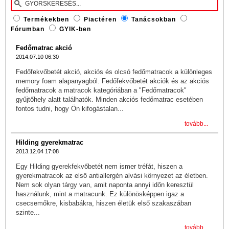
Termékekben
Piactéren
Tanácsokban
Fórumban
GYIK-ben
Fedőmatrac akció
2014.07.10 06:30
Fedőfekvőbetét akció, akciós és olcsó fedőmatracok a különleges
memory foam alapanyagból. Fedőfekvőbetét akciók és az akciós
fedőmatracok a matracok kategóriában a "Fedőmatracok"
gyűjtőhely alatt találhatók. Minden akciós fedőmatrac esetében
fontos tudni, hogy Ön kifogástalan...
tovább...
Hilding gyerekmatrac
2013.12.04 17:08
Egy Hilding gyerekfekvőbetét nem ismer tréfát, hiszen a
gyerekmatracok az első antiallergén alvási környezet az életben.
Nem sok olyan tárgy van, amit naponta annyi időn keresztül
használunk, mint a matracunk. Ez különösképpen igaz a
csecsemőkre, kisbabákra, hiszen életük első szakaszában
szinte...
tovább...