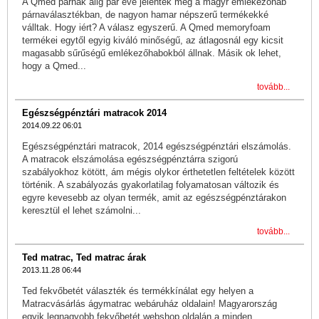
A Qmed párnák alig pár éve jelentek meg a magyr emlékezőhab
párnaválasztékban, de nagyon hamar népszerű termékekké
válltak. Hogy iért? A válasz egyszerű. A Qmed memoryfoam
termékei egytől egyig kiváló minőségű, az átlagosnál egy kicsit
magasabb sűrűségű emlékezőhabokból állnak. Másik ok lehet,
hogy a Qmed...
tovább...
Egészségpénztári matracok 2014
2014.09.22 06:01
Egészségpénztári matracok, 2014 egészségpénztári elszámolás.
A matracok elszámolása egészségpénztárra szigorú
szabályokhoz kötött, ám mégis olykor érthetetlen feltételek között
történik. A szabályozás gyakorlatilag folyamatosan változik és
egyre kevesebb az olyan termék, amit az egészségpénztárakon
keresztül el lehet számolni...
tovább...
Ted matrac, Ted matrac árak
2013.11.28 06:44
Ted fekvőbetét választék és termékkínálat egy helyen a
Matracvásárlás ágymatrac webáruház oldalain! Magyarország
egyik legnagyobb fekvőbetét webshop oldalán a minden