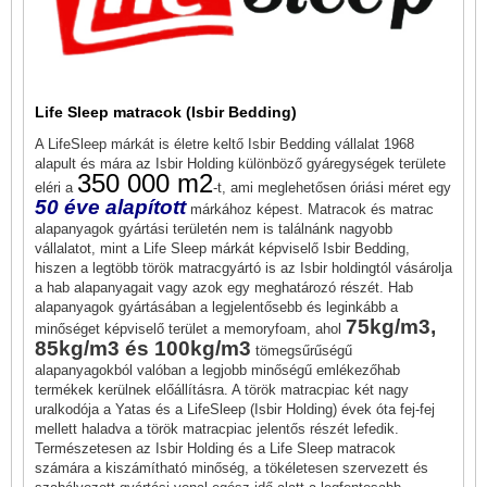
Life Sleep matracok (Isbir Bedding)
A LifeSleep márkát is életre keltő Isbir Bedding vállalat 1968
alapult és mára az Isbir Holding különböző gyáregységek területe
350 000 m2
eléri a
-t, ami meglehetősen óriási méret egy
50 éve alapított
márkához képest. Matracok és matrac
alapanyagok gyártási területén nem is találnánk nagyobb
vállalatot, mint a Life Sleep márkát képviselő Isbir Bedding,
hiszen a legtöbb török matracgyártó is az Isbir holdingtól vásárolja
a hab alapanyagait vagy azok egy meghatározó részét. Hab
alapanyagok gyártásában a legjelentősebb és leginkább a
75kg/m3,
minőséget képviselő terület a memoryfoam, ahol
85kg/m3 és 100kg/m3
tömegsűrűségű
alapanyagokból valóban a legjobb minőségű emlékezőhab
termékek kerülnek előállításra. A török matracpiac két nagy
uralkodója a Yatas és a LifeSleep (Isbir Holding) évek óta fej-fej
mellett haladva a török matracpiac jelentős részét lefedik.
Természetesen az Isbir Holding és a Life Sleep matracok
számára a kiszámítható minőség, a tökéletesen szervezett és