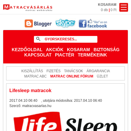
KOSARAM
0 db
|
0 Ft
KEZDŐOLDAL
AKCIÓK
KOSARAM
BIZTONSÁG
KAPCSOLAT
PIACTÉR
TERMÉKEINK
KISZÁLLÍTÁS
FIZETÉS
TANÁCSOK
ÁRGARANCIA
MATRAC ABC
MATRAC ONLINE FÓRUM
ÜZLET
Lifesleep matracok
2017.04.10 06:40
, utoljára módosítva:
2017.04.10 06:40
Szerző:
matracvasarlas.hu