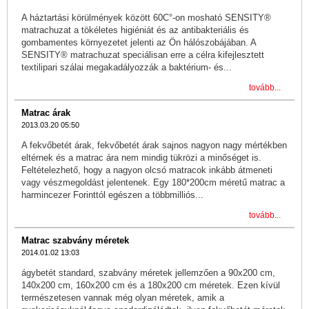
A háztartási körülmények között 60C°-on mosható SENSITY®
matrachuzat a tökéletes higiéniát és az antibakteriális és
gombamentes környezetet jelenti az Ön hálószobájában. A
SENSITY® matrachuzat speciálisan erre a célra kifejlesztett
textilipari szálai megakadályozzák a baktérium- és...
tovább...
Matrac árak
2013.03.20 05:50
A fekvőbetét árak, fekvőbetét árak sajnos nagyon nagy mértékben
eltérnek és a matrac ára nem mindig tükrözi a minőséget is.
Feltételezhető, hogy a nagyon olcsó matracok inkább átmeneti
vagy vészmegoldást jelentenek. Egy 180*200cm méretű matrac a
harmincezer Forinttól egészen a többmilliós...
tovább...
Matrac szabvány méretek
2014.01.02 13:03
ágybetét standard, szabvány méretek jellemzően a 90x200 cm,
140x200 cm, 160x200 cm és a 180x200 cm méretek. Ezen kívül
természetesen vannak még olyan méretek, amik a