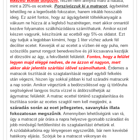
étkezési ecettel dolgozni,
hiszen nem annyira maró a hatása,
mint a 20%-os ecetnek.
Porszívózzuk ki a matracot,
ágybetétet
lehetőleg ne a legerősebb fokozaton, hanem inkább hosszabb
ideig. Ez azért fontos, hogy az ágyágybetét töltelékanyagát a
vákuum ne húzza át a legfelső huzatrétegen, mert akkor onnantól
kezdve folyamatos szálkihúzódásra számíthatunk. Amikor ezzel
készen vagyunk, készítsünk az ecetből egy 5%-os oldatot. Ezt
úgy tudjuk a legjobban kimérni, hogy 1 liter vízhez adunk fél
deciliter ecetet. Keverjük el az ecetet a vízben éé egy puha, nem
szöszölős pamut rongyot benedvesítve és jól kicsavarva kezdjük
el dörzsölni az ágy, a fekvőbetét felületét.
Fontos, hogy a felület
legyen majd eléggé nedves, de ne ázzon el nagyon, mert
akkor akár jelentős szárítási idővel számolhatunk.
Érdemes a
matracok tisztítását és szagtalanítását reggel egyből felkelés
után végezni, hiszen így sokkal jobban ki tud száradni matracunk
a nap során. Amikor végeztünk a bedörzsöléssel egy új törlőruha
segítségével langyos tiszta vízzel is átdörzsölhetjük az
ágymatrac felületét. A matrac ecettel történő szagtalanítása és
tisztítása során az ecetes szagtól nem kell megijedni, a
száradás során az ecet jellegzetes, savanykás illata
fokozatosan megszűnik
. Amennyiben lehetőségünk van rá,
úgy a matracot pár órára a napra helyezve gyorsabb száradást és
jobb minőségű fertőtlenítést és szagtalanítást érhetünk el.
A szódabikarbóna egy lényegesen egyszerűbb, bár nem kevésbé
hatékony eljárás. Szórjuk be a matracot vékonyan és