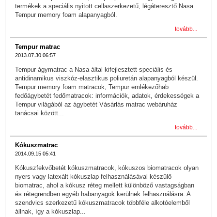
termékek a speciális nyitott cellaszerkezetű, légáteresztő Nasa
Tempur memory foam alapanyagból.
tovább...
Tempur matrac
2013.07.30 06:57
Tempur ágymatrac a Nasa által kifejlesztett speciális és
antidinamikus viszkóz-elasztikus poliuretán alapanyagból készül.
Tempur memory foam matracok, Tempur emlékezőhab
fedőágybetét fedőmatracok: információk, adatok, érdekességek a
Tempur világából az ágybetét Vásárlás matrac webáruház
tanácsai között...
tovább...
Kókuszmatrac
2014.09.15 05:41
Kókuszfekvőbetét kókuszmatracok, kókuszos biomatracok olyan
nyers vagy latexált kókuszlap felhasználásával készülő
biomatrac, ahol a kókusz réteg mellett különböző vastagságban
és rétegrendben egyéb habanyagok kerülnek felhasználásra. A
szendvics szerkezetű kókuszmatracok többféle alkotóelemből
állnak, így a kókuszlap...