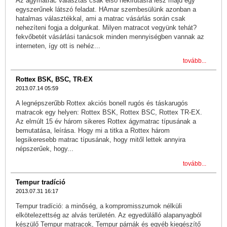
Az ágymatrac választás csak első nekifutásra lesz majd egy
egyszerűnek látszó feladat. HAmar szembesülünk azonban a
hatalmas választékkal, ami a matrac vásárlás során csak
nehezíteni fogja a dolgunkat. Milyen matracot vegyünk tehát?
fekvőbetét vásárlási tanácsok minden mennyiségben vannak az
interneten, így ott is nehéz...
tovább...
Rottex BSK, BSC, TR-EX
2013.07.14 05:59
A legnépszerűbb Rottex akciós bonell rugós és táskarugós
matracok egy helyen: Rottex BSK, Rottex BSC, Rottex TR-EX.
Az elmúlt 15 év három sikeres Rottex ágymatrac típusának a
bemutatása, leírása. Hogy mi a titka a Rottex három
legsikeresebb matrac típusának, hogy mitől lettek annyira
népszerűek, hogy...
tovább...
Tempur tradíció
2013.07.31 16:17
Tempur tradíció: a minőség, a kompromisszumok nélküli
elkötelezettség az alvás területén. Az egyedülálló alapanyagból
készülő Tempur matracok, Tempur párnák és egyéb kiegészítő