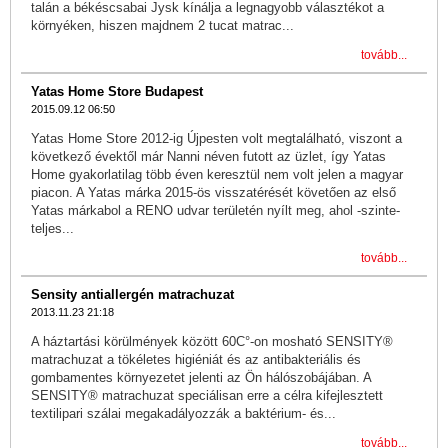
talán a békéscsabai Jysk kínálja a legnagyobb választékot a
környéken, hiszen majdnem 2 tucat matrac...
tovább...
Yatas Home Store Budapest
2015.09.12 06:50
Yatas Home Store 2012-ig Újpesten volt megtalálható, viszont a
következő évektől már Nanni néven futott az üzlet, így Yatas
Home gyakorlatilag több éven keresztül nem volt jelen a magyar
piacon. A Yatas márka 2015-ös visszatérését követően az első
Yatas márkabol a RENO udvar területén nyílt meg, ahol -szinte-
teljes...
tovább...
Sensity antiallergén matrachuzat
2013.11.23 21:18
A háztartási körülmények között 60C°-on mosható SENSITY®
matrachuzat a tökéletes higiéniát és az antibakteriális és
gombamentes környezetet jelenti az Ön hálószobájában. A
SENSITY® matrachuzat speciálisan erre a célra kifejlesztett
textilipari szálai megakadályozzák a baktérium- és...
tovább...