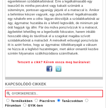
egyenletesen szódabikarbónával. Erre a legalkalmasabb egy
teaszűrő és mintha porcukrot vagy kakaót szórnánk a
süteményre, pontosan ugyanúgy járjunk el a matraccal is. Amikor
a behintése készen vagyunk, egy puha kefével -legalkalmasabb
egy ruhakefe erre a célra- lágyan dörzsöljük a szódabikarbónát az
ágy, ágymatrac huzatába és a lehető legtovább, de minimum pár
órát hagyjuk így állni. Pár óra múlva porszívózzuk ki a matracot,
ágybetétet lehetőleg ne a legerősebb fokozaton, hanem inkább
hosszabb ideig és távolítsuk el a szagokat magába szívott
szódabikarbónát a matracból. A mérsékelt erősségű porszívózás
itt is azért fontos, hogy az ágymatrac töltelékanyagát a vákuum
ne húzza át a legfelső huzatrétegen, mert akkor onnantól kezdve
szintén folyamatos szálkihúzódásra számíthatunk.
Tetszett a cikk? Kérem ossza meg barátaival:
KAPCSOLÓDÓ CIKKEK
Termékekben
Piactéren
Tanácsokban
Fórumban
GYIK-ben