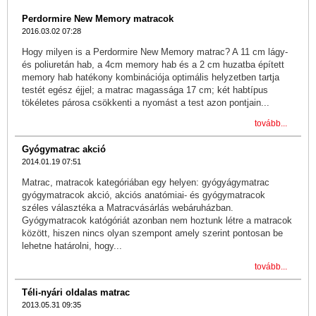
Perdormire New Memory matracok
2016.03.02 07:28
Hogy milyen is a Perdormire New Memory matrac? A 11 cm lágy-
és poliuretán hab, a 4cm memory hab és a 2 cm huzatba épített
memory hab hatékony kombinációja optimális helyzetben tartja
testét egész éjjel; a matrac magassága 17 cm; két habtípus
tökéletes párosa csökkenti a nyomást a test azon pontjain...
tovább...
Gyógymatrac akció
2014.01.19 07:51
Matrac, matracok kategóriában egy helyen: gyógyágymatrac
gyógymatracok akció, akciós anatómiai- és gyógymatracok
széles választéka a Matracvásárlás webáruházban.
Gyógymatracok katógóriát azonban nem hoztunk létre a matracok
között, hiszen nincs olyan szempont amely szerint pontosan be
lehetne határolni, hogy...
tovább...
Téli-nyári oldalas matrac
2013.05.31 09:35