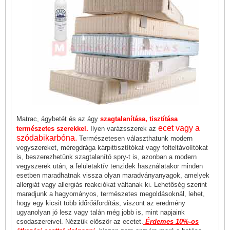
Matrac, ágybetét és az ágy
szagtalanítása, tisztítása
ecet vagy a
természetes szerekkel.
Ilyen varázsszerek az
szódabikarbóna.
Természetesen választhatunk modern
vegyszereket, méregdrága kárpittisztítókat vagy folteltávolítókat
is, beszerezhetünk szagtalanító spry-t is, azonban a modern
vegyszerek után, a felületaktív tenzidek használatakor minden
esetben maradhatnak vissza olyan maradványanyagok, amelyek
allergiát vagy allergiás reakciókat váltanak ki. Lehetőség szerint
maradjunk a hagyományos, természetes megoldásoknál, lehet,
hogy egy kicsit több időrőáfordítás, viszont az eredmény
ugyanolyan jó lesz vagy talán még jobb is, mint napjaink
csodaszereivel. Nézzük először az ecetet.
Érdemes 10%-os