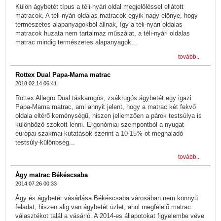
Külön ágybetét típus a téli-nyári oldal megjelöléssel ellátott
matracok. A téli-nyári oldalas matracok egyik nagy előnye, hogy
természetes alapanyagokból állnak, így a téli-nyári oldalas
matracok huzata nem tartalmaz műszálat, a téli-nyári oldalas
matrac mindig természetes alapanyagok...
tovább...
Rottex Dual Papa-Mama matrac
2018.02.14 06:41
Rottex Allegro Dual táskarugós, zsákrugós ágybetét egy igazi
Papa-Mama matrac, ami annyit jelent, hogy a matrac két fekvő
oldala eltérő keménységű, hiszen jellemzően a párok testsúlya is
különböző szokott lenni. Ergonómiai szempontból a nyugat-
európai szakmai kutatások szerint a 10-15%-ot meghaladó
testsúly-különbség...
tovább...
Ágy matrac Békéscsaba
2014.07.26 00:33
Ágy és ágybetét vásárlása Békéscsaba városában nem könnyű
feladat, hiszen alig van ágybetét üzlet, ahol megfelelő matrac
választékot talál a vásárló. A 2014-es állapotokat figyelembe véve