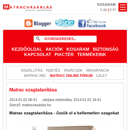
KOSARAM
0 db
|
0 Ft
KEZDŐOLDAL
AKCIÓK
KOSARAM
BIZTONSÁG
KAPCSOLAT
PIACTÉR
TERMÉKEINK
KISZÁLLÍTÁS
FIZETÉS
TANÁCSOK
ÁRGARANCIA
MATRAC ABC
MATRAC ONLINE FÓRUM
ÜZLET
Matrac szagtalanítása
2014.01.02 06:41
, utoljára módosítva:
2014.01.02 18:41
Szerző:
matracvasarlas.hu
Matrac szagtalanítása - űzzük el a kellemetlen szagokat