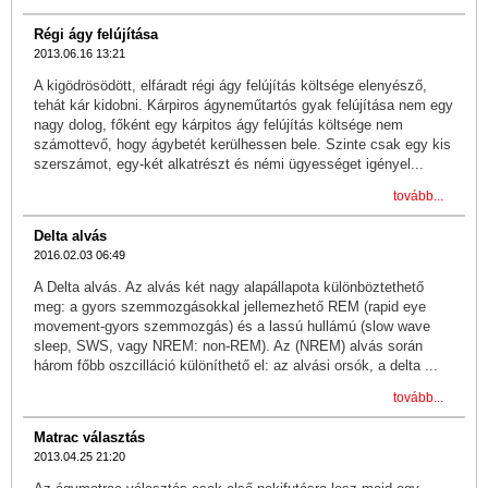
Régi ágy felújítása
2013.06.16 13:21
A kigödrösödött, elfáradt régi ágy felújítás költsége elenyésző,
tehát kár kidobni. Kárpiros ágyneműtartós gyak felújítása nem egy
nagy dolog, főként egy kárpitos ágy felújítás költsége nem
számottevő, hogy ágybetét kerülhessen bele. Szinte csak egy kis
szerszámot, egy-két alkatrészt és némi ügyességet igényel...
tovább...
Delta alvás
2016.02.03 06:49
A Delta alvás. Az alvás két nagy alapállapota különböztethető
meg: a gyors szemmozgásokkal jellemezhető REM (rapid eye
movement-gyors szemmozgás) és a lassú hullámú (slow wave
sleep, SWS, vagy NREM: non-REM). Az (NREM) alvás során
három főbb oszcilláció különíthető el: az alvási orsók, a delta ...
tovább...
Matrac választás
2013.04.25 21:20