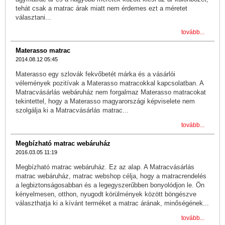
tehát csak a matrac árak miatt nem érdemes ezt a méretet
választani...
tovább...
Materasso matrac
2014.08.12 05:45
Materasso egy szlovák fekvőbetét márka és a vásárlói
vélemények pozitívak a Materasso matracokkal kapcsolatban. A
Matracvásárlás webáruház nem forgalmaz Materasso matracokat
tekintettel, hogy a Materasso magyarországi képviselete nem
szolgálja ki a Matracvásárlás matrac...
tovább...
Megbízható matrac webáruház
2016.03.05 11:19
Megbízható matrac webáruház. Ez az alap. A Matracvásárlás
matrac webáruház, matrac webshop célja, hogy a matracrendelés
a legbiztonságosabban és a legegyszerűbben bonyolódjon le. Ön
kényelmesen, otthon, nyugodt körülmények között böngészve
választhatja ki a kívánt terméket a matrac árának, minőségének...
tovább...