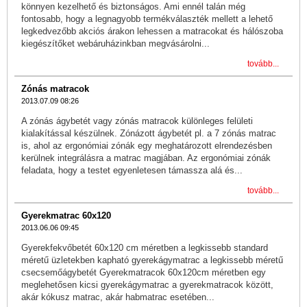
könnyen kezelhető és biztonságos. Ami ennél talán még
fontosabb, hogy a legnagyobb termékválaszték mellett a lehető
legkedvezőbb akciós árakon lehessen a matracokat és hálószoba
kiegészítőket webáruházinkban megvásárolni...
tovább...
Zónás matracok
2013.07.09 08:26
A zónás ágybetét vagy zónás matracok különleges felületi
kialakítással készülnek. Zónázott ágybetét pl. a 7 zónás matrac
is, ahol az ergonómiai zónák egy meghatározott elrendezésben
kerülnek integrálásra a matrac magjában. Az ergonómiai zónák
feladata, hogy a testet egyenletesen támassza alá és...
tovább...
Gyerekmatrac 60x120
2013.06.06 09:45
Gyerekfekvőbetét 60x120 cm méretben a legkissebb standard
méretű üzletekben kapható gyerekágymatrac a legkissebb méretű
csecsemőágybetét Gyerekmatracok 60x120cm méretben egy
meglehetősen kicsi gyerekágymatrac a gyerekmatracok között,
akár kókusz matrac, akár habmatrac esetében...