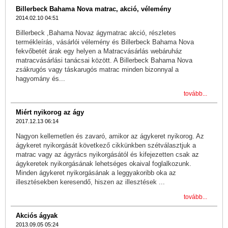
Billerbeck Bahama Nova matrac, akció, vélemény
2014.02.10 04:51
Billerbeck ,Bahama Novaz ágymatrac akció, részletes
termékleírás, vásárlói vélemény és Billerbeck Bahama Nova
fekvőbetét árak egy helyen a Matracvásárlás webáruház
matracvásárlási tanácsai között. A Billerbeck Bahama Nova
zsákrugós vagy táskarugós matrac minden bizonnyal a
hagyomány és...
tovább...
Miért nyikorog az ágy
2017.12.13 06:14
Nagyon kellemetlen és zavaró, amikor az ágykeret nyikorog. Az
ágykeret nyikorgását következő cikkünkben szétválasztjuk a
matrac vagy az ágyrács nyikorgásától és kifejezetten csak az
ágykeretek nyikorgásának lehetséges okaival foglalkozunk.
Minden ágykeret nyikorgásának a leggyakoribb oka az
illesztésekben keresendő, hiszen az illesztések ...
tovább...
Akciós ágyak
2013.09.05 05:24