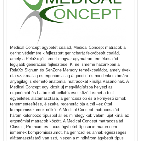
Medical Concept ágybetét család, Medical Concept matracok a
gerinc védelmére kifejlesztett gerincbarát fekvőbetét család,
amely a RelaXx jól ismert magyar ágymatrac termékcsalád
legújabb generációs fejlesztése. Ki ne ismerné hazánkban a
RelaXx Signum és SenZone Memory termékcsaládot, amely évek
óta szakmailag és ergonómiailag átgondolt és mindenki számára
anyagilag is elérhető anatómiai matracokat kínálja Vásárlóinak. A
Medical Concept egy kicsit új megvilágításba helyezi az
ergonómiát és határozott célkitűzései között ismét a test
egyenletes alátámasztása, a gerincoszlop és a környező izmok
tehermentesítése, éjszakai regenerációja a cél –ez úttal
kompromisszumok nélkül. A Medical Concept matraccsalád
három különböző típusból áll és mindegyikük valami újat kínál az
ergonómiai matracok között. A Medical Concept matraccsalád
Classic, Premium és Luxus ágybetét típusai immáron nem
ismernek kompromisszumot, ha gerincről és annak egészséges
alátámasztásáról van szó, hiszen a mindhárom ágybetét típus