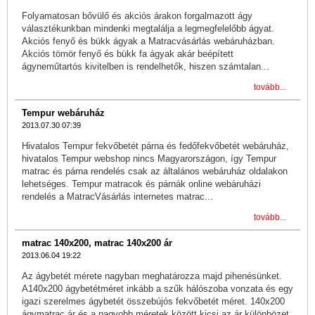
Folyamatosan bővülő és akciós árakon forgalmazott ágy
választékunkban mindenki megtalálja a legmegfelelőbb ágyat.
Akciós fenyő és bükk ágyak a Matracvásárlás webáruházban.
Akciós tömör fenyő és bükk fa ágyak akár beépített
ágyneműtartós kivitelben is rendelhetők, hiszen számtalan...
tovább...
Tempur webáruház
2013.07.30 07:39
Hivatalos Tempur fekvőbetét párna és fedőfekvőbetét webáruház,
hivatalos Tempur webshop nincs Magyarországon, így Tempur
matrac és párna rendelés csak az általános webáruház oldalakon
lehetséges. Tempur matracok és párnák online webáruházi
rendelés a MatracVásárlás internetes matrac...
tovább...
matrac 140x200, matrac 140x200 ár
2013.06.04 19:22
Az ágybetét mérete nagyban meghatározza majd pihenésünket.
A140x200 ágybetétméret inkább a szűk hálószoba vonzata és egy
igazi szerelmes ágybetét összebújós fekvőbetét méret. 140x200
ágymatrac ár és a nagyobb méretek között kicsi az ár különbözet,