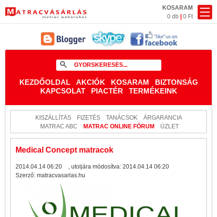
KOSARAM
0 db
|
0 Ft
KEZDŐOLDAL
AKCIÓK
KOSARAM
BIZTONSÁG
KAPCSOLAT
PIACTÉR
TERMÉKEINK
KISZÁLLÍTÁS
FIZETÉS
TANÁCSOK
ÁRGARANCIA
MATRAC ABC
MATRAC ONLINE FÓRUM
ÜZLET
Medical Concept matracok
2014.04.14 06:20
, utoljára módosítva:
2014.04.14 06:20
Szerző:
matracvasarlas.hu