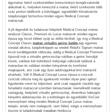
ágymatrac belső szerkezetében keresztirányú levegőcsatornák
alakulnak ki, melyeken keresztül a matrac belső szerkezete több
száz ponton találkozik a külvilággal, egyedülálló klimatizációs
tulajdonságot biztosítva minden egyes Medical Concept
matracnak.
A jól átgondolt és tudatosan felépített Medical Concept matrac
rendszer Classic, Premium és Luxus matracok minden egyes
típusa egy kicsit többet nyújt az előtte lévőnél, így míg a Medical
Concept Classic
matrac virtuális gerinc betéte
egy egyenes
vonalat alkotva, tulajdonképpen az eredeti RelaXx Signum matrac
kicsit továbbgondolt változata, addig a Medical Concept Premium
típusnál már a virtuális gerincoszlop valóban a gerinc formáját
követi, valóban két különböző mélységű vállzónát találunk a
matracban és valóban minden kényelmet és komfortot
megkapunk, ami csak egy ilyen adottságokkal bíró matractól
elvárható. Sőt! A Medical Concept Luxus típusa a csúcsok
csúcsát célozta meg és igyekezett minden olyan piaci igényt
figyelembe venni és teljesíteni, amit csak napjaink vásárlói egy
forradalmi matraccal szemben támasztanak: kiemelkedő matrac
vastagság, beépített virtuális gerincoszlop, dinamikus habrugós
kényelmi alátámasztás és a különleges és egyedülálló VisCool
memoryfoam réteg minden Medical Concept Luxus matrac
tetején, amely nem melegszik, nem fülled, mégis a memoryfoam
összes jó tulajdonságát magában hordozza.