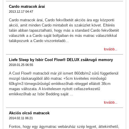
Cardo matracok árai
2013.12.17 04:47
Cardo matracok árai, Cardo fekvőbetét akciós ára egy központi
akció, amit minden Cardo mintabolt és szaküzlet követ. Eltérés
talán abban tapasztalható, hogy más a standard Cardo fekvőbetét
választék a a Cardo saját boltjaiban és más matrac választékkal
talákpozunk a Cardo viszonteladó...
tovább...
Liefe Sleep by Isbir Cool Flow® DELUX zsákrugó memory
2018.01.25 06:55
A Cool Flow® matracból már jól ismert 860db/m2 sűrű függetlenül
mozgó táskarugóból álló matrac +5cm kivételes minőségű
60kg/m3 tömegsűrűségű emlékezőhab réteggel ellátott 38cm
magas változata. A kivételesen nyitott cellaszerkezetű
emlékezőhab az Isbir Bedding saját ...
tovább...
Akciós olcsó matracok
2014.02.11 06:21
Fontos, hogy egy ágymatrac webáruház szép legyet, áttekinthető,