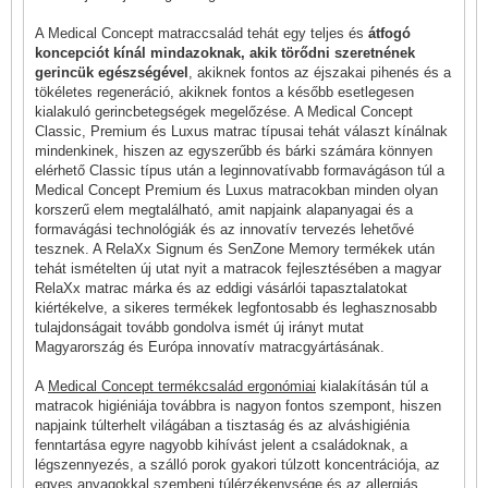
A Medical Concept matraccsalád tehát egy teljes és
átfogó
koncepciót kínál mindazoknak, akik törődni szeretnének
gerincük egészségével
, akiknek fontos az éjszakai pihenés és a
tökéletes regeneráció, akiknek fontos a később esetlegesen
kialakuló gerincbetegségek megelőzése. A Medical Concept
Classic, Premium és Luxus matrac típusai tehát választ kínálnak
mindenkinek, hiszen az egyszerűbb és bárki számára könnyen
elérhető Classic típus után a leginnovatívabb formavágáson túl a
Medical Concept Premium és Luxus matracokban minden olyan
korszerű elem megtalálható, amit napjaink alapanyagai és a
formavágási technológiák és az innovatív tervezés lehetővé
tesznek. A RelaXx Signum és SenZone Memory termékek után
tehát ismételten új utat nyit a matracok fejlesztésében a magyar
RelaXx matrac márka és az eddigi vásárlói tapasztalatokat
kiértékelve, a sikeres termékek legfontosabb és leghasznosabb
tulajdonságait tovább gondolva ismét új irányt mutat
Magyarország és Európa innovatív matracgyártásának.
A
Medical Concept termékcsalád ergonómiai
kialakításán túl a
matracok higiéniája továbbra is nagyon fontos szempont, hiszen
napjaink túlterhelt világában a tisztaság és az alváshigiénia
fenntartása egyre nagyobb kihívást jelent a családoknak, a
légszennyezés, a szálló porok gyakori túlzott koncentrációja, az
egyes anyagokkal szembeni túlérzékenysége és az allergiás