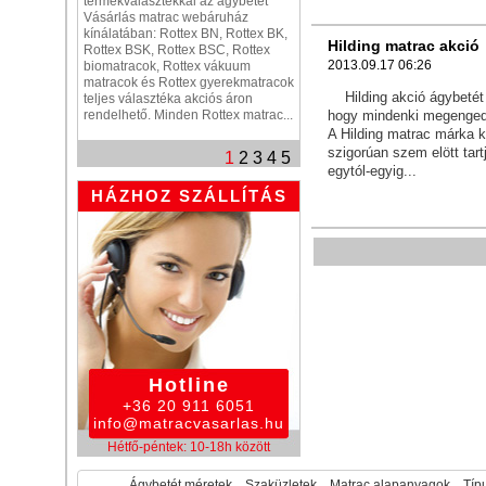
termékválasztékkal az ágybetét
Vásárlás matrac webáruház
kínálatában: Rottex BN, Rottex BK,
Hilding matrac akció
Rottex BSK, Rottex BSC, Rottex
2013.09.17 06:26
biomatracok, Rottex vákuum
matracok és Rottex gyerekmatracok
Hilding akció ágybetét é
teljes választéka akciós áron
hogy mindenki megenged
rendelhető. Minden Rottex matrac...
A Hilding matrac márka k
szigorúan szem elött tart
1
2
3
4
5
egytól-egyig...
HÁZHOZ SZÁLLÍTÁS
Hotline
+36 20 911 6051
info@matracvasarlas.hu
Hétfő-péntek: 10-18h között
Ágybetét méretek
Szaküzletek
Matrac alapanyagok
Típu