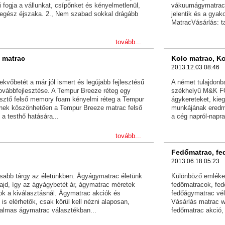
 fogja a vállunkat, csípőnket és kényelmetlenül,
vákuumágymatrac 
i egész éjszaka. 2., Nem szabad sokkal drágább
jelentik és a gyak
MatracVásárlás: t
tovább...
 matrac
Kolo matrac, K
2013.12.03 08:46
kvőbetét a már jól ismert és legújabb fejlesztésű
A német tulajdonb
vábbfejlesztése. A Tempur Breeze réteg egy
székhelyű M&K FOA
resztő felső memory foam kényelmi réteg a Tempur
ágykereteket, kie
nek köszönhetően a Tempur Breeze matrac felső
munkájának eredm
 a testhő hatására...
a cég napról-napra
tovább...
Fedőmatrac, fe
2013.06.18 05:23
sabb tárgy az életünkben. Ágyágymatrac életünk
Különböző emléke
ajd, így az ágyágybetét ár, ágymatrac méretek
fedőmatracok, fed
k a kiválasztásnál. Ágymatrac akciók és
fedőágymatrac vé
is elérhetők, csak körül kell nézni alaposan,
Vásárlás matrac w
talmas ágymatrac választékban...
fedőmatrac akció,