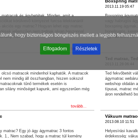
Boxspring matr
2013.11.19 05:47
 matracok és ágybetétek. Minden, amit a
Boxspring ágymatr
kciókat körülvevő környezet furcsa lélektanáról
vagy habrugós ág
% akciós egy matrac? Hogyan lehet egy matrac
boxspring ágynak,
kedések jellemzően nem tudnak olyan haszonnal
bonellrugós, kere
nálunk, hogy biztonságos böngészés mellett a legjobb felhaszná
dmény mellett...
ágymatracból és eg
Elfogadom
Részletek
tovább...
Ted matrac, Ted
2013.11.28 06:44
s, olcsó matracok mindenhol kaphatók. A matracok
Ted fekvőbetét vá
l nem mindig áll összhangban, hiszen sokszol
ágymatrac webáruh
 matracoknak tűnő termékek esetén is
webshop oldalán a
lyan silány minőséget kapunk, ami egyszerűen még
típusai, matrac m
áron rendelhető bo
tovább...
ac
Vákuum matrac
2013.08.10 11:51
gy matrac? Egy jó ágy ágymatrac 3 fontos
Helyesírási kavalk
k. 1., Nem szabad, hogy a matrac túl kemény
érdekesség: váku