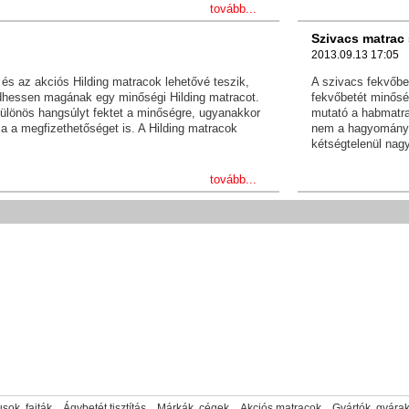
tovább...
Szivacs matrac
2013.09.13 17:05
s az akciós Hilding matracok lehetővé teszik,
A szivacs fekvőbe
hessen magának egy minőségi Hilding matracot.
fekvőbetét minősé
ülönös hangsúlyt fektet a minőségre, ugyanakkor
mutató a habmatra
ja a megfizethetőséget is. A Hilding matracok
nem a hagyományo
kétségtelenül nag
tovább...
sok, fajták
Ágybetét tisztítás
Márkák, cégek
Akciós matracok
Gyártók, gyára