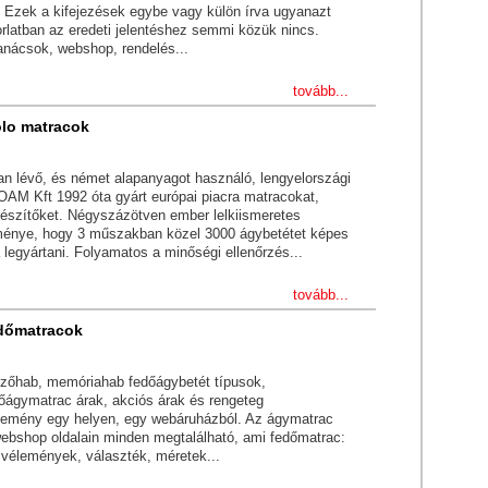
Ezek a kifejezések egybe vagy külön írva ugyanazt
orlatban az eredeti jelentéshez semmi közük nincs.
anácsok, webshop, rendelés...
tovább...
olo matracok
an lévő, és német alapanyagot használó, lengyelországi
M Kft 1992 óta gyárt európai piacra matracokat,
gészítőket. Négyszázötven ember lelkiismeretes
énye, hogy 3 műszakban közel 3000 ágybetétet képes
 legyártani. Folyamatos a minőségi ellenőrzés...
tovább...
dőmatracok
zőhab, memóriahab fedőágybetét típusok,
őágymatrac árak, akciós árak és rengeteg
lemény egy helyen, egy webáruházból. Az ágymatrac
ebshop oldalain minden megtalálható, ami fedőmatrac:
 vélemények, választék, méretek...