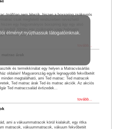
ac
ac önállóan nem létezik, hiszen a boxspring zsákrugós
ymatrac csak megfelelő rendszerben nevezhető
 hiszen egy hagyományos boxspring ágy egy alsó
tes ágyból, fölötte egy zsákrugós vagy habrugós
lói élményt nyújthassuk látogatóinknak.
y fedőmatracból áll ...
tovább...
 matrac árak
laszték és termékkínálat egy helyen a Matracvásárlás
áz oldalain! Magyarország egyik legnagyobb fekvőbetét
 minden megtalálható, ami Ted matrac: Ted matracok
éretek, Ted matrac árak Ted és matrac akciók. Az akciós
lgár Ted matraccsalád évtizedek...
tovább...
ok
ád, ami a vákuummatracok körül kialakult, egy ritka
um matracok, vákuummatracok, vákuum fekvőbetét