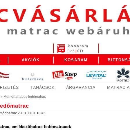
kosaram
0 db
|
0 Ft
L
AKCIÓK
KOSARAM
BIZTONS
FIZETÉS
TANÁCSOK
ÁRGARANCIA
MATRAC 
»
Memóriahabos fedőmatrac
fedőmatrac
a módosítva:
2013.08.01 18:45
trac, emlékezőhabos fedőmatracok