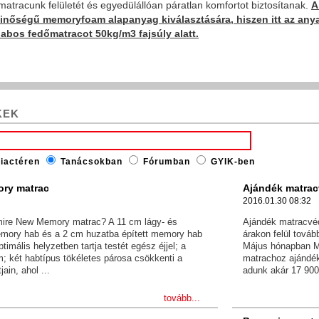
matracunk felületét és egyedülállóan páratlan komfortot biztosítanak.
A
minőségű memoryfoam alapanyag kiválasztására, hiszen itt az any
abos fedőmatracot 50kg/m3 fajsúly alatt.
KEK
iactéren
Tanácsokban
Fórumban
GYIK-ben
ry matrac
Ajándék matrac
2016.01.30 08:32
mire New Memory matrac? A 11 cm lágy- és
Ajándék matracvéd
emory hab és a 2 cm huzatba épített memory hab
árakon felül tová
imális helyzetben tartja testét egész éjjel; a
Május hónapban M
 két habtípus tökéletes párosa csökkenti a
matrachoz ajándé
ain, ahol ...
adunk akár 17 900 
tovább...