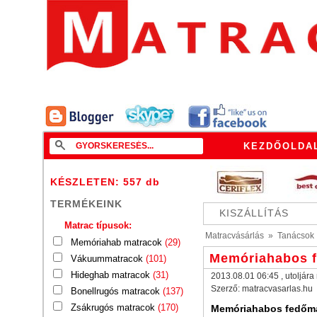
KEZDŐOLDA
KÉSZLETEN: 557
db
TERMÉKEINK
KISZÁLLÍTÁS
Matrac típusok:
Matracvásárlás
»
Tanácsok
Memóriahab matracok
(29)
Memóriahabos 
Vákuummatracok
(101)
Hideghab matracok
(31)
2013.08.01 06:45
, utoljár
Szerző:
matracvasarlas.hu
Bonellrugós matracok
(137)
Zsákrugós matracok
(170)
Memóriahabos fedőma