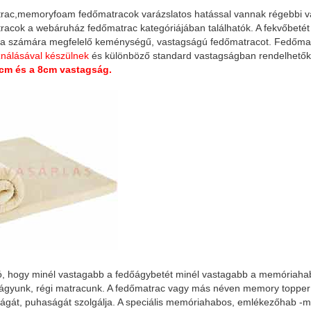
ac,memoryfoam fedőmatracok varázslatos hatással vannak régebbi vag
cok a webáruház fedőmatrac kategóriájában találhatók. A fekvőbetét
 a számára megfelelő keménységű, vastagságú fedőmatracot. Fedőmatr
nálásával készülnek
és különböző standard vastagságban rendelhetők
cm és a 8cm vastagság.
ó, hogy minél vastagabb a fedőágybetét minél vastagabb a memóriaha
 ágyunk, régi matracunk. A fedőmatrac vagy más néven memory topper 
ságát, puhaságát szolgálja. A speciális memóriahabos, emlékezőhab 