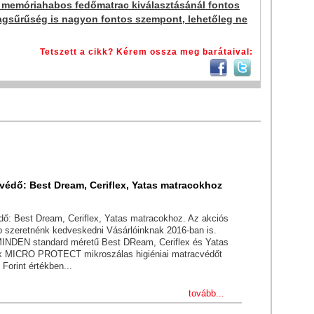
 memóriahabos fedőmatrac kiválasztásánál fontos
agsűrűség is nagyon fontos szempont, lehetőleg ne
Tetszett a cikk? Kérem ossza meg barátaival:
védő: Best Dream, Ceriflex, Yatas matracokhoz
ő: Best Dream, Ceriflex, Yatas matracokhoz. Az akciós
bb szeretnénk kedveskedni Vásárlóinknak 2016-ban is.
INDEN standard méretű Best DReam, Ceriflex és Yatas
k MICRO PROTECT mikroszálas higiéniai matracvédőt
Forint értékben...
tovább...