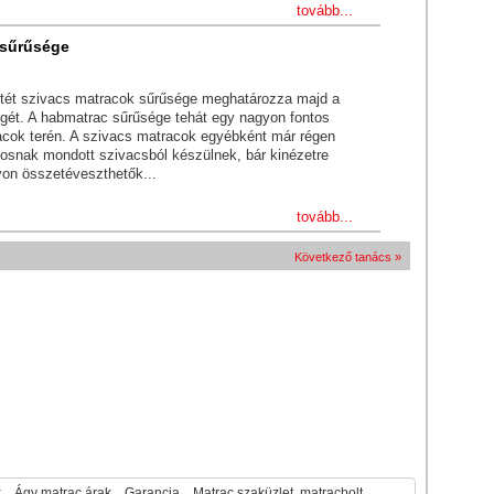
tovább...
 sűrűsége
tét szivacs matracok sűrűsége meghatározza majd a
gét. A habmatrac sűrűsége tehát egy nagyon fontos
cok terén. A szivacs matracok egyébként már régen
snak mondott szivacsból készülnek, bár kinézetre
yon összetéveszthetők...
tovább...
Következő tanács »
k
Ágy matrac árak
Garancia
Matrac szaküzlet, matracbolt