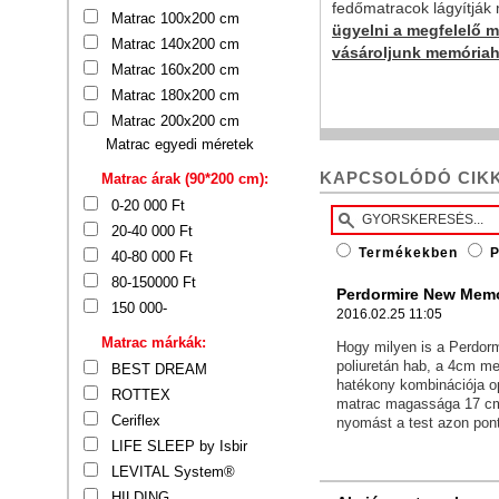
fedőmatracok lágyítják 
Matrac 100x200 cm
ügyelni a megfelelő 
Matrac 140x200 cm
vásároljunk memóriah
Matrac 160x200 cm
Matrac 180x200 cm
Matrac 200x200 cm
Matrac egyedi méretek
KAPCSOLÓDÓ CIK
Matrac árak (90*200 cm):
0-20 000 Ft
20-40 000 Ft
Termékekben
P
40-80 000 Ft
80-150000 Ft
Perdormire New Memo
150 000-
2016.02.25 11:05
Matrac márkák:
Hogy milyen is a Perdor
poliuretán hab, a 4cm m
BEST DREAM
hatékony kombinációja opt
ROTTEX
matrac magassága 17 cm;
Ceriflex
nyomást a test azon pontj
LIFE SLEEP by Isbir
LEVITAL System®
HILDING