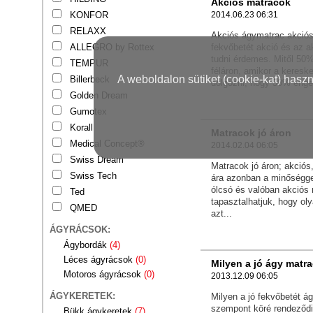
Akciós matracok
2014.06.23 06:31
KONFOR
RELAXX
Akciós ágymatrac akciós
fekvőbetét akció és az a
ALLEGRO by Rottex
tudni érdemes. Mitől 50
TEMPUR
féláron, amikor a keres
A weboldalon sütiket (cookie-kat) hasz
Billerbeck
dolgozni, hogy 50% enge
Golden Dream
Gumotex
Korall
Matracok jó áron
Medical Concept®
2014.02.04 06:05
Swiss Dream
Matracok jó áron; akció
Swiss Tech
ára azonban a minőségge
ólcsó és valóban akciós
Ted
tapasztalhatjuk, hogy o
QMED
azt...
ÁGYRÁCSOK:
Ágybordák
(4)
Léces ágyrácsok
(0)
Milyen a jó ágy matr
Motoros ágyrácsok
(0)
2013.12.09 06:05
ÁGYKERETEK:
Milyen a jó fekvőbetét á
szempont köré rendeződi
Bükk ágykeretek
(7)