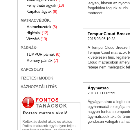
legyen, hiszen az nyomni
Felnyitható ágyak
(18)
forgolódva fogunk aludn
Kárpitos ágyak
(8)
matracot...
MATRACVÉDŐK:
Matrachuzatok
(5)
Higiéniai
(12)
Tempur Cloud Breeze
2015.03.05 10:28
Vízzáró
(13)
A Tempur Cloud Breeze fe
PÁRNÁK:
Tempur Coud matracok to
TEMPUR párnák
(0)
kivételesen hűs, légáte
Memory párnák
(7)
Cloud matracokon amely
rétege nem melegszik fel
KAPCSOLAT
FIZETÉSI MÓDOK
HÁZHOZSZÁLLÍTÁS
Ágymatrac
2013.10.11 05:55
Ágyágymatrac a legfonto
egyharmadát szolgálja m
nagyon fontos szemponto
Rottex matrac akció
ágymatracok akciós áron 
gondosan válogatni a ha
Rottex ágybetét akció és akciós
Rottex matracok egy helyen teljes