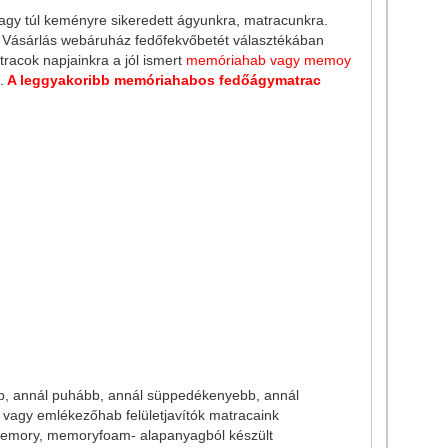
y túl keményre sikeredett ágyunkra, matracunkra.
 Vásárlás webáruház fedőfekvőbetét választékában
acok napjainkra a jól ismert
memóriahab vagy memoy
.
A leggyakoribb memóriahabos fedőágymatrac
b, annál puhább, annál süppedékenyebb, annál
vagy emlékezőhab felületjavítók matracaink
-memory, memoryfoam- alapanyagból készült