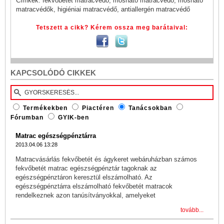
Címkék: fekvőbetét matracvédő, mosható matracvédő, mosható
matracvédők, higiéniai matracvédő, antiallergén matracvédő
Tetszett a cikk? Kérem ossza meg barátaival:
KAPCSOLÓDÓ CIKKEK
Termékekben
Piactéren
Tanácsokban
Fórumban
GYIK-ben
Matrac egészségpénztárra
2013.04.06 13:28
Matracvásárlás fekvőbetét és ágykeret webáruházban számos
fekvőbetét matrac egészségpénztár tagoknak az
egészségpénztáron keresztül elszámolható. Az
egészségpénztárra elszámolható fekvőbetét matracok
rendelkeznek azon tanúsítványokkal, amelyeket
tovább...