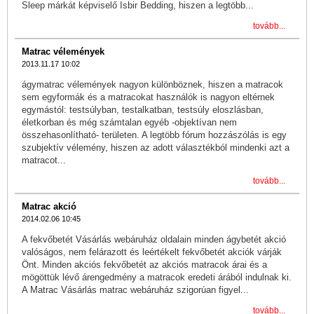
Sleep márkát képviselő Isbir Bedding, hiszen a legtöbb...
tovább...
Matrac vélemények
2013.11.17 10:02
ágymatrac vélemények nagyon különböznek, hiszen a matracok
sem egyformák és a matracokat használók is nagyon eltérnek
egymástól: testsúlyban, testalkatban, testsúly eloszlásban,
életkorban és még számtalan egyéb -objektívan nem
összehasonlítható- területen. A legtöbb fórum hozzászólás is egy
szubjektív vélemény, hiszen az adott választékból mindenki azt a
matracot...
tovább...
Matrac akció
2014.02.06 10:45
A fekvőbetét Vásárlás webáruház oldalain minden ágybetét akció
valóságos, nem felárazott és leértékelt fekvőbetét akciók várják
Önt. Minden akciós fekvőbetét az akciós matracok árai és a
mögöttük lévő árengedmény a matracok eredeti árából indulnak ki.
A Matrac Vásárlás matrac webáruház szigorúan figyel...
tovább...