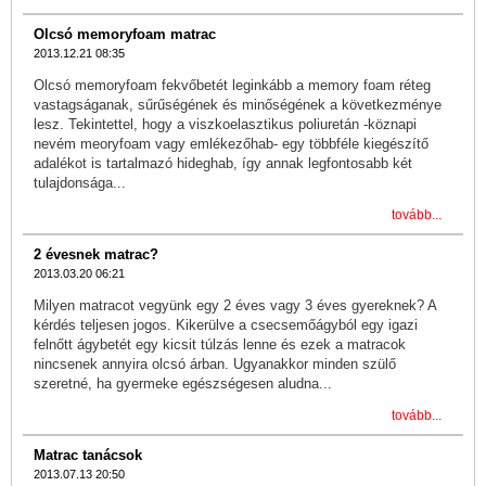
Olcsó memoryfoam matrac
2013.12.21 08:35
Olcsó memoryfoam fekvőbetét leginkább a memory foam réteg
vastagságanak, sűrűségének és minőségének a következménye
lesz. Tekintettel, hogy a viszkoelasztikus poliuretán -köznapi
nevém meoryfoam vagy emlékezőhab- egy többféle kiegészítő
adalékot is tartalmazó hideghab, így annak legfontosabb két
tulajdonsága...
tovább...
2 évesnek matrac?
2013.03.20 06:21
Milyen matracot vegyünk egy 2 éves vagy 3 éves gyereknek? A
kérdés teljesen jogos. Kikerülve a csecsemőágyból egy igazi
felnőtt ágybetét egy kicsit túlzás lenne és ezek a matracok
nincsenek annyira olcsó árban. Ugyanakkor minden szülő
szeretné, ha gyermeke egészségesen aludna...
tovább...
Matrac tanácsok
2013.07.13 20:50