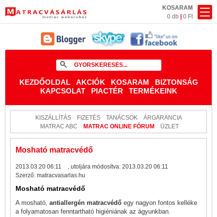
KOSARAM
0 db
|
0 Ft
KEZDŐOLDAL
AKCIÓK
KOSARAM
BIZTONSÁG
KAPCSOLAT
PIACTÉR
TERMÉKEINK
KISZÁLLÍTÁS
FIZETÉS
TANÁCSOK
ÁRGARANCIA
MATRAC ABC
MATRAC ONLINE FÓRUM
ÜZLET
Mosható matracvédő
2013.03.20 06:11
, utoljára módosítva:
2013.03.20 06:11
Szerző:
matracvasarlas.hu
Mosható matracvédő
A mosható,
antiallergén matracvédő
egy nagyon fontos kelléke
a folyamatosan fenntartható higiéniának az ágyunkban.