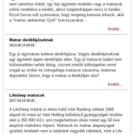
nem városhoz kötött, így haz ágybetét rendelés vagy a matracok
online rendelése a kérdés, akkor tulajdonképpen nincs is kérdés.
Kicsit furcsa volt számunkra, hogy rengeteg keresés érkezik, akik
a "matrac webáruház Győr" kulcsszavakat...
tovább...
Matrac derékfájósoknak
2013.06.13 04:55
Egy jó ágymatrac kellene derékfájásra. Vagyis derékfájósoknak
egy ágybetét éppen derékfájás ellen. Egy jó matracot találni nem
különösebben nehéz dolog, viszont mielőtt költségekbe verné
magát az ember és méregdrága matracot vásárolna, érdemes
átgondolni: biztos, hogy a matrac a derékfájás oka?
tovább...
Lifesleep matracok
2017.04.10 06:40
A LifeSleep márkát is életre keltő Isbir Bedding vállalat 1968
alapult és mára az Isbir Holding különböző gyáregységek területe
eléri a 350 000 m2-t, ami meglehetősen óriási méret egy 50 éve
alapított márkához képest. Matracok és matrac alapanyagok
gyártási területén nem is találnánk nagyobb vállalatot, mint a Life