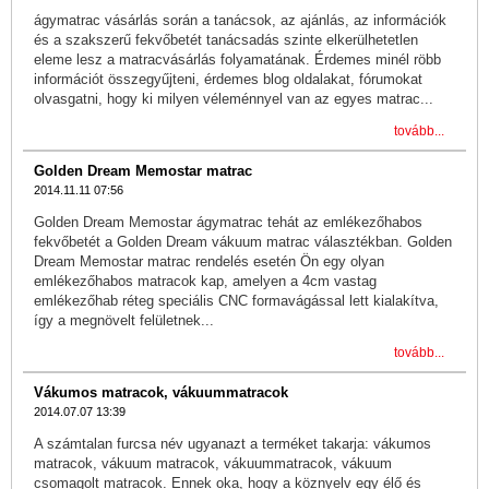
ágymatrac vásárlás során a tanácsok, az ajánlás, az információk
és a szakszerű fekvőbetét tanácsadás szinte elkerülhetetlen
eleme lesz a matracvásárlás folyamatának. Érdemes minél röbb
információt összegyűjteni, érdemes blog oldalakat, fórumokat
olvasgatni, hogy ki milyen véleménnyel van az egyes matrac...
tovább...
Golden Dream Memostar matrac
2014.11.11 07:56
Golden Dream Memostar ágymatrac tehát az emlékezőhabos
fekvőbetét a Golden Dream vákuum matrac választékban. Golden
Dream Memostar matrac rendelés esetén Ön egy olyan
emlékezőhabos matracok kap, amelyen a 4cm vastag
emlékezőhab réteg speciális CNC formavágással lett kialakítva,
így a megnövelt felületnek...
tovább...
Vákumos matracok, vákuummatracok
2014.07.07 13:39
A számtalan furcsa név ugyanazt a terméket takarja: vákumos
matracok, vákuum matracok, vákuummatracok, vákuum
csomagolt matracok. Ennek oka, hogy a köznyelv egy élő és