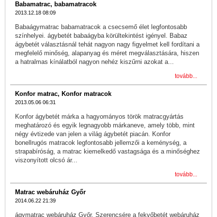
Babamatrac, babamatracok
2013.12.18 08:09
Babaágymatrac babamatracok a csecsemő élet legfontosabb
színhelyei. ágybetét babaágyba körültekintést igényel. Babaz
ágybetét választásnál tehát nagyon nagy figyelmet kell fordítani a
megfelelő minőség, alapanyag és méret megválasztására, hiszen
a hatralmas kínálatból nagyon nehéz kiszűrni azokat a...
tovább...
Konfor matrac, Konfor matracok
2013.05.06 06:31
Konfor ágybetét márka a hagyományos török matracgyártás
meghatározó és egyik legnagyobb márkaneve, amely több, mint
négy évtizede van jelen a világ ágybetét piacán. Konfor
bonellrugós matracok legfontosabb jellemzői a keménység, a
strapabíróság, a matrac kiemelkedő vastagsága és a minőséghez
viszonyított olcsó ár...
tovább...
Matrac webáruház Győr
2014.06.22 21:39
ágymatrac webáruház Győr. Szerencsére a fekvőbetét webáruház