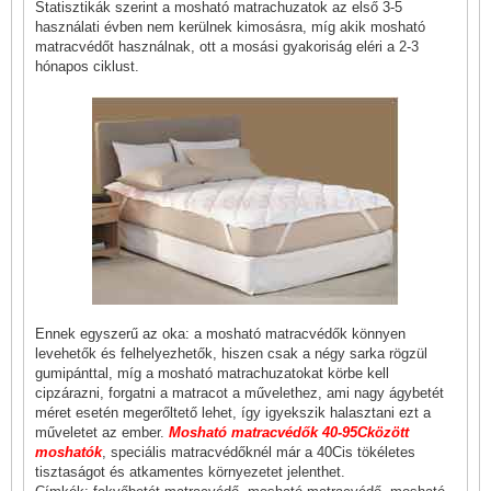
Statisztikák szerint a mosható matrachuzatok az első 3-5
használati évben nem kerülnek kimosásra, míg akik mosható
matracvédőt használnak, ott a mosási gyakoriság eléri a 2-3
hónapos ciklust.
Ennek egyszerű az oka: a mosható matracvédők könnyen
levehetők és felhelyezhetők, hiszen csak a négy sarka rögzül
gumipánttal, míg a mosható matrachuzatokat körbe kell
cipzárazni, forgatni a matracot a művelethez, ami nagy ágybetét
méret esetén megerőltető lehet, így igyekszik halasztani ezt a
műveletet az ember.
Mosható matracvédők 40-95Cközött
moshatók
, speciális matracvédőknél már a 40Cis tökéletes
tisztaságot és atkamentes környezetet jelenthet.