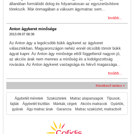
állandóan formálódó dolog és folyamatosan az egyszerűsítésre
törekszik. Már önmagában a vákuum ágymatrac sem...
tovább...
Anton ágykeret minősége
2013.09.07 06:36
Az Anton ágy a legolcsóbb bükk ágykeret az ágykeret
választékban, Magyarországon nehéz ennél olcsóbb tömör bükk
ágyat kapni. Az Anton ágy minősége ettől függetlenül nagyon jó,
az akciós árak nem mennes a minőség és a kidolgozottság
rovására. Az Anton ágykeret vastagsága és fekvő magassága...
tovább...
Következő tanács »
Ágybetét méretek
Szaküzletek
Matrac alapanyagok
Típusok,
fajták
Ágybetét tisztítás
Márkák, cégek
Akciós matracok
Gyártók,
gyárak
Ágy matrac árak
Garancia
Matrac szaküzlet, matracbolt