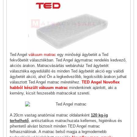
Ted Angel
vákuum matrac
egy minőségi ágybetét a Ted
fekvőbetét választékban. Ted Angel ágymatrac rendelés kedvező,
akciós árakon. Matracvásárlás webáruház Ted ágybetét
választéka egyedülálló és minden Ted ágybetét akció egy valódi
ágybetét akció, ahol Ön a legkedvezőbb, legolcsóbb árakon juthat
választott Ted Angel matrac méretéhez.
TED Angel Novoflex
habból készült vákuum matrac
mindenkinek ajánlott, aki a
kemény, kicsit feszesebb matracokat szereti.
A 20cm vastag anatómiai matrac oldalanként
120 kg-ig
terhelhető
, antisztatikus matrachuzata kellemes, higiénikus és
pihentető alvást biztosít minden TED Angel matrac
felhasználónak. A matrac belső magja a legmodernebb