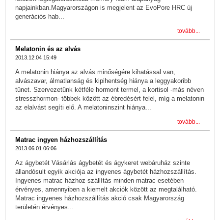
napjainkban.Magyarországon is megjelent az EvoPore HRC új
generációs hab...
tovább...
Melatonin és az alvás
2013.12.04 15:49
A melatonin hiánya az alvás minőségére kihatással van,
alvászavar, álmatlanság és kipihentség hiánya a leggyakoribb
tünet. Szervezetünk kétféle hormont termel, a kortisol -más néven
stresszhormon- többek között az ébredésért felel, míg a melatonin
az elalvást segíti elő. A melatoninszint hiánya...
tovább...
Matrac ingyen házhozszállítás
2013.06.01 06:06
Az ágybetét Vásárlás ágybetét és ágykeret webáruház szinte
állandósult egyik akciója az ingyenes ágybetét házhozszállítás.
Ingyenes matrac házhoz szállítás minden matrac esetében
érvényes, amennyiben a kiemelt akciók között az megtalálható.
Matrac ingyenes házhozszállítás akció csak Magyarország
területén érvényes...