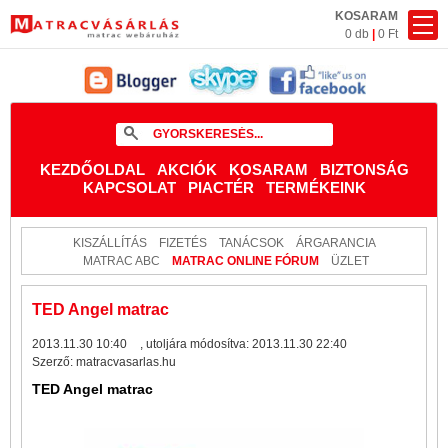
KOSARAM
0 db
|
0 Ft
KEZDŐOLDAL
AKCIÓK
KOSARAM
BIZTONSÁG
KAPCSOLAT
PIACTÉR
TERMÉKEINK
KISZÁLLÍTÁS
FIZETÉS
TANÁCSOK
ÁRGARANCIA
MATRAC ABC
MATRAC ONLINE FÓRUM
ÜZLET
TED Angel matrac
2013.11.30 10:40
, utoljára módosítva:
2013.11.30 22:40
Szerző:
matracvasarlas.hu
TED Angel matrac