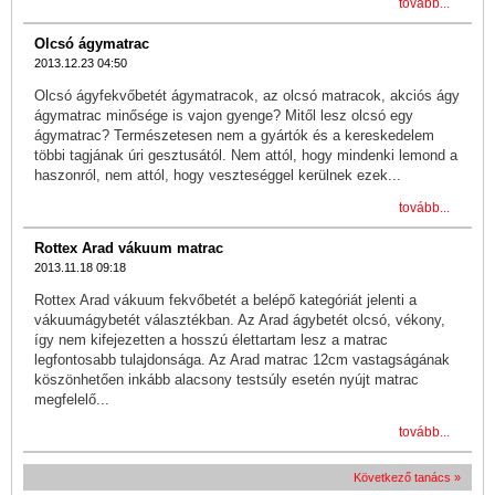
tovább...
Olcsó ágymatrac
2013.12.23 04:50
Olcsó ágyfekvőbetét ágymatracok, az olcsó matracok, akciós ágy
ágymatrac minősége is vajon gyenge? Mitől lesz olcsó egy
ágymatrac? Természetesen nem a gyártók és a kereskedelem
többi tagjának úri gesztusától. Nem attól, hogy mindenki lemond a
haszonról, nem attól, hogy veszteséggel kerülnek ezek...
tovább...
Rottex Arad vákuum matrac
2013.11.18 09:18
Rottex Arad vákuum fekvőbetét a belépő kategóriát jelenti a
vákuumágybetét választékban. Az Arad ágybetét olcsó, vékony,
így nem kifejezetten a hosszú élettartam lesz a matrac
legfontosabb tulajdonsága. Az Arad matrac 12cm vastagságának
köszönhetően inkább alacsony testsúly esetén nyújt matrac
megfelelő...
tovább...
Következő tanács »