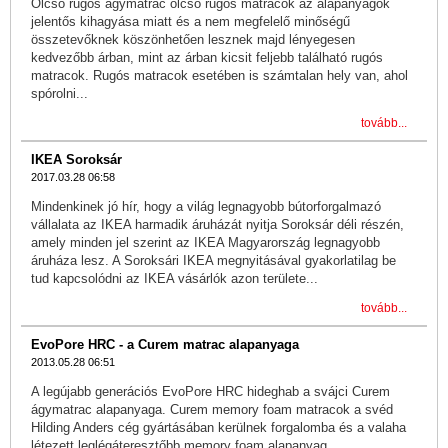
Olcsó rugós ágymatrac olcsó rugós matracok az alapanyagok
jelentős kihagyása miatt és a nem megfelelő minőségű
összetevőknek köszönhetően lesznek majd lényegesen
kedvezőbb árban, mint az árban kicsit feljebb található rugós
matracok. Rugós matracok esetében is számtalan hely van, ahol
spórolni...
tovább...
IKEA Soroksár
2017.03.28 06:58
Mindenkinek jó hír, hogy a világ legnagyobb bútorforgalmazó
vállalata az IKEA harmadik áruházát nyitja Soroksár déli részén,
amely minden jel szerint az IKEA Magyarország legnagyobb
áruháza lesz. A Soroksári IKEA megnyitásával gyakorlatilag be
tud kapcsolódni az IKEA vásárlók azon területe...
tovább...
EvoPore HRC - a Curem matrac alapanyaga
2013.05.28 06:51
A legújabb generációs EvoPore HRC hideghab a svájci Curem
ágymatrac alapanyaga. Curem memory foam matracok a svéd
Hilding Anders cég gyártásában kerülnek forgalomba és a valaha
létezett leglégáteresztőbb memory foam alapanyag