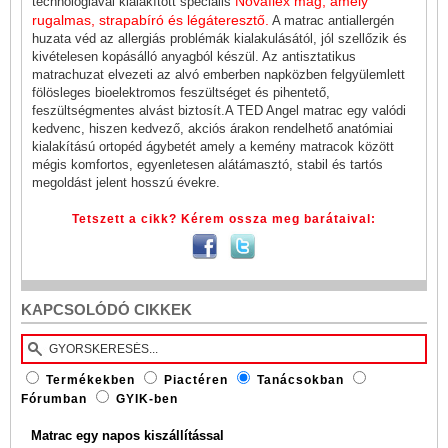
Novaflex mag, amely
technológiával kialakított speciális
rugalmas, strapabíró és légáteresztő.
A matrac antiallergén
huzata véd az allergiás problémák kialakulásától, jól szellőzik és
kivételesen kopásálló anyagból készül. Az antisztatikus
matrachuzat elvezeti az alvó emberben napközben felgyülemlett
fölösleges bioelektromos feszültséget és pihentető,
feszültségmentes alvást biztosít.A TED Angel matrac egy valódi
kedvenc, hiszen kedvező, akciós árakon rendelhető anatómiai
kialakítású ortopéd ágybetét amely a kemény matracok között
mégis komfortos, egyenletesen alátámasztó, stabil és tartós
megoldást jelent hosszú évekre.
Tetszett a cikk? Kérem ossza meg barátaival:
KAPCSOLÓDÓ CIKKEK
Termékekben
Piactéren
Tanácsokban
Fórumban
GYIK-ben
Matrac egy napos kiszállítással