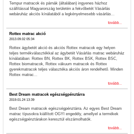
Tempur matracok és párnák (általában) ingyenes házhoz
szállítással Magyarország területén a fekvőbetét Vásárlás
webáruház akciós kínálatából a legkényelmesebb vásárlás...
tovább...
Rottex matrac akció
2013.09.02 05:34
Rottex ágybetét akció és akciós Rottex matracok egy helyen
teljes termékválasztékkal az ágybetét Vásárlás matrac webáruház
kínálatában: Rottex BN, Rottex BK, Rottex BSK, Rottex BSC,
Rottex biomatracok, Rottex vákuum matracok és Rottex
gyerekmatracok teljes választéka akciós áron rendelhető. Minden
Rottex matrac...
tovább...
Best Dream matracok egészségpénztárra
2019.01.24 13:39
Best Dream matracok egészségpénztárra. Az egyes Best Dream
matrac típusokra kiállított OGYI engedély, amellyel a termékek
egészségpénztárakon keresztül elszámolhatók.
tovább...