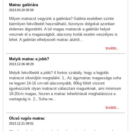
Matrac galériára
2013.03.20 05:59
Milyen matracot vegyünk a galériára? Galéria esetében szinte
bármilyen fekvőbetét használható, bizonyos dolgokat azonban
érdemes átgondolni. A túl magas matracok a galérián helyet
vesznek el a magasságból, alacsony korlát esetén veszélyes is
lehet. A galérián elhelyezett matrac alulról...
tovább...
Melyik matrac a jobb?
2013.12.06 08:29
Melyik fekvőbetét a jobb? 4 fontos szabály, hogy a legjobb
matracot sikerüljön megtalálni. 1., Az ágymatrac magassága soha
ne legyen 14-16 cm-nél alacsonyabb, 80kg fölött viszont
igyekezzünk olyan matracot választani magunknak, ami minimum
18-20cm magas, hiszen a matrac teherbírását meghatározza a
vastagság is. 2., Soha ne...
tovább...
Olcsó rugós matrac
2013.12.21 08:01