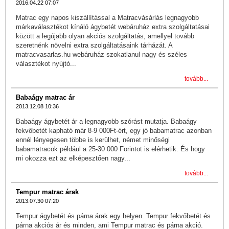
2016.04.22 07:07
Matrac egy napos kiszállítással a Matracvásárlás legnagyobb
márkaválasztékot kínáló ágybetét webáruház extra szolgáltatásai
között a legújabb olyan akciós szolgáltatás, amellyel tovább
szeretnénk növelni extra szolgáltatásaink tárházát. A
matracvasarlas.hu webáruház szokatlanul nagy és széles
választékot nyújtó...
tovább...
Babaágy matrac ár
2013.12.08 10:36
Babaágy ágybetét ár a legnagyobb szórást mutatja. Babaágy
fekvőbetét kapható már 8-9 000Ft-ért, egy jó babamatrac azonban
ennél lényegesen többe is kerülhet, német minőségi
babamatracok például a 25-30 000 Forintot is elérhetik. És hogy
mi okozza ezt az elképesztően nagy...
tovább...
Tempur matrac árak
2013.07.30 07:20
Tempur ágybetét és párna árak egy helyen. Tempur fekvőbetét és
párna akciós ár és minden, ami Tempur matrac és párna akció.