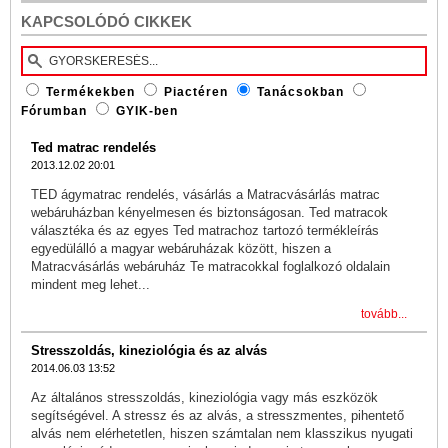
KAPCSOLÓDÓ CIKKEK
Termékekben
Piactéren
Tanácsokban
Fórumban
GYIK-ben
Ted matrac rendelés
2013.12.02 20:01
TED ágymatrac rendelés, vásárlás a Matracvásárlás matrac
webáruházban kényelmesen és biztonságosan. Ted matracok
választéka és az egyes Ted matrachoz tartozó termékleírás
egyedülálló a magyar webáruházak között, hiszen a
Matracvásárlás webáruház Te matracokkal foglalkozó oldalain
mindent meg lehet...
tovább...
Stresszoldás, kineziológia és az alvás
2014.06.03 13:52
Az általános stresszoldás, kineziológia vagy más eszközök
segítségével. A stressz és az alvás, a stresszmentes, pihentető
alvás nem elérhetetlen, hiszen számtalan nem klasszikus nyugati