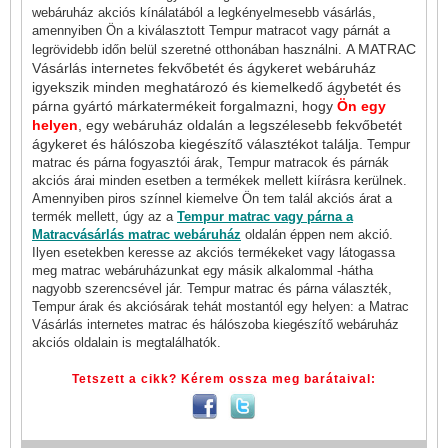
webáruház akciós kínálatából a legkényelmesebb vásárlás,
amennyiben Ön a kiválasztott Tempur matracot vagy párnát a
A MATRAC
legrövidebb időn belül szeretné otthonában használni.
Vásárlás internetes fekvőbetét és ágykeret webáruház
igyekszik minden meghatározó és kiemelkedő ágybetét és
párna gyártó márkatermékeit forgalmazni, hogy
Ön egy
helyen
, egy webáruház oldalán a legszélesebb fekvőbetét
ágykeret és hálószoba kiegészítő választékot találja.
Tempur
matrac és párna fogyasztói árak, Tempur matracok és párnák
akciós árai minden esetben a termékek mellett kiírásra kerülnek.
Amennyiben piros színnel kiemelve Ön tem talál akciós árat a
termék mellett, úgy az a
Tempur matrac vagy párna a
Matracvásárlás matrac webáruház
oldalán éppen nem akció.
Ilyen esetekben keresse az akciós termékeket vagy látogassa
meg matrac webáruházunkat egy másik alkalommal -hátha
nagyobb szerencsével jár. Tempur matrac és párna választék,
Tempur árak és akciósárak tehát mostantól egy helyen: a Matrac
Vásárlás internetes matrac és hálószoba kiegészítő webáruház
akciós oldalain is megtalálhatók.
Tetszett a cikk? Kérem ossza meg barátaival: