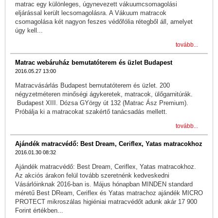
matrac egy különleges, úgynevezett vákuumcsomagolási
eljárással került lecsomagolásra. A Vákuum matracok
csomagolása két nagyon feszes védőfólia rétegből áll, amelyet
úgy kell...
tovább...
Matrac webáruház bemutatóterem és üzlet Budapest
2016.05.27 13:00
Matracvásárlás Budapest bemutatóterem és üzlet. 200
négyzetméteren minőségi ágykeretek, matracok, ülőgarnitúrák.
Budapest XIII. Dózsa GYörgy út 132 (Matrac Ász Premium).
Próbálja ki a matracokat szakértő tanácsadás mellett.
tovább...
Ajándék matracvédő: Best Dream, Ceriflex, Yatas matracokhoz
2016.01.30 08:32
Ajándék matracvédő: Best Dream, Ceriflex, Yatas matracokhoz.
Az akciós árakon felül tovább szeretnénk kedveskedni
Vásárlóinknak 2016-ban is. Május hónapban MINDEN standard
méretű Best DReam, Ceriflex és Yatas matrachoz ajándék MICRO
PROTECT mikroszálas higiéniai matracvédőt adunk akár 17 900
Forint értékben...