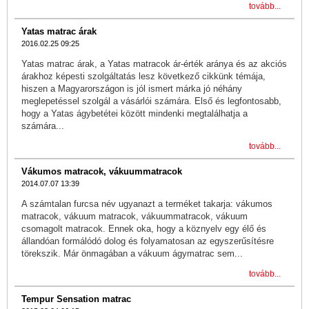
tovább...
Yatas matrac árak
2016.02.25 09:25
Yatas matrac árak, a Yatas matracok ár-érték aránya és az akciós
árakhoz képesti szolgáltatás lesz következő cikkünk témája,
hiszen a Magyarországon is jól ismert márka jó néhány
meglepetéssel szolgál a vásárlói számára. Első és legfontosabb,
hogy a Yatas ágybetétei között mindenki megtalálhatja a
számára...
tovább...
Vákumos matracok, vákuummatracok
2014.07.07 13:39
A számtalan furcsa név ugyanazt a terméket takarja: vákumos
matracok, vákuum matracok, vákuummatracok, vákuum
csomagolt matracok. Ennek oka, hogy a köznyelv egy élő és
állandóan formálódó dolog és folyamatosan az egyszerűsítésre
törekszik. Már önmagában a vákuum ágymatrac sem...
tovább...
Tempur Sensation matrac