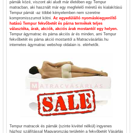
párnák közé, viszont aki aludt már életében egy Tempur
matracban, aki használt már egy megfelelő méretű és kialakítású
Tempur párnát -az többé kényelemben nem szeretne
kompromisszumot kötni.
Az egyedülálló nyomáskiegyenlítő
hatású Tempur fekvőbetét és párna termékek teljes
választéka, árak, akciók, akciós árak mostantól egy helyen.
Tempur ágymatrac és párna akciós ár és minden, ami Tempur
fekvőbetét és párna akció mostantól a Matracvásárlás.hu
internetes ágymatrac webshop oldalain is. elérhetők.
Tempur matracok és párnák (szinte kivétel nélkül) ingyenes
házhoz szállítással Magyarország területén a fekvőbetét Vásárlás