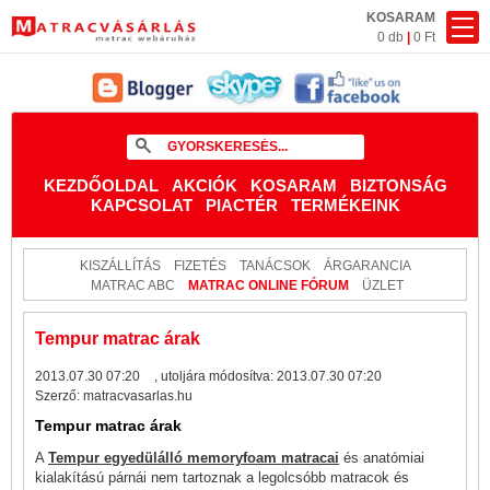
KOSARAM
0 db
|
0 Ft
KEZDŐOLDAL
AKCIÓK
KOSARAM
BIZTONSÁG
KAPCSOLAT
PIACTÉR
TERMÉKEINK
KISZÁLLÍTÁS
FIZETÉS
TANÁCSOK
ÁRGARANCIA
MATRAC ABC
MATRAC ONLINE FÓRUM
ÜZLET
Tempur matrac árak
2013.07.30 07:20
, utoljára módosítva:
2013.07.30 07:20
Szerző:
matracvasarlas.hu
Tempur matrac árak
A
Tempur egyedülálló memoryfoam matracai
és anatómiai
kialakítású párnái nem tartoznak a legolcsóbb matracok és