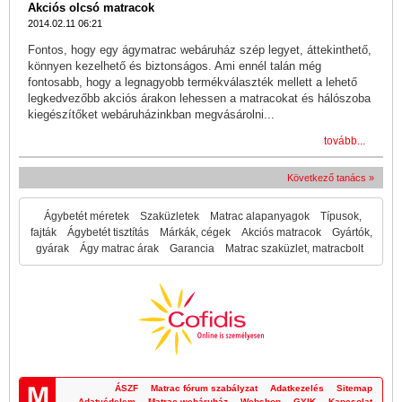
Akciós olcsó matracok
2014.02.11 06:21
Fontos, hogy egy ágymatrac webáruház szép legyet, áttekinthető,
könnyen kezelhető és biztonságos. Ami ennél talán még
fontosabb, hogy a legnagyobb termékválaszték mellett a lehető
legkedvezőbb akciós árakon lehessen a matracokat és hálószoba
kiegészítőket webáruházinkban megvásárolni...
tovább...
Következő tanács »
Ágybetét méretek
Szaküzletek
Matrac alapanyagok
Típusok,
fajták
Ágybetét tisztítás
Márkák, cégek
Akciós matracok
Gyártók,
gyárak
Ágy matrac árak
Garancia
Matrac szaküzlet, matracbolt
ÁSZF
Matrac fórum szabályzat
Adatkezelés
Sitemap
Adatvédelem
Matrac webáruház
Webshop
GYIK
Kapcsolat