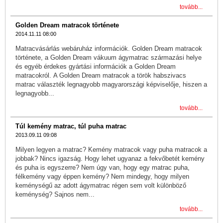
tovább...
Golden Dream matracok története
2014.11.11 08:00
Matracvásárlás webáruház információk. Golden Dream matracok
története, a Golden Dream vákuum ágymatrac származási helye
és egyéb érdekes gyártási információk a Golden Dream
matracokról. A Golden Dream matracok a török habszivacs
matrac választék legnagyobb magyarországi képviselője, hiszen a
legnagyobb...
tovább...
Túl kemény matrac, túl puha matrac
2013.09.11 09:08
Milyen legyen a matrac? Kemény matracok vagy puha matracok a
jobbak? Nincs igazság. Hogy lehet ugyanaz a fekvőbetét kemény
és puha is egyszerre? Nem úgy van, hogy egy matrac puha,
félkemény vagy éppen kemény? Nem mindegy, hogy milyen
keménységű az adott ágymatrac régen sem volt különböző
keménység? Sajnos nem...
tovább...