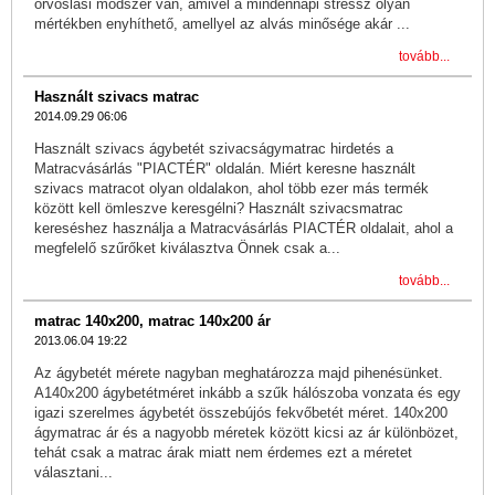
orvoslási módszer van, amivel a mindennapi stressz olyan
mértékben enyhíthető, amellyel az alvás minősége akár ...
tovább...
Használt szivacs matrac
2014.09.29 06:06
Használt szivacs ágybetét szivacságymatrac hirdetés a
Matracvásárlás "PIACTÉR" oldalán. Miért keresne használt
szivacs matracot olyan oldalakon, ahol több ezer más termék
között kell ömleszve keresgélni? Használt szivacsmatrac
kereséshez használja a Matracvásárlás PIACTÉR oldalait, ahol a
megfelelő szűrőket kiválasztva Önnek csak a...
tovább...
matrac 140x200, matrac 140x200 ár
2013.06.04 19:22
Az ágybetét mérete nagyban meghatározza majd pihenésünket.
A140x200 ágybetétméret inkább a szűk hálószoba vonzata és egy
igazi szerelmes ágybetét összebújós fekvőbetét méret. 140x200
ágymatrac ár és a nagyobb méretek között kicsi az ár különbözet,
tehát csak a matrac árak miatt nem érdemes ezt a méretet
választani...