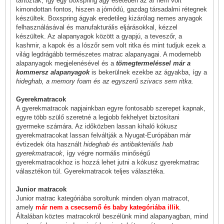
tartoztak, így egy boxspring ágy esetében az ár nem volt
kimondottan fontos, hiszen a jómódú, gazdag társadalmi rétegnek
készültek. Boxspring ágyak eredetileg kizárólag nemes anyagok
felhasználásával és manufakturális eljárásokkal, kézzel
készültek. Az alapanyagok között a gyapjú, a teveszőr, a
kashmir, a kapok és a lószőr sem volt ritka és mint tudjuk ezek a
világ legdrágább természetes matrac alapanyagai. A modernebb
alapanyagok megjelenésével és a
tömegtermeléssel már a
kommersz alapanyagok
is bekerülnek ezekbe az ágyakba, így a
hideghab, a memory foam és az egyszerű szivacs sem ritka.
Gyerekmatracok
A gyerekmatracok napjainkban egyre fontosabb szerepet kapnak,
egyre több szülő szeretné a legjobb fekhelyet biztosítani
gyermeke számára. Az időközben lassan kihaló kókusz
gyerekmatracokat lassan felváltják a Nyugat-Európában már
évtizedek óta használt
hideghab és antibakteriális hab
gyerekmatracok
, így végre normális minőségű
gyerekmatracokhoz is hozzá lehet jutni a kókusz gyerekmatrac
választékon túl.
Gyerekmatracok teljes választéka
.
Junior matracok
Junior matrac kategóriába soroltunk minden olyan matracot,
amely
már nem a csecsemő és baby kategóriába illik
.
Általában köztes matracokról beszélünk mind alapanyagban, mind