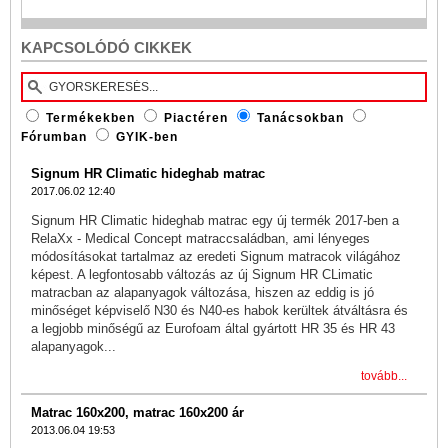
KAPCSOLÓDÓ CIKKEK
Termékekben
Piactéren
Tanácsokban
Fórumban
GYIK-ben
Signum HR Climatic hideghab matrac
2017.06.02 12:40
Signum HR Climatic hideghab matrac egy új termék 2017-ben a
RelaXx - Medical Concept matraccsaládban, ami lényeges
módosításokat tartalmaz az eredeti Signum matracok világához
képest. A legfontosabb változás az új Signum HR CLimatic
matracban az alapanyagok változása, hiszen az eddig is jó
minőséget képviselő N30 és N40-es habok kerültek átváltásra és
a legjobb minőségű az Eurofoam által gyártott HR 35 és HR 43
alapanyagok...
tovább...
Matrac 160x200, matrac 160x200 ár
2013.06.04 19:53