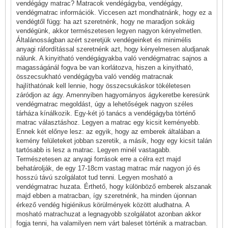
vendégágy matrac? Matracok vendégágyba, vendégágy,
vendégmatrac információk. Viccesen azt mondhatnánk, hogy ez a
vendégtől függ: ha azt szeretnénk, hogy ne maradjon sokáig
vendégünk, akkor természetesen legyen nagyon kényelmetlen.
Általánosságban azért szeretjük vendégeinket és minimélis
anyagi ráfordítással szeretnénk azt, hogy kényelmesen aludjanak
nálunk. A kinyitható vendégágyakba való vendégmatrac sajnos a
magasságánál fogva be van korlátozva, hiszen a kinyitható,
összecsukható vendégágyba való vendég matracnak
hajlíthatónak kell lennie, hogy összecsukáskor tökéletesen
záródjon az ágy. Amennyiben hagyományos ágykeretbe keresünk
vendégmatrac megoldást, úgy a lehetőségek nagyon széles
tárháza kínálkozik. Egy-két jó tanács a vendégágyba történő
matrac választáshoz. Legyen a matrac egy kicsit keményebb.
Ennek két előnye lesz: az egyik, hogy az emberek általában a
kemény felületeket jobban szeretik, a másik, hogy egy kicsit talán
tartósabb is lesz a matrac. Legyen minél vastagabb.
Természetesen az anyagi források erre a célra ezt majd
behatárolják, de egy 17-18cm vastag matrac már nagyon jó és
hosszú távú szolgálatot tud tenni. Legyen mosható a
vendégmatrac huzata. Érthető, hogy különböző emberek alszanak
majd ebben a matracban, így szeretnénk, ha minden újonnan
érkező vendég higiénikus körülmények között aludhatna. A
mosható matrachuzat a legnagyobb szolgálatot azonban akkor
fogja tenni, ha valamilyen nem várt baleset történik a matracban.