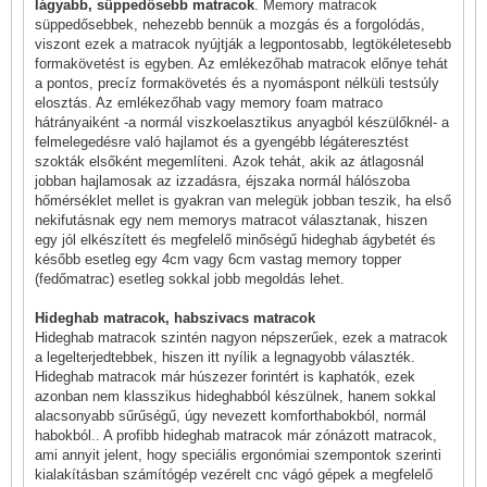
lágyabb, süppedősebb matracok
. Memory matracok
süppedősebbek, nehezebb bennük a mozgás és a forgolódás,
viszont ezek a matracok nyújtják a legpontosabb, legtökéletesebb
formakövetést is egyben. Az emlékezőhab matracok előnye tehát
a pontos, precíz formakövetés és a nyomáspont nélküli testsúly
elosztás. Az emlékezőhab vagy memory foam matraco
hátrányaiként -a normál viszkoelasztikus anyagból készülőknél- a
felmelegedésre való hajlamot és a gyengébb légáteresztést
szokták elsőként megemlíteni. Azok tehát, akik az átlagosnál
jobban hajlamosak az izzadásra, éjszaka normál hálószoba
hőmérséklet mellet is gyakran van melegük jobban teszik, ha első
nekifutásnak egy nem memorys matracot választanak, hiszen
egy jól elkészített és megfelelő minőségű hideghab ágybetét és
később esetleg egy 4cm vagy 6cm vastag
memory topper
(fedőmatrac)
esetleg sokkal jobb megoldás lehet.
Hideghab matracok, habszivacs matracok
Hideghab matracok szintén nagyon népszerűek, ezek a matracok
a legelterjedtebbek, hiszen itt nyílik a legnagyobb választék.
Hideghab matracok már húszezer forintért is kaphatók, ezek
azonban nem klasszikus hideghabból készülnek, hanem sokkal
alacsonyabb sűrűségű, úgy nevezett komforthabokból, normál
habokból.. A profibb
hideghab matracok
már zónázott matracok,
ami annyit jelent, hogy speciális ergonómiai szempontok szerinti
kialakításban számítógép vezérelt cnc vágó gépek a megfelelő