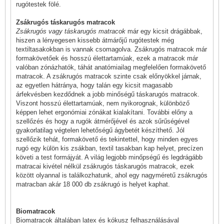
rugótestek fölé.
Zsákrugós táskarugós matracok
Zsákrugós vagy táskarugós matracok
már egy kicsit drágábbak,
hiszen a lényegesen kissebb átmárőjű rugótestek még
textiltasakokban is vannak csomagolva. Zsákrugós matracok már
formakövetőek és hosszú élettartamúak, ezek a matracok már
valóban zónázhatók, táhát anatómiailag megfelelően formakövető
matracok. A zsákrugós matracok szinte csak előnyökkel járnak,
az egyetlen hátránya, hogy talán egy kicsit magasabb
árfekvésben kezdődnek a jobb minőségű táskarugós matracok.
Viszont hosszú élettartamúak, nem nyikorognak, különböző
képpen lehet ergonómiai zónákat kialakítani. További előny a
szellőzés és hogy a rugók átmérőjével és azok sűrűségével
gyakorlatilag végtelen lehetőségű ágybetét készíthető. Jól
szellőzik tehát, formakövető és tekintettel, hogy minden egyes
rugó egy külön kis zsákban, textil tasakban kap helyet, precízen
követi a test formájyát. A világ legjobb minőpségű és legdrágább
matracai kivétel nélkül zsákrugós táskarugós matracok, ezek
között olyannal is találkozhatunk, ahol egy nagyméretű zsákrugós
matracban akár 18 000 db zsákrugó is helyet kaphat.
Biomatracok
Biomatracok
általában latex és kókusz felhasználásával