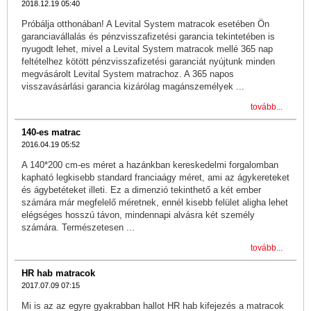
2018.12.19 05:40
Próbálja otthonában! A Levital System matracok esetében Ön
garanciavállalás és pénzvisszafizetési garancia tekintetében is
nyugodt lehet, mivel a Levital System matracok mellé 365 nap
feltételhez kötött pénzvisszafizetési garanciát nyújtunk minden
megvásárolt Levital System matrachoz. A 365 napos
visszavásárlási garancia kizárólag magánszemélyek ...
tovább...
140-es matrac
2016.04.19 05:52
A 140*200 cm-es méret a hazánkban kereskedelmi forgalomban
kapható legkisebb standard franciaágy méret, ami az ágykereteket
és ágybetéteket illeti. Ez a dimenzió tekinthető a két ember
számára már megfelelő méretnek, ennél kisebb felület aligha lehet
elégséges hosszú távon, mindennapi alvásra két személy
számára. Természetesen ...
tovább...
HR hab matracok
2017.07.09 07:15
Mi is az az egyre gyakrabban hallot HR hab kifejezés a matracok