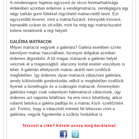
A mindennapos higiénia egyszerű és olcsó fenntarthatósága
érdekében azonban érdemes a vendégmatracra, vendégágyra egy
négy sarkán gumi fülekkel rögzíthető matracvédőt tenni. Ezt
egyszerűbb levenni, mint a matrachuzatot, könnyebb kimosni,
hamarabb száran és olcsóbb, mint ha még egy matrachuzatot
kelene rendelnünk a régi helyett.
GALÉRIA MATRACOK
Milyen matracot vegyünk a galériára? Galéria esetében szinte
bármilyen matrac használható, bizonyos dolgokat azonban
érdemes átgondolni. A túl magas matracok a galérián helyet
vesznek el a magasságból, alacsony korlát esetén veszélyes is
lehet. A galérián elhelyezett matrac alulról nem szellőzik
megfelelően, így érdemes olyan matracot választani galériára,
amely különösebb gondoskodás nélkül is megfelelően szellőzik.
Ilyenek a bonellrugós és a zsákrugós matracok. Amennyiben
galériára mégis csak valamilyen habmatracot választunk, úgy
érdemes azt naponta felállítani, ha erre nincs lehetőség, akkor
valamit betolva a galéria padlója és a matrac közé -szellőztetni
azt. Fontos, hogy a választott méretet fel lehessen vinni a
galériára, vegyük figyelembe a szűkös fordulókat is.
Tetszett a cikk? Kérem ossza meg barátaival: