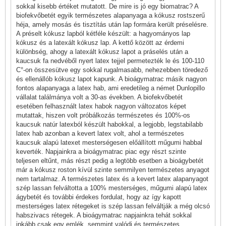
sokkal kisebb értéket mutatott. De mire is jó egy biomatrac? A
biofekvőbetét egyik természetes alapanyaga a kókusz rostszerű
héja, amely mosás és tisztítás után lap formára került préselésre.
A préselt kókusz lapból kétféle készült: a hagyományos lap
kókusz és a latexált kókusz lap. A kettő között az érdemi
különbség, ahogy a latexált kókusz lapot a práselés után a
kaucsuk fa nedvéből nyert latex tejjel permetezték le és 100-110
C°-on összesütve egy sokkal rugalmasabb, nehezebben töredező
és ellenállób kókusz lapot kapunk. A bioágymatrac másik nagyon
fontos alapanyaga a latex hab, ami eredetileg a német Dunlopillo
vállalat találmánya volt a 30-as években. A biofekvőbetét
esetében felhasznált latex habok nagyon változatos képet
mutattak, hiszen volt próbálkozás természetes és 100%-os
kaucsuk natúr latexból készült habokkal, a legjobb, legstabilabb
latex hab azonban a kevert latex volt, ahol a természetes
kaucsuk alapú latexet mesterségesen előállított műgumi habbal
keverték. Napjainkra a bioágymatrac piac egy részt szinte
teljesen eltűnt, más részt pedig a legtöbb esetben a bioágybetét
már a kókusz roston kívül szinte semmilyen természetes anyagot
nem tartalmaz. A természetes latex és a kevert latex alapanyagot
szép lassan felváltotta a 100% mesterséges, műgumi alapú latex
ágybetét és további érdekes fordulat, hogy az így kapott
mesterséges latex rétegeket is szép lassan felváltják a még olcsó
habszivacs rétegek. A bioágymatrac napjainkra tehát sokkal
inkább csak egy emlék, semmint valódi és természetes