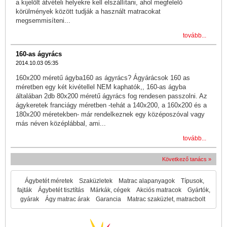
a kijelölt átvételi helyekre kell elszállítani, ahol megfelelő
körülmények között tudják a használt matracokat
megsemmisíteni...
tovább...
160-as ágyrács
2014.10.03 05:35
160x200 méretű ágyba160 as ágyrács? Ágyárácsok 160 as
méretben egy két kivétellel NEM kaphatók,, 160-as ágyba
általában 2db 80x200 méretű ágyrács fog rendesen passzolni. Az
ágykeretek franciágy méretben -tehát a 140x200, a 160x200 és a
180x200 méretekben- már rendelkeznek egy középoszóval vagy
más néven középlábbal, ami...
tovább...
Következő tanács »
Ágybetét méretek
Szaküzletek
Matrac alapanyagok
Típusok,
fajták
Ágybetét tisztítás
Márkák, cégek
Akciós matracok
Gyártók,
gyárak
Ágy matrac árak
Garancia
Matrac szaküzlet, matracbolt