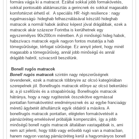
formára vágja ki a matracot. Ezáltal sokkal jobb formakövetés,
sokkal pontosabb alátámasztás a gerincnek és sokkal magasabb
komfortérzet érhető el. A speciális HR -high resilience : nagy
rugalmasságú- hideghab felhasználásával készülő hideghab
matracok a normál habok árához képest jóval drágábbak, ezek a
matracok akár százezer Forintba is kerülhetnek egy
egyszemélyes 90x200cm méretben. A jó minőségű hideg habok,
habszivacs matracok egyik nagyon fontos mutatója a hab
tömegsűrűsége, térfogat sűrűsége. Ez annyit jelent, hogy minél
magasabb a tömegsűrűség, annál jobb minőségű és annál
drágább habról, szivacsról beszélünk.
Bonell rugós matracok
Bonell rugós matracok
szintén nagy népszerűségnek
örvendenek, ezek a matracok többnyire az olcsó kategóriában
szerepelnek jól. Bonellrugós matracok előnye az olcsó bekerülési
ár, a jó szellőzés és a strapabíróság. Bonellrugós matracok
hátránya, hogy a nagy rugótestek összekötve egymással
pontatlan formakövetést eredményeznek és az egybe franciaágy
méretű ágybetét áthullámzik egyik oldalról a másikra. A
bonellrugós matracok pontatlan, elégtelen formakövetését a
párnázóréteg emelésével próbálják kompenzálni, így a jobb
minőségű bonell rugós matracok általában vastagabbak is, ami
nem azt jelenti, hogy több vagy erősebb rugó van a matracban,
hanem nagyon vastag párnázóréteg kerül a hagyományos bonell