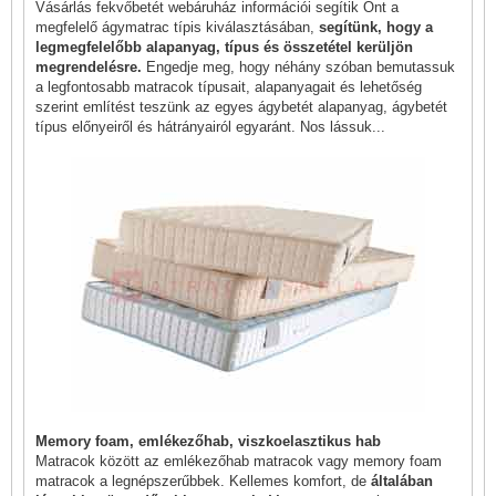
Vásárlás fekvőbetét webáruház információi segítik Önt a
megfelelő ágymatrac típis kiválasztásában,
segítünk, hogy a
legmegfelelőbb alapanyag, típus és összetétel kerüljön
megrendelésre.
Engedje meg, hogy néhány szóban bemutassuk
a legfontosabb matracok típusait, alapanyagait és lehetőség
szerint említést teszünk az egyes ágybetét alapanyag, ágybetét
típus előnyeiről és hátrányairól egyaránt. Nos lássuk...
Memory foam, emlékezőhab, viszkoelasztikus hab
Matracok között az emlékezőhab matracok vagy memory foam
matracok a legnépszerűbbek. Kellemes komfort, de
általában