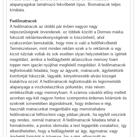
alapanyagokat tartalmazó fekvőbetét típus.
Biomatracok teljes
kínálata
.
Fedőmatracok
A fedőmatracok az útóbbi pár évben nagyon nagy
népszerűségnek örvendenek, ez többek között a Dormeo márka
fokozott reklámtevékenységének is köszönhető, ahol
szakszerűen bemutatták, hogy mire is való a fedőfekvőbetét
Természetesen, mint minden reklám ezek a tv reklámok is egy
kicsit túlzóak voltak és sok esetben olyan helyzetekben is ígértek
megoldást, amikor a fedőágybetét aklasszikus memory foam
topper nem igazán nyújthat megfelelő megoldást. A fedőmatracok
legfontosabb feladata, hogy az ágyunk, matracunk, ágybetétünk
komfortját fokozzák, lágyabb, kényelmesebb alvási közeget
kialakítva ezzel. A fedőmatracok legfontosabb és legismertebb
alapanyaga a viszkoelasztikus poliuretán, más néven
emlékezőhab vagy memoryfoam. A számos vásárlói előny mellett
azonban egy-két nagyon fontos szempontra érdemes kitárnünk és
ezeknek ismeretében átgondolnunk, hogy érdemes-e régi,
használt matracunkat megpróbálni egy memóriahabos
fedőmatraccal felfrissíteni vagy jobban járunk, ha egyből veszünk
egy rendes, normál matracot. A fedőmatracok feladata tehát a
formakövetés, a pontos idomulás a test legapróbb vonalaihoz, így
elkerülhetetlen, hogy a fedőágybetét az ágy, ágymatrac vagy
ágybetét formáját is kövesse. Így a régi, elhasznált és