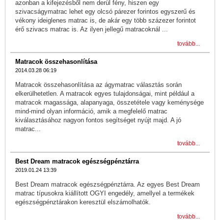
azonban a kifejezésből nem derül fény, hiszen egy
szivacságymatrac lehet egy olcsó párezer forintos egyszerű és
vékony ideiglenes matrac is, de akár egy több százezer forintot
érő szivacs matrac is. Az ilyen jellegű matracoknál ...
tovább...
Matracok összehasonlítása
2014.03.28 06:19
Matracok összehasonlítása az ágymatrac választás során
elkerülhetetlen. A matracok egyes tulajdonságai, mint például a
matracok magassága, alapanyaga, összetétele vagy keménysége
mind-mind olyan információ, amik a megfelelő matrac
kiválasztásához nagyon fontos segítséget nyújt majd. A jó
matrac...
tovább...
Best Dream matracok egészségpénztárra
2019.01.24 13:39
Best Dream matracok egészségpénztárra. Az egyes Best Dream
matrac típusokra kiállított OGYI engedély, amellyel a termékek
egészségpénztárakon keresztül elszámolhatók.
tovább...