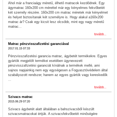
Ahol már a franciaágy méretű, élhető matracok kezdődnek. Egy
ágymatrac 160x200 cm mérettel már egy kényelmes fekvőbetét
két személy részére. 160x200 cm matrac méretek már kényelmet
és helyet biztosítanak két személyre is. Hogy alakul a160x200
matrac ár? Csak egy kicsit lesz olcsóbb, mint egy nagy méretű
matrac...
tovább...
Matrac pénzvisszafizetési garanciával
2017.01.15 07:33
Pénzvisszafizetési garancia matrac, ágybetét termékekre. Egyes
gyártók megjelölt termékei esetében úgynevezett
pénzvisszafizetési garanciát kínálnak a termékek mellé, ami
sajnos napjainkig nem egy egységesen a Fogyasztóvédelem által
szabályozott rendszer, hanem az egyes gyártók vagy kereskedők
...
tovább...
Szivacs matrac
2015.06.29 07:20
Szivacs ágybetét alatt általában a bahszivacsből készült
szivacsmatracokat értjük. A szivacsfekvőbetét minőségére