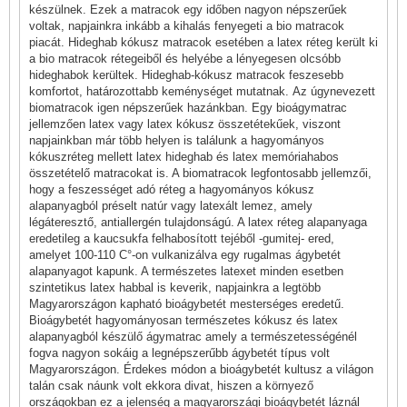
készülnek. Ezek a matracok egy időben nagyon népszerűek
voltak, napjainkra inkább a kihalás fenyegeti a bio matracok
piacát. Hideghab kókusz matracok esetében a latex réteg került ki
a bio matracok rétegeiből és helyébe a lényegesen olcsóbb
hideghabok kerültek. Hideghab-kókusz matracok feszesebb
komfortot, határozottabb keménységet mutatnak. Az úgynevezett
biomatracok igen népszerűek hazánkban. Egy bioágymatrac
jellemzően latex vagy latex kókusz összetétekűek, viszont
napjainkban már több helyen is találunk a hagyományos
kókuszréteg mellett latex hideghab és latex memóriahabos
összetételő matracokat is. A biomatracok legfontosabb jellemzői,
hogy a feszességet adó réteg a hagyományos kókusz
alapanyagból préselt natúr vagy latexált lemez, amely
légáteresztő, antiallergén tulajdonságú. A latex réteg alapanyaga
eredetileg a kaucsukfa felhabosított tejéből -gumitej- ered,
amelyet 100-110 C°-on vulkanizálva egy rugalmas ágybetét
alapanyagot kapunk. A természetes latexet minden esetben
szintetikus latex habbal is keverik, napjainkra a legtöbb
Magyarországon kapható bioágybetét mesterséges eredetű.
Bioágybetét hagyományosan természetes kókusz és latex
alapanyagból készülő ágymatrac amely a természetességénél
fogva nagyon sokáig a legnépszerűbb ágybetét típus volt
Magyarországon. Érdekes módon a bioágybetét kultusz a világon
talán csak náunk volt ekkora divat, hiszen a környező
országokban ez a jelenség a magyarországi bioágybetét láznál