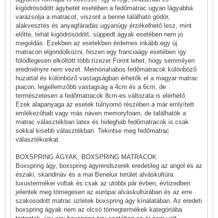
kigödrösödött ágybetét esetében a fedőmatrac ugyan lágyabbá
varázsolja a matracot, viszont a benne található gödör,
alakvesztés és anyagfáradás ugyanúgy érzékelhető lesz, mint
előtte, tehát kigödrösödött, süppedt ágyak esetében nem jó
megoldás. Ezekben az esetekben érdemes inkább egy új
matracon elgondolkozni, hiszen egy franciaágy esetében így
fölödlegesen elköltött több tízezer Forint lehet, hogy semmilyen
eredményre nem vezet. Memóriahabos fedőmatracok különböző
huzattal és különböző vastagságban érhetők el a magyar matrac
piacon, legjellemzőbb vastagság a 4cm és a 6cm, de
természetesen a fedőmatracok 8cm-es változata is elérhető.
Ezek alapanyaga az esetek túlnyomó részében a már emlyített
emlékezőhab vagy más náven memoryfoam, de találhatók a
matrac választékban latex és hideghab fedőmatracok is csak
sokkal kisebb választékban.
Tekintse meg fedőmatrac
választékunkat
.
BOXSPRING ÁGYAK, BOXSPRING MATRACOK
Boxspring ágy
, boxspring ágyrendszerek eredetileg az angol és az
északi, skandináv és a mai Benelux terület alváskultúra
luxustermékei voltak és csak az utóbbi pár évben, évtizedben
jelentek meg tömegesen az európai alváskultúrában és az erre
szakosodott matrac üzletek boxspring ágy kínálatában. Az eredeti
boxspring ágyak nem az olcsó tömegtermékek kategóriába