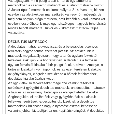
vastagságban, mind pesig árban is; tehát egy átmenet a
matracokban a csecsemő matracok és a felnőtt matracok között.
A Junior típusú matracok cél korosztálya a 2-14 éves kor, hiszen
ezekben az áletávekben már szükség van egy jó minőségű, de
még nem nagyon drága matracra, amit később a korai kamaszkor
éveiben lecserélhetünk majd egy tetszőleges nagyobb teherbírású
rendes felnőtt matracra.
Junior és kiskamasz matracok teljes
választéka.
DECUBITUS MATRACOK
A decubitus matrac a gyógyászat és a betegápolás bizonyos
területein nagyon fontos szerepet játszik. Az antidecubitus
matracok megakadályozzák, hogy a tartós ágyban fekvéstől
felfekvés alakuljon ki a bőr felszínén. A decubitus a tartósan
ágyban fekvéstől kialakuló bőr pangásának a következménye, a
tartósan kialakult nyomáspontok és az ezen területen kialakuló
oxigényhiányos, elégtelen szellőzése a bőrnek felfekvéshez,
decubitus kialakulásához vezet.
Az így kialakuló felvekéseket megelőző valmint felfekvési
sérüléseket gyógyító decubitus matracok, antidecubitus matracok
a házi és az intézményi betegápolás elengedhetetlen kellékei.
Segítségükkel elkerülhetőek vagy gyógyíthatóak a kialakult
felfekvési sérülések -a decubitusiok. Ezeknek a decubitus
matracoknak különösen nagy a nyomáselosztási képessége
valamint jobban biztosítják az un. kapilláriskeringést. A decubitus