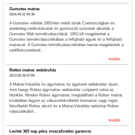
Gumotex matrac
2016.04.22 05:38
A Gumotex vállalat 1950-ben indult útnak Csehországban és
eredetileg védőruházatok és gumirozott szövetek alkották a
Gumotex főbb termékválasztékát. 1952-től megjelentek a
Gumotex termékválasztékában a felfújható ágyak és a felfújható
matracok. A Gumotex termékválasztékában hamar megjelentek a
védőfelszerelések...
tovább...
Rottex matrac webáruház
2013.05.29 07:09
A MatracVásárlás.hu ágymatrac és ágykeret webáruház olyan,
mint haegy Rottex ágymatrac webáruház csöppent volna az
ölünkbe. Minden Rottex ágymatrac megtalálható a Rottex matrac
kínálatban legyen az vákuumfekvőbetét biomatrac vagy rugós
fekvőbetét Rottex akció! és a MatracVásárlás webshop Rottex
választékából...
tovább...
Levital 365 nap pénz visszafizetési garancia