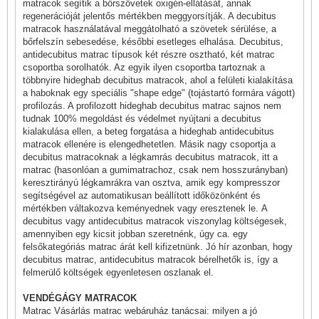
matracok segítik a bőrszövetek oxigén-ellátását, annak
regenerációját jelentős mértékben meggyorsítják. A decubitus
matracok használatával meggátolható a szövetek sérülése, a
bőrfelszín sebesedése, későbbi esetleges elhalása. Decubitus,
antidecubitus matrac típusok két részre osztható, két matrac
csoportba sorolhatók. Az egyik ilyen csoportba tartoznak a
többnyire hideghab decubitus matracok, ahol a felületi kialakítása
a haboknak egy speciális "shape edge" (tojástartó formára vágott)
profilozás. A profilozott hideghab decubitus matrac sajnos nem
tudnak 100% megoldást és védelmet nyújtani a decubitus
kialakulása ellen, a beteg forgatása a hideghab antidecubitus
matracok ellenére is elengedhetetlen. Másik nagy csoportja a
decubitus matracoknak a légkamrás decubitus matracok, itt a
matrac (hasonlóan a gumimatrachoz, csak nem hosszurányban)
keresztirányú légkamrákra van osztva, amik egy kompresszor
segítségével az automatikusan beállított időközönként és
mértékben váltakozva keményednek vagy eresztenek le. A
decubitus vagy antidecubitus matracok viszonylag költségesek,
amennyiben egy kicsit jobban szeretnénk, úgy ca. egy
felsőkategóriás matrac árát kell kifizetnünk. Jó hír azonban, hogy
decubitus matrac, antidecubitus matracok bérelhetők is, így a
felmerülő költségek egyenletesen oszlanak el.
VENDÉGÁGY MATRACOK
Matrac Vásárlás matrac webáruház tanácsai: milyen a jó