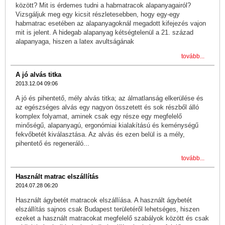
között? Mit is érdemes tudni a habmatracok alapanyagairól?
Vizsgáljuk meg egy kicsit részletesebben, hogy egy-egy
habmatrac esetében az alapanyagoknál megadott kifejezés vajon
mit is jelent. A hidegab alapanyag kétségtelenül a 21. század
alapanyaga, hiszen a latex avultságának
tovább...
A jó alvás titka
2013.12.04 09:06
A jó és pihentető, mély alvás titka; az álmatlanság elkerülése és
az egészséges alvás egy nagyon összetett és sok részből álló
komplex folyamat, aminek csak egy része egy megfelelő
minőségű, alapanyagú, ergonómiai kialakítású és keménységű
fekvőbetét kiválasztása. Az alvás és ezen belül is a mély,
pihentető és regeneráló...
tovább...
Használt matrac elszállítás
2014.07.28 06:20
Használt ágybetét matracok elszállíása. A használt ágybetét
elszállítás sajnos csak Budapest területéről lehetséges, hiszen
ezeket a használt matracokat megfelelő szabályok között és csak