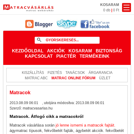
KOSARAM
0 db
|
0 Ft
KEZDŐOLDAL
AKCIÓK
KOSARAM
BIZTONSÁG
KAPCSOLAT
PIACTÉR
TERMÉKEINK
KISZÁLLÍTÁS
FIZETÉS
TANÁCSOK
ÁRGARANCIA
MATRAC ABC
MATRAC ONLINE FÓRUM
ÜZLET
Matracok
2013.08.09 06:01
, utoljára módosítva:
2013.08.09 06:01
Szerző:
matracvasarlas.hu
Matracok. Átfogó cikk a matracokról
Matracok vásárlása során
jó lenne ismerni a matracok fajtáit.
ágymatrac típusok, fekvőbetét fajták, ágybetét akciók. fekvőbetét